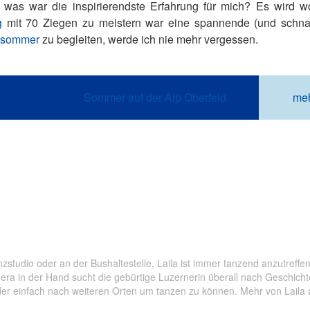
: was war die inspirierendste Erfahrung für mich? Es wird 
g
mit 70 Ziegen zu meistern war eine spannende (und schna
psommer
zu begleiten, werde ich nie mehr vergessen.
Sommer auf der Alp Oberfeld
meh
häre Entlebuch
,
Luzern
,
Nidwalden
,
Obwalden
,
Schwyz
,
Seetal
zstudio oder an der Bushaltestelle, Laila ist immer tanzend anzutreff
era in der Hand sucht die gebürtige Luzernerin überall nach Geschich
Oder einfach nach weiteren Orten um tanzen zu können. Mehr von Laila 