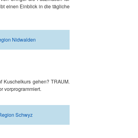
t einen Einblick in die tägliche
egion Nidwalden
 auf Kuschelkurs gehen? TRAUM.
or vorprogrammiert.
 Region Schwyz