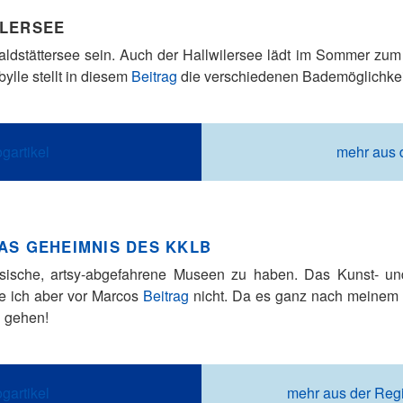
ILERSEE
ldstättersee sein. Auch der Hallwilersee lädt im Sommer zum 
ylle stellt in diesem
Beitrag
die verschiedenen Bademöglichkeit
gartikel
mehr aus 
AS GEHEIMNIS DES KKLB
össische, artsy-abgefahrene Museen zu haben. Das Kunst- u
e ich aber vor Marcos
Beitrag
nicht. Da es ganz nach meinem G
n gehen!
gartikel
mehr aus der Re