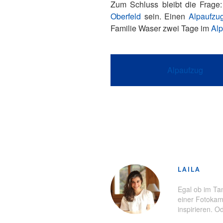
Zum Schluss bleibt die Frage
Oberfeld
sein. Einen
Alpaufzu
Familie Waser zwei Tage im
Al
Alpaufzug
Schlagwörter:
Andermatt
,
Biosp
LAILA
Egal ob im Tan
einer Fotokam
inspirieren. 