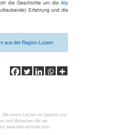
wohl die Geschichte um die
Alp
ufraubende) Erfahrung und die
r aus der Region Luzern
,
Sempachersee
,
Uri
,
Willisau
en. Mit einem Lachen im Gesicht und
ten und Menschen die sie
auf www.laila-schreibt.com