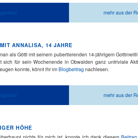
gartikel
mehr aus der R
MIT ANNALISA, 14 JAHRE
n als Götti mit seinem pubertierenden 14-jährigem Gottimeitli
at sich für sein Wochenende in Obwalden ganz untriviale Akti
zeugen konnte, könnt ihr im
Blogbeitrag
nachlesen.
gartikel
mehr aus der 
TIGER HÖHE
überhaupt nichts für mich ist, konnte ich dank diesem
Beitrag