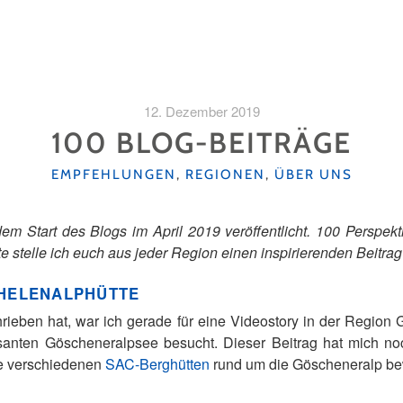
12. Dezember 2019
100 BLOG-BEITRÄGE
KATEGORIEN
EMPFEHLUNGEN
,
REGIONEN
,
ÜBER UNS
em Start des Blogs im April 2019 veröffentlicht. 100 Perspe
e stelle ich euch aus jeder Region einen inspirierenden Beitrag 
CHELENALPHÜTTE
rieben hat, war ich gerade für eine Videostory in der Regio
nten Göscheneralpsee besucht. Dieser Beitrag hat mich noc
e verschiedenen
SAC-Berghütten
rund um die Göscheneralp b