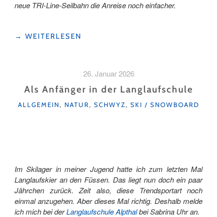
neue TRI-Line-Seilbahn die Anreise noch einfacher.
"WINTERWANDERN
→
WEITERLESEN
IM
HOCH-
YBRIG
26. Januar 2026
–
OHNE
Als Anfänger in der Langlaufschule
SKI
KATEGORIEN
ALLGEMEIN
,
NATUR
,
SCHWYZ
,
SKI / SNOWBOARD
ABER
MIT
VIEL
WOW"
Im Skilager in meiner Jugend hatte ich zum letzten Mal
Langlaufskier an den Füssen. Das liegt nun doch ein paar
Jährchen zurück. Zeit also, diese Trendsportart noch
einmal anzugehen. Aber dieses Mal richtig. Deshalb melde
ich mich bei der
Langlaufschule Alpthal
bei Sabrina Uhr an.