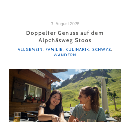
3. August 2026
Doppelter Genuss auf dem
Alpchäsweg Stoos
KATEGORIEN
ALLGEMEIN
,
FAMILIE
,
KULINARIK
,
SCHWYZ
,
WANDERN