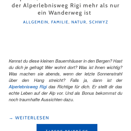
AUSSICHT
der Alperlebnisweg Rigi mehr als nur
IN
ein Wanderweg ist
KÜSSNACHT "
KATEGORIEN
ALLGEMEIN
,
FAMILIE
,
NATUR
,
SCHWYZ
Kennst du diese kleinen Bauernhäuser in den Bergen? Hast
du dich je gefragt: Wer wohnt dort? Was ist ihnen wichtig?
Was machen sie abends, wenn der letzte Sonnenstrahl
über den Hang streicht? Falls ja, dann ist der
Alperlebnisweg Rigi
das Richtige für dich. Er stellt dir das
echte Leben auf der Alp vor. Und als Bonus bekommst du
noch traumhafte Aussichten dazu.
"ALPKÄSE,
→
WEITERLESEN
ANKÄ
BEITRAGSNAVIGATION
UND