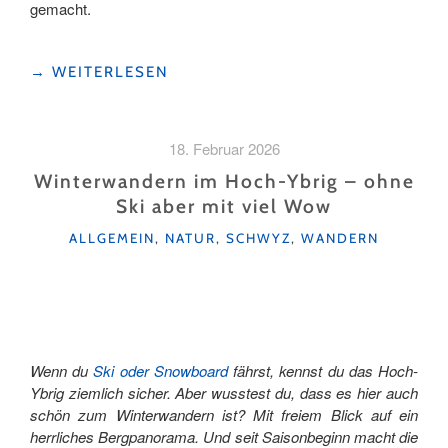
gemacht.
"AUF
→
WEITERLESEN
UNBEKANNTEN
PFADEN
UNTERWEGS
18. Februar 2026
DURCH
DAS
Winterwandern im Hoch-Ybrig – ohne
HISTORISCHE
Ski aber mit viel Wow
SCHWYZ"
KATEGORIEN
ALLGEMEIN
,
NATUR
,
SCHWYZ
,
WANDERN
Wenn du
Ski oder Snowboard
fährst, kennst du das Hoch-
Ybrig ziemlich sicher. Aber wusstest du, dass es hier auch
schön zum Winterwandern ist? Mit freiem Blick auf ein
herrliches Bergpanorama. Und seit Saisonbeginn macht die