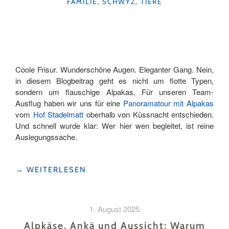
KATEGORIEN
FAMILIE
,
SCHWYZ
,
TIERE
Coole Frisur. Wunderschöne Augen. Eleganter Gang. Nein,
in diesem Blogbeitrag geht es nicht um flotte Typen,
sondern um flauschige Alpakas. Für unseren Team-
Ausflug haben wir uns für eine
Panoramatour mit Alpakas
vom
Hof Stadelmatt
oberhalb von Küssnacht entschieden.
Und schnell wurde klar: Wer hier wen begleitet, ist reine
Auslegungssache.
"ALPAKATREKKING
→
WEITERLESEN
ALS
TEAM-
EVENT:
1. August 2025
ENTSCHLEUNIGUNG
MIT
Alpkäse, Ankä und Aussicht: Warum