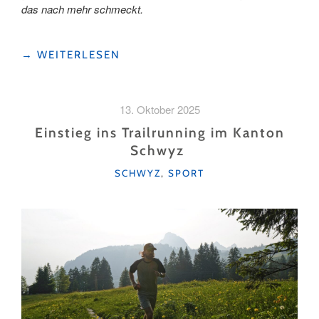
das nach mehr schmeckt.
"KAFFEEKLATSCH
→
WEITERLESEN
IM
KANTON
SCHWYZ
13. Oktober 2025
–
5
Einstieg ins Trailrunning im Kanton
GEMÜTLICHE
Schwyz
CAFÉS,
KATEGORIEN
DIE
SCHWYZ
,
SPORT
DU
LIEBEN
WIRST"