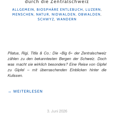
durch die Zentralschweiz
UNTERWEGS
KATEGORIEN
MIT
ALLGEMEIN
,
BIOSPHÄRE ENTLEBUCH
,
LUZERN
,
MENSCHEN
,
NATUR
,
NIDWALDEN
,
OBWALDEN
,
DER
SCHWYZ
,
WANDERN
LEGENDÄREN
LOK
7"
Pilatus, Rigi, Titlis & Co.: Die «Big 6» der Zentralschweiz
zählen zu den bekanntesten Bergen der Schweiz. Doch
was macht sie wirklich besonders? Eine Reise von Gipfel
zu Gipfel – mit überraschenden Einblicken hinter die
Kulissen.
"VON
→
WEITERLESEN
GIPFEL
ZU
GIPFEL:
3. Juni 2026
BERG‑HOPPING