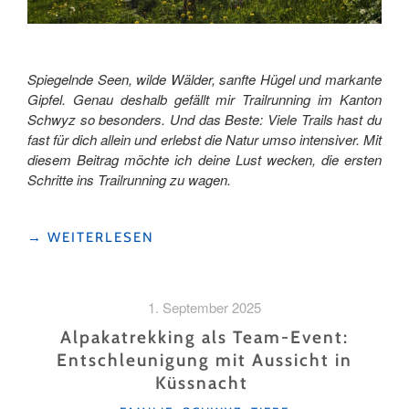
Spiegelnde Seen, wilde Wälder, sanfte Hügel und markante
Gipfel. Genau deshalb gefällt mir Trailrunning im Kanton
Schwyz so besonders. Und das Beste: Viele Trails hast du
fast für dich allein und erlebst die Natur umso intensiver. Mit
diesem Beitrag möchte ich deine Lust wecken, die ersten
Schritte ins Trailrunning zu wagen.
"EINSTIEG
→
WEITERLESEN
INS
TRAILRUNNING
IM
1. September 2025
KANTON
SCHWYZ "
Alpakatrekking als Team-Event:
Entschleunigung mit Aussicht in
Küssnacht