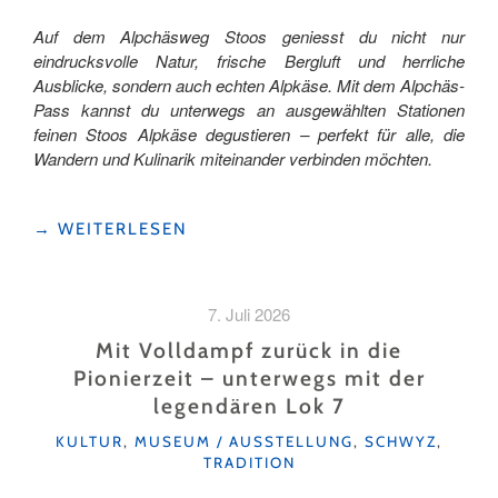
Auf dem Alpchäsweg Stoos geniesst du nicht nur
eindrucksvolle Natur, frische Bergluft und herrliche
Ausblicke, sondern auch echten Alpkäse. Mit dem Alpchäs-
Pass kannst du unterwegs an ausgewählten Stationen
feinen Stoos Alpkäse degustieren – perfekt für alle, die
Wandern und Kulinarik miteinander verbinden möchten.
"DOPPELTER
→
WEITERLESEN
GENUSS
AUF
DEM
7. Juli 2026
ALPCHÄSWEG
STOOS"
Mit Volldampf zurück in die
Pionierzeit – unterwegs mit der
legendären Lok 7
KATEGORIEN
KULTUR
,
MUSEUM / AUSSTELLUNG
,
SCHWYZ
,
TRADITION