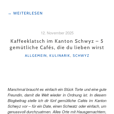
"ALS
→
WEITERLESEN
ANFÄNGER
IN
DER
12. November 2025
LANGLAUFSCHULE"
Kaffeeklatsch im Kanton Schwyz – 5
gemütliche Cafés, die du lieben wirst
KATEGORIEN
ALLGEMEIN
,
KULINARIK
,
SCHWYZ
Manchmal braucht es einfach ein Stück Torte und eine gute
Freundin, damit die Welt wieder in Ordnung ist. In diesem
Blogbeitrag stelle ich dir fünf gemütliche Cafés im Kanton
Schwyz vor – für ein Date, einen Schwatz oder einfach, um
genussvoll durchzuatmen. Alles Orte mit Hausgemachtem,