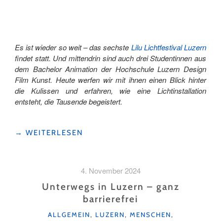
Es ist wieder so weit – das sechste
Lilu Lichtfestival Luzern
findet statt. Und mittendrin sind auch drei Studentinnen aus
dem Bachelor Animation der Hochschule Luzern Design
Film Kunst. Heute werfen wir mit ihnen einen Blick hinter
die Kulissen und erfahren, wie eine Lichtinstallation
entsteht, die Tausende begeistert.
"HINTER
→
WEITERLESEN
DEN
KULISSEN:
SO
4. November 2024
ENTSTEHT
EINE
Unterwegs in Luzern – ganz
INSTALLATION
barrierefrei
AM
KATEGORIEN
LICHTFESTIVAL
ALLGEMEIN
,
LUZERN
,
MENSCHEN
,