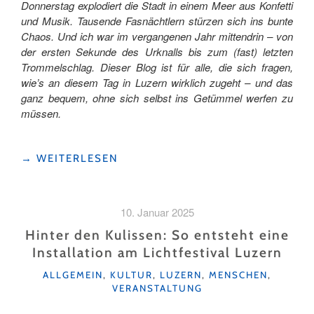
Donnerstag explodiert die Stadt in einem Meer aus Konfetti
und Musik. Tausende Fasnächtlern stürzen sich ins bunte
Chaos. Und ich war im vergangenen Jahr mittendrin – von
der ersten Sekunde des Urknalls bis zum (fast) letzten
Trommelschlag. Dieser Blog ist für alle, die sich fragen,
wie’s an diesem Tag in Luzern wirklich zugeht – und das
ganz bequem, ohne sich selbst ins Getümmel werfen zu
müssen.
"HAUTNAH
→
WEITERLESEN
AM
SCHMUTZIGEN
DONNERSTAG:
10. Januar 2025
EIN
(FAST)
Hinter den Kulissen: So entsteht eine
18-
Installation am Lichtfestival Luzern
STÜNDIGER
KATEGORIEN
FASNACHTS-
ALLGEMEIN
,
KULTUR
,
LUZERN
,
MENSCHEN
,
VERANSTALTUNG
MARATHON"