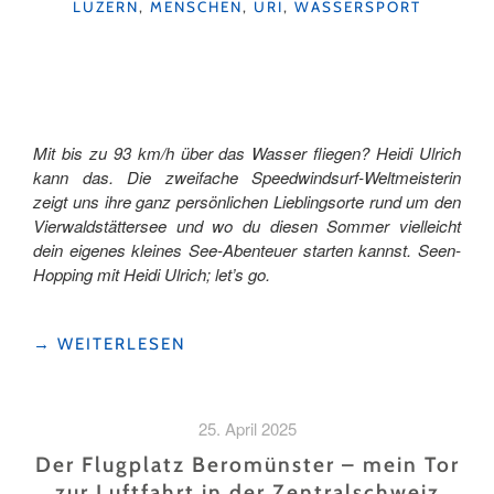
KATEGORIEN
LUZERN
,
MENSCHEN
,
URI
,
WASSERSPORT
LUZERN
–
VOL.
2"
Mit bis zu 93 km/h über das Wasser fliegen? Heidi Ulrich
kann das. Die zweifache Speedwindsurf-Weltmeisterin
zeigt uns ihre ganz persönlichen Lieblingsorte rund um den
Vierwaldstättersee und wo du diesen Sommer vielleicht
dein eigenes kleines See-Abenteuer starten kannst. Seen-
Hopping mit Heidi Ulrich; let’s go.
"MIT
→
WEITERLESEN
HIGHSPEED
IN
DEN
25. April 2025
SOMMER"
Der Flugplatz Beromünster – mein Tor
zur Luftfahrt in der Zentralschweiz