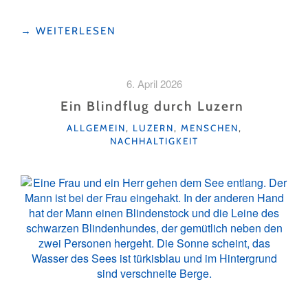
"VON
→
WEITERLESEN
GIPFEL
ZU
GIPFEL:
6. April 2026
BERG‑HOPPING
DURCH
Ein Blindflug durch Luzern
DIE
KATEGORIEN
ALLGEMEIN
,
LUZERN
,
MENSCHEN
,
ZENTRALSCHWEIZ"
NACHHALTIGKEIT