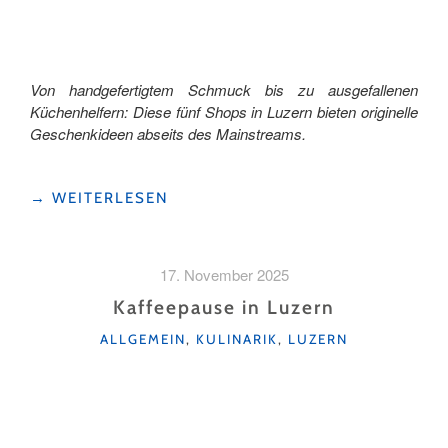
Von handgefertigtem Schmuck bis zu ausgefallenen
Küchenhelfern: Diese fünf Shops in Luzern bieten originelle
Geschenkideen abseits des Mainstreams.
"5
→
WEITERLESEN
LUZERNER
SHOPS
FÜR
17. November 2025
KREATIVE
WEIHNACHTSGESCHENKE"
Kaffeepause in Luzern
KATEGORIEN
ALLGEMEIN
,
KULINARIK
,
LUZERN