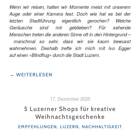
Wenn wir reisen, halten wir Momente meist mit unserem
Auge oder einer Kamera fest. Doch wie hat es bei der
letzten Stadtführung eigentlich gerochen? Welche
Geräusche sind mir geblieben? Für sehende
Menschen treten die anderen Sinne oft in den Hintergrund –
manchmal so sehr, dass wir sie kaum bewusst
wahrnehmen. Deshalb treffe ich mich mit Ivo Egger
auf einen «Blindflug» durch die Stadt Luzern.
"EIN
→
WEITERLESEN
BLINDFLUG
DURCH LUZERN "
17. Dezember 2025
5 Luzerner Shops für kreative
Weihnachtsgeschenke
KATEGORIEN
EMPFEHLUNGEN
,
LUZERN
,
NACHHALTIGKEIT