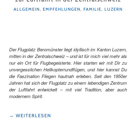
KATEGORIEN
ALLGEMEIN
,
EMPFEHLUNGEN
,
FAMILIE
,
LUZERN
Der Flugplatz Beromünster liegt idyllisch im Kanton Luzern,
mitten in der Zentralschweiz – und ist für mich viel mehr als
nur ein Ort für Flugbegeisterte. Hier starten wir mit Dir zu
unvergesslichen Helikopterrundflügen, und hier kannst Du
die Faszination Fliegen hautnah erleben. Seit den 1950er
Jahren hat sich der Flugplatz zu einem lebendigen Zentrum
der Luftfahrt entwickelt – mit viel Tradition, aber auch
modernem Spirit.
"DER
→
WEITERLESEN
FLUGPLATZ
BEROMÜNSTER
–