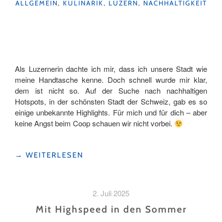
KATEGORIEN
ALLGEMEIN
,
KULINARIK
,
LUZERN
,
NACHHALTIGKEIT
Als Luzernerin dachte ich mir, dass ich unsere Stadt wie
meine Handtasche kenne. Doch schnell wurde mir klar,
dem ist nicht so. Auf der Suche nach nachhaltigen
Hotspots, in der schönsten Stadt der Schweiz, gab es so
einige unbekannte Highlights. Für mich und für dich – aber
keine Angst beim Coop schauen wir nicht vorbei.
"CHIARA’S
→
WEITERLESEN
INSIDERTIPPS
FÜR
EINE
2. Juli 2025
NACHHALTIGE
FOODTOUR
Mit Highspeed in den Sommer
DURCH