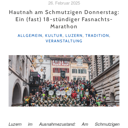
26. Februar 2025
MEIN
TOR
Hautnah am Schmutzigen Donnerstag:
ZUR
Ein (fast) 18-stündiger Fasnachts-
LUFTFAHRT
Marathon
IN
DER
KATEGORIEN
ALLGEMEIN
,
KULTUR
,
LUZERN
,
TRADITION
,
ZENTRALSCHWEIZ"
VERANSTALTUNG
Luzern im Ausnahmezustand: Am Schmutzigen