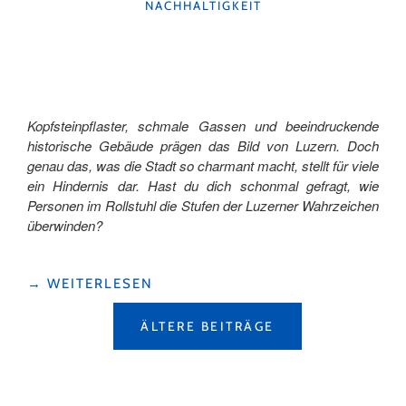
NACHHALTIGKEIT
LUZERN"
Kopfsteinpflaster, schmale Gassen und beeindruckende
historische Gebäude prägen das Bild von Luzern. Doch
genau das, was die Stadt so charmant macht, stellt für viele
ein Hindernis dar. Hast du dich schonmal gefragt, wie
Personen im Rollstuhl die Stufen der Luzerner Wahrzeichen
überwinden?
"UNTERWEGS
→
WEITERLESEN
IN
BEITRAGSNAVIGATION
LUZERN
ÄLTERE BEITRÄGE
–
GANZ
BARRIEREFREI"