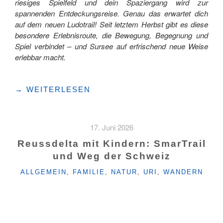
riesiges Spielfeld und dein Spaziergang wird zur
spannenden Entdeckungsreise. Genau das erwartet dich
auf dem neuen Ludotrail! Seit letztem Herbst gibt es diese
besondere Erlebnisroute, die Bewegung, Begegnung und
Spiel verbindet – und Sursee auf erfrischend neue Weise
erlebbar macht.
"SPIELERISCH
→
WEITERLESEN
DURCH
SURSEE:
ENTDECKE
17. Juni 2026
DIE
STADT
Reussdelta mit Kindern: SmarTrail
AUF
und Weg der Schweiz
DEM
KATEGORIEN
LUDOTRAIL"
ALLGEMEIN
,
FAMILIE
,
NATUR
,
URI
,
WANDERN