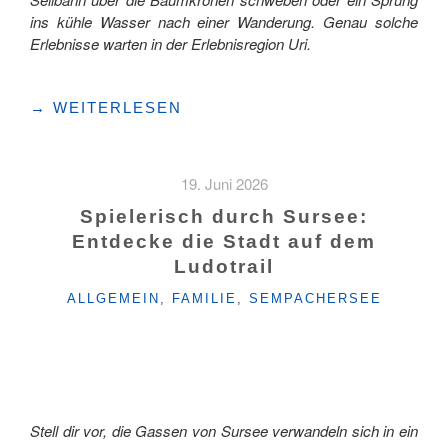
ins kühle Wasser nach einer Wanderung. Genau solche
Erlebnisse warten in der Erlebnisregion Uri.
"SOMMERFERIEN
→
WEITERLESEN
VOLLER
ABENTEUER:
UNSERE
19. Juni 2026
LIEBSTEN
FAMILIENAUSFLÜGE
Spielerisch durch Sursee:
IN
Entdecke die Stadt auf dem
DER
Ludotrail
ERLEBNISREGION
URI"
KATEGORIEN
ALLGEMEIN
,
FAMILIE
,
SEMPACHERSEE
Stell dir vor, die Gassen von Sursee verwandeln sich in ein