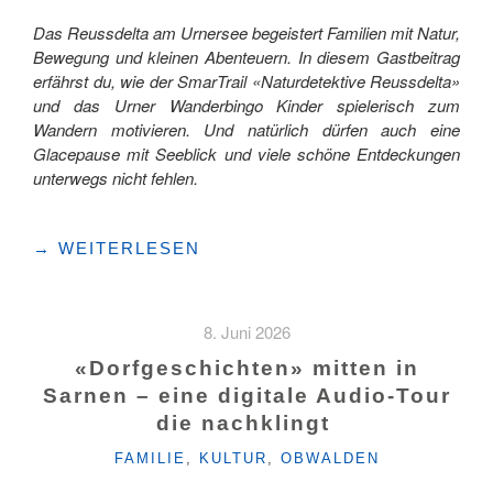
Das Reussdelta am Urnersee begeistert Familien mit Natur,
Bewegung und kleinen Abenteuern. In diesem Gastbeitrag
erfährst du, wie der SmarTrail «Naturdetektive Reussdelta»
und das Urner Wanderbingo Kinder spielerisch zum
Wandern motivieren. Und natürlich dürfen auch eine
Glacepause mit Seeblick und viele schöne Entdeckungen
unterwegs nicht fehlen.
"REUSSDELTA
→
WEITERLESEN
MIT
KINDERN:
SMARTRAIL
8. Juni 2026
UND
WEG
«Dorfgeschichten» mitten in
DER
Sarnen – eine digitale Audio-Tour
SCHWEIZ"
die nachklingt
KATEGORIEN
FAMILIE
,
KULTUR
,
OBWALDEN