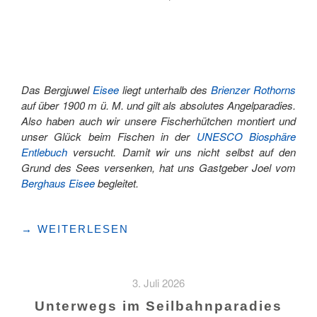
Das Bergjuwel
Eisee
liegt unterhalb des
Brienzer Rothorns
auf über 1900 m ü. M. und gilt als absolutes Angelparadies.
Also haben auch wir unsere Fischerhütchen montiert und
unser Glück beim Fischen in der
UNESCO Biosphäre
Entlebuch
versucht. Damit wir uns nicht selbst auf den
Grund des Sees versenken, hat uns Gastgeber Joel vom
Berghaus Eisee
begleitet.
"FISCHERS
→
WEITERLESEN
FRITZ
FISCHT
FRISCHE
3. Juli 2026
FORELLEN"
Unterwegs im Seilbahnparadies