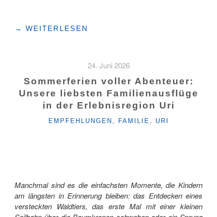
"UNTERWEGS
→
WEITERLESEN
IM
SEILBAHNPARADIES
ISENTHAL:
24. Juni 2026
URNER
MUNDARTWEG"
Sommerferien voller Abenteuer:
Unsere liebsten Familienausflüge
in der Erlebnisregion Uri
KATEGORIEN
EMPFEHLUNGEN
,
FAMILIE
,
URI
Manchmal sind es die einfachsten Momente, die Kindern
am längsten in Erinnerung bleiben: das Entdecken eines
versteckten Waldtiers, das erste Mal mit einer kleinen
Seilbahn über die Baumkronen schweben oder ein Sprung