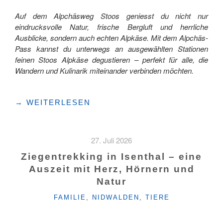
Auf dem Alpchäsweg Stoos geniesst du nicht nur
eindrucksvolle Natur, frische Bergluft und herrliche
Ausblicke, sondern auch echten Alpkäse. Mit dem Alpchäs-
Pass kannst du unterwegs an ausgewählten Stationen
feinen Stoos Alpkäse degustieren – perfekt für alle, die
Wandern und Kulinarik miteinander verbinden möchten.
"DOPPELTER
→
WEITERLESEN
GENUSS
AUF
DEM
27. Juli 2026
ALPCHÄSWEG
STOOS"
Ziegentrekking in Isenthal – eine
Auszeit mit Herz, Hörnern und
Natur
KATEGORIEN
FAMILIE
,
NIDWALDEN
,
TIERE