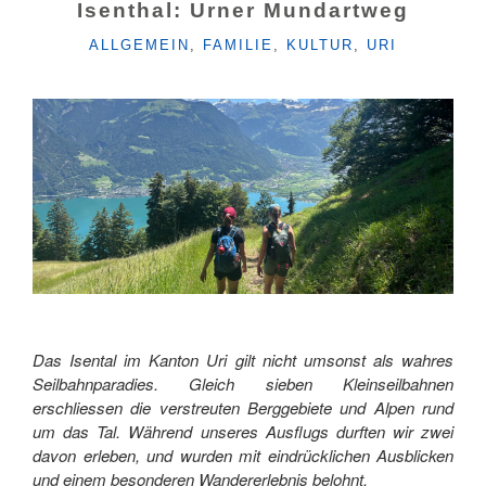
Isenthal: Urner Mundartweg
KATEGORIEN
ALLGEMEIN
,
FAMILIE
,
KULTUR
,
URI
Das Isental im Kanton Uri gilt nicht umsonst als wahres
Seilbahnparadies. Gleich sieben Kleinseilbahnen
erschliessen die verstreuten Berggebiete und Alpen rund
um das Tal. Während unseres Ausflugs durften wir zwei
davon erleben, und wurden mit eindrücklichen Ausblicken
und einem besonderen Wandererlebnis belohnt.