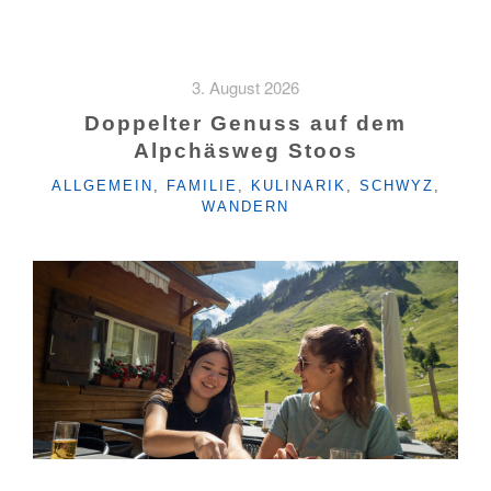
3. August 2026
Doppelter Genuss auf dem
Alpchäsweg Stoos
KATEGORIEN
ALLGEMEIN
,
FAMILIE
,
KULINARIK
,
SCHWYZ
,
WANDERN