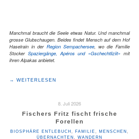
NATUR"
Manchmal braucht die Seele etwas Natur. Und manchmal
grosse Glubschaugen. Beides findet Mensch auf dem Hof
Haselrain in der
Region Sempachersee
, wo die Familie
Stocker
Spaziergänge, Apéros und «Gschechtliziit»
mit
ihren Alpakas anbietet.
"ZU
→
WEITERLESEN
BESUCH
BEI
DER
8. Juli 2026
ALPAKA-
BOYBAND"
Fischers Fritz fischt frische
Forellen
KATEGORIEN
BIOSPHÄRE ENTLEBUCH
,
FAMILIE
,
MENSCHEN
,
ÜBERNACHTEN
,
WANDERN