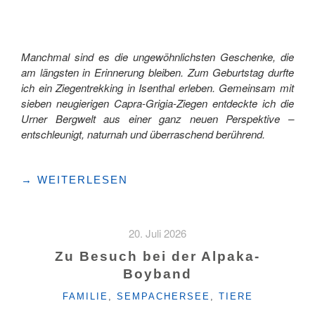
Manchmal sind es die ungewöhnlichsten Geschenke, die
am längsten in Erinnerung bleiben. Zum Geburtstag durfte
ich ein Ziegentrekking in Isenthal erleben. Gemeinsam mit
sieben neugierigen Capra-Grigia-Ziegen entdeckte ich die
Urner Bergwelt aus einer ganz neuen Perspektive –
entschleunigt, naturnah und überraschend berührend.
"ZIEGENTREKKING
→
WEITERLESEN
IN
ISENTHAL
–
20. Juli 2026
EINE
AUSZEIT
Zu Besuch bei der Alpaka-
MIT
Boyband
HERZ,
KATEGORIEN
HÖRNERN
FAMILIE
,
SEMPACHERSEE
,
TIERE
UND