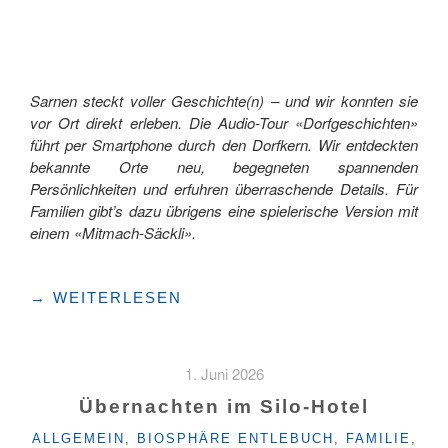
Sarnen steckt voller Geschichte(n) – und wir konnten sie
vor Ort direkt erleben. Die Audio-Tour «Dorfgeschichten»
führt per Smartphone durch den Dorfkern. Wir entdeckten
bekannte Orte neu, begegneten spannenden
Persönlichkeiten und erfuhren überraschende Details. Für
Familien gibt’s dazu übrigens eine spielerische Version mit
einem «Mitmach-Säckli».
"«DORFGESCHICHTEN»
→
WEITERLESEN
MITTEN
IN
SARNEN
1. Juni 2026
–
EINE
Übernachten im Silo-Hotel
DIGITALE
KATEGORIEN
ALLGEMEIN
,
BIOSPHÄRE ENTLEBUCH
,
FAMILIE
,
AUDIO-