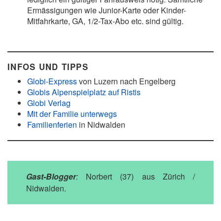
Ermässigungen wie Junior-Karte oder Kinder-
Mitfahrkarte, GA, 1/2-Tax-Abo etc. sind gültig.
INFOS UND TIPPS
Globi-Express
von Luzern nach Engelberg
Globis Alpenspielplatz auf Ristis
Globi Verlag
Mit der Familie unterwegs
Familienferien
in Nidwalden
Gast-Blogger
:
Norbert (37) aus Zürich /
Nidwalden.