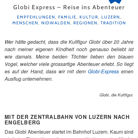
Globi Express – Reise ins Abenteuer
KATEGORIEN
EMPFEHLUNGEN
,
FAMILIE
,
KULTUR
,
LUZERN
,
MENSCHEN
,
NIDWALDEN
,
REGIONEN
,
TRADITION
Wer hätte gedacht, dass die Kultfigur Globi über 20 Jahre
nach meiner eigenen Kindheit noch genauso beliebt ist
wie damals. Meine beiden Töchter lieben den blauen
Vogel, welcher viele grossartige Abenteuer erlebt. So liegt
es auf der Hand, dass wir mit dem
Globi-Express
einen
Ausflug unternehmen.
Globi, die Kultfigur.
MIT DER ZENTRALBAHN VON LUZERN NACH
ENGELBERG
Das Globi Abenteuer startet im Bahnhof Luzern. Kaum sind