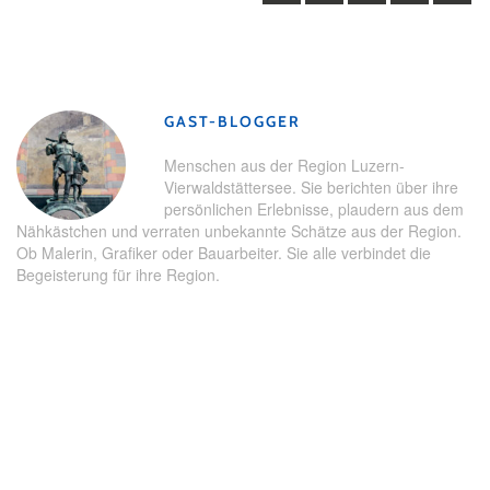
Schlagwörter:
Engelberg
,
Familie
,
Familienausflug
,
Globi
,
Globi Express
,
Kinder
,
Luzern
,
Nidwalden
,
Zentralbahn
GAST-BLOGGER
Menschen aus der Region Luzern-
Vierwaldstättersee. Sie berichten über ihre
persönlichen Erlebnisse, plaudern aus dem
Nähkästchen und verraten unbekannte Schätze aus der Region.
Ob Malerin, Grafiker oder Bauarbeiter. Sie alle verbindet die
Begeisterung für ihre Region.