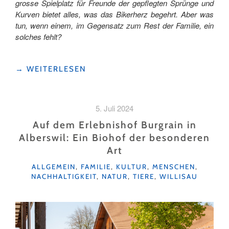
grosse Spielplatz für Freunde der gepflegten Sprünge und
Kurven bietet alles, was das Bikerherz begehrt. Aber was
tun, wenn einem, im Gegensatz zum Rest der Familie, ein
solches fehlt?
"WENN
→
WEITERLESEN
MUTTI
MIT
ZUM
5. Juli 2024
INDOOR-
BIKEN
Auf dem Erlebnishof Burgrain in
MUSS "
Alberswil: Ein Biohof der besonderen
Art
KATEGORIEN
ALLGEMEIN
,
FAMILIE
,
KULTUR
,
MENSCHEN
,
NACHHALTIGKEIT
,
NATUR
,
TIERE
,
WILLISAU