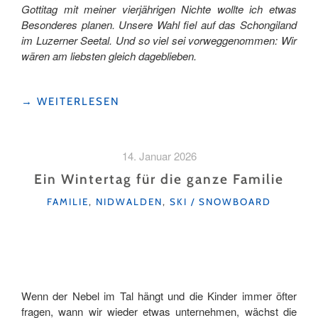
Gottitag mit meiner vierjährigen Nichte wollte ich etwas
Besonderes planen. Unsere Wahl fiel auf das Schongiland
im Luzerner Seetal. Und so viel sei vorweggenommen: Wir
wären am liebsten gleich dageblieben.
"NACHHALTIG
→
WEITERLESEN
UNTERWEGS
–
FREIZEITSPASS
14. Januar 2026
IM
SCHONGILAND"
Ein Wintertag für die ganze Familie
KATEGORIEN
FAMILIE
,
NIDWALDEN
,
SKI / SNOWBOARD
Wenn der Nebel im Tal hängt und die Kinder immer öfter
fragen, wann wir wieder etwas unternehmen, wächst die