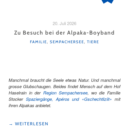
20. Juli 2026
Zu Besuch bei der Alpaka-Boyband
KATEGORIEN
FAMILIE
,
SEMPACHERSEE
,
TIERE
Manchmal braucht die Seele etwas Natur. Und manchmal
grosse Glubschaugen. Beides findet Mensch auf dem Hof
Haselrain in der
Region Sempachersee
, wo die Familie
Stocker
Spaziergänge, Apéros und «Gschechtliziit»
mit
ihren Alpakas anbietet.
"ZU
→
WEITERLESEN