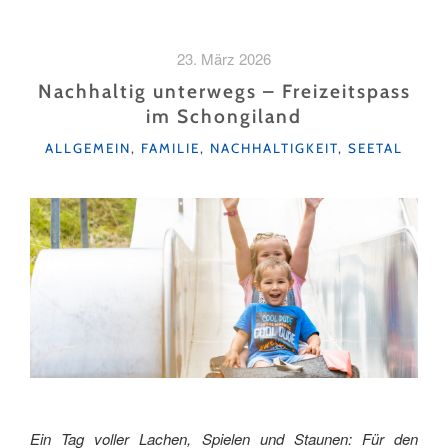
BESUCH
BEI
DER
23. März 2026
ALPAKA-
BOYBAND"
Nachhaltig unterwegs – Freizeitspass
im Schongiland
KATEGORIEN
ALLGEMEIN
,
FAMILIE
,
NACHHALTIGKEIT
,
SEETAL
Ein Tag voller Lachen, Spielen und Staunen: Für den