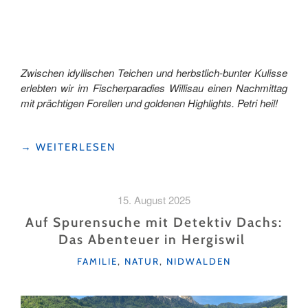
Zwischen idyllischen Teichen und herbstlich-bunter Kulisse
erlebten wir im Fischerparadies Willisau einen Nachmittag
mit prächtigen Forellen und goldenen Highlights. Petri heil!
"GOLDENE
→
WEITERLESEN
FISCHE
UND
GLITZERNDE
15. August 2025
TEICHE
–
Auf Spurensuche mit Detektiv Dachs:
EIN
Das Abenteuer in Hergiswil
AUSFLUG
KATEGORIEN
INS
FAMILIE
,
NATUR
,
NIDWALDEN
FISCHERPARADIES
WILLISAU"