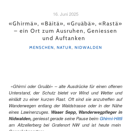
MIT
DETEKTIV
16. Juni 2025
DACHS:
DAS
«Ghirmä», «Bäitä», «Gruäbä», «Rastä»
ABENTEUER
– ein Ort zum Ausruhen, Geniessen
IN
und Auftanken
HERGISWIL "
KATEGORIEN
MENSCHEN
,
NATUR
,
NIDWALDEN
«Ghirmi oder Gruäbi» – alte Ausdrücke für einen offenen
Unterstand, der Schutz bietet vor Wind und Wetter und
einlädt zu einer kurzen Rast. Oft sind sie anzutreffen auf
Wanderwegen entlang der Waldstrasse oder in der Nähe
eines Lawinenzuges.
Waser Sepp, Wanderwegpfleger in
Nidwalden,
geniesst gerade seine Pause beim
Ghirmi-Hittli
am Altzellerberg bei Grafenort NW und ist heute mein