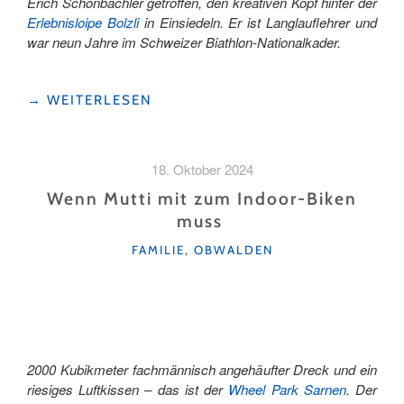
Erich Schönbächler getroffen, den kreativen Kopf hinter der
Erlebnisloipe Bolzli
in Einsiedeln. Er ist Langlauflehrer und
war neun Jahre im Schweizer Biathlon-Nationalkader.
"6
→
WEITERLESEN
TIPPS,
WIE
DER
18. Oktober 2024
EINSTIEG
INS
Wenn Mutti mit zum Indoor-Biken
LANGLAUFEN
muss
MIT
KATEGORIEN
KINDERN
FAMILIE
,
OBWALDEN
GELINGT "
2000 Kubikmeter fachmännisch angehäufter Dreck und ein
riesiges Luftkissen – das ist der
Wheel Park Sarnen
. Der