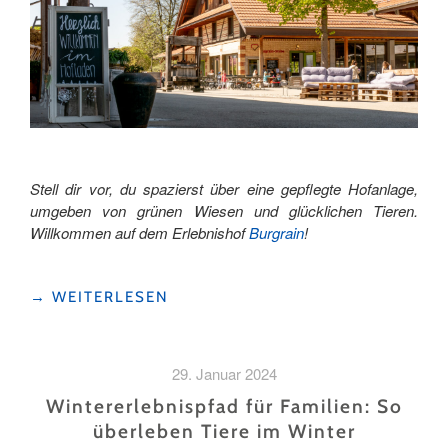
Stell dir vor, du spazierst über eine gepflegte Hofanlage,
umgeben von grünen Wiesen und glücklichen Tieren.
Willkommen auf dem Erlebnishof
Burgrain
!
"AUF
→
WEITERLESEN
DEM
ERLEBNISHOF
BURGRAIN
29. Januar 2024
IN
ALBERSWIL:
Wintererlebnispfad für Familien: So
EIN
überleben Tiere im Winter
BIOHOF