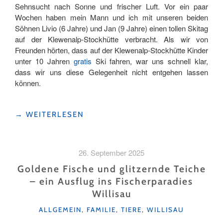
Sehnsucht nach Sonne und frischer Luft. Vor ein paar
Wochen haben mein Mann und ich mit unseren beiden
Söhnen Livio (6 Jahre) und Jan (9 Jahre) einen tollen Skitag
auf der Klewenalp-Stockhütte verbracht. Als wir von
Freunden hörten, dass auf der Klewenalp-Stockhütte Kinder
unter 10 Jahren
gratis
Ski fahren, war uns schnell klar,
dass wir uns diese Gelegenheit nicht entgehen lassen
können.
"EIN
→
WEITERLESEN
WINTERTAG
FÜR
DIE
26. September 2025
GANZE
FAMILIE"
Goldene Fische und glitzernde Teiche
– ein Ausflug ins Fischerparadies
Willisau
KATEGORIEN
ALLGEMEIN
,
FAMILIE
,
TIERE
,
WILLISAU