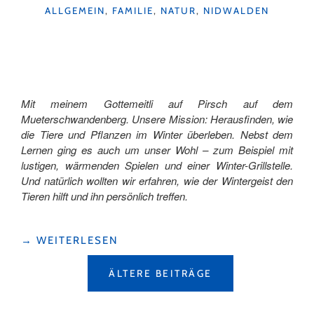
KATEGORIEN
DER
ALLGEMEIN
,
FAMILIE
,
NATUR
,
NIDWALDEN
BESONDEREN
ART"
Mit meinem Gottemeitli auf Pirsch auf dem
Mueterschwandenberg. Unsere Mission: Herausfinden, wie
die Tiere und Pflanzen im Winter überleben. Nebst dem
Lernen ging es auch um unser Wohl – zum Beispiel mit
lustigen, wärmenden Spielen und einer Winter-Grillstelle.
Und natürlich wollten wir erfahren, wie der Wintergeist den
Tieren hilft und ihn persönlich treffen.
"WINTERERLEBNISPFAD
→
WEITERLESEN
FÜR
BEITRAGSNAVIGATION
FAMILIEN:
ÄLTERE BEITRÄGE
SO
ÜBERLEBEN
TIERE