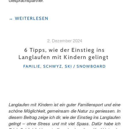
Gesprächspartner.
"«GHIRMÄ»,
→
WEITERLESEN
«BÄITÄ»,
«GRUÄBÄ»,
«RASTÄ»
2. Dezember 2024
–
EIN
6 Tipps, wie der Einstieg ins
ORT
Langlaufen mit Kindern gelingt
ZUM
KATEGORIEN
AUSRUHEN,
FAMILIE
,
SCHWYZ
,
SKI / SNOWBOARD
GENIESSEN
UND
AUFTANKEN "
Langlaufen mit Kindern ist ein guter Familiensport und eine
schöne Möglichkeit, gemeinsam die Natur zu geniessen. In
diesem Beitrag zeige ich dir, wie der Einstieg ins Langlaufen
gelingt – ohne Stress und mit viel Spass. Dafür habe ich