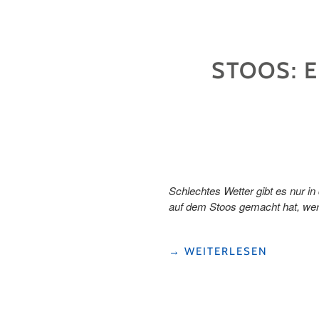
ZAUBER
DES
NEUEN
WIPFELPFADES
STOOS: E
AUF
DER
STOCKHÜTTE"
Schlechtes Wetter gibt es nur i
auf dem Stoos gemacht hat, wer
"STOOS:
→
WEITERLESEN
EIN
ERLEBNIS
FÜR
FAMILIEN