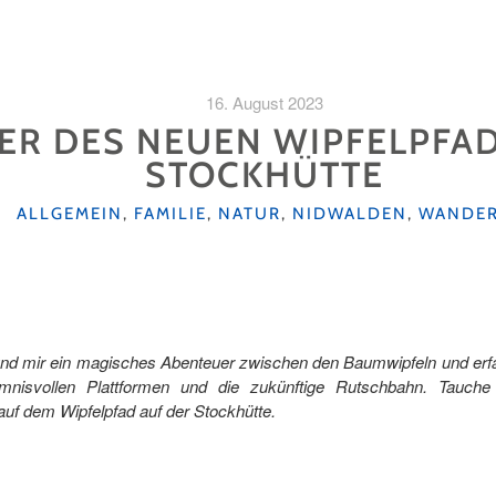
16. August 2023
ER DES NEUEN WIPFELPFAD
STOCKHÜTTE
KATEGORIEN
ALLGEMEIN
,
FAMILIE
,
NATUR
,
NIDWALDEN
,
WANDE
nd mir ein magisches Abenteuer zwischen den Baumwipfeln und erf
imnisvollen Plattformen und die zukünftige Rutschbahn. Tauche
uf dem Wipfelpfad auf der Stockhütte.