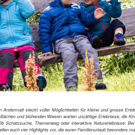
 Andermatt steckt voller Möglichkeiten für kleine und grosse Ent
n Bächen und blühenden
W
iesen warten
unzählige
Erlebnisse, die K
b Schatzsuche, Themenweg oder interaktive Naturerlebnisse: Be
ellen euch vier Highlights vor, die euren Familienurlaub besonders m