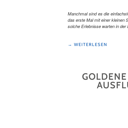
Manchmal sind es die einfachst
das erste Mal mit einer kleine
solche Erlebnisse warten in der 
"SOMMERFERIEN
→
WEITERLESEN
VOLLER
ABENTEUER:
UNSERE
LIEBSTEN
GOLDENE 
FAMILIENAUSFLÜGE
IN
AUSFL
DER
ERLEBNISREGION
URI"