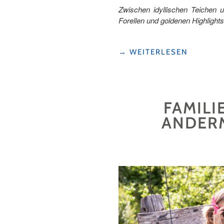
Zwischen idyllischen Teichen u
Forellen und goldenen Highlights. 
"GOLDENE
→
WEITERLESEN
FISCHE
UND
GLITZERNDE
TEICHE
FAMILI
–
EIN
ANDERM
AUSFLUG
INS
FISCHERPARADIES
WILLISAU"