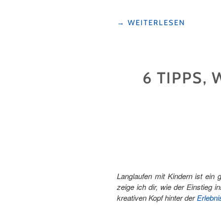
"FAMILIENABENTEUER
→
WEITERLESEN
IN
DER
FERIENREGION
ANDERMATT:
6 TIPPS,
UNSERE
SOMMER-
HIGHLIGHTS "
Langlaufen mit Kindern ist ein
zeige ich dir, wie der Einstieg 
kreativen Kopf hinter der
Erlebnis