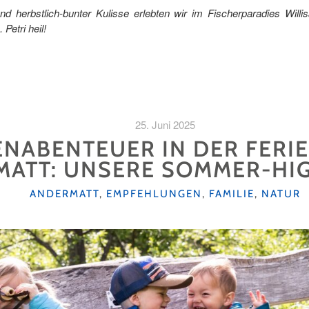
nd herbstlich-bunter Kulisse erlebten wir im Fischerparadies Will
Petri heil!
25. Juni 2025
ENABENTEUER IN DER FERI
ATT: UNSERE SOMMER-HI
KATEGORIEN
ANDERMATT
,
EMPFEHLUNGEN
,
FAMILIE
,
NATUR