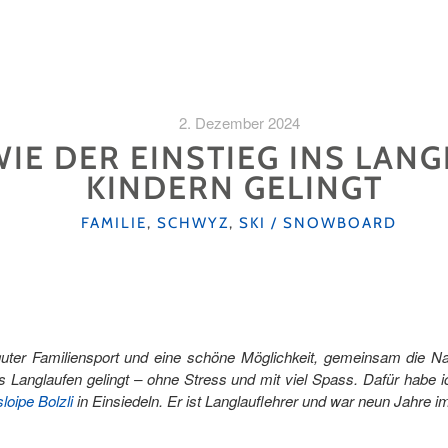
2. Dezember 2024
 WIE DER EINSTIEG INS LAN
KINDERN GELINGT
KATEGORIEN
FAMILIE
,
SCHWYZ
,
SKI / SNOWBOARD
 guter Familiensport und eine schöne Möglichkeit, gemeinsam die N
ins Langlaufen gelingt – ohne Stress und mit viel Spass. Dafür habe 
loipe Bolzli
in Einsiedeln. Er ist Langlauflehrer und war neun Jahre 