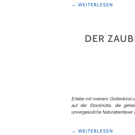
"6
→
WEITERLESEN
TIPPS,
WIE
DER
EINSTIEG
DER ZAUB
INS
LANGLAUFEN
MIT
KINDERN
GELINGT "
Erlebe mit meinem Gottenkind u
auf der Stockhütte, die gehe
unvergessliche Naturabenteuer a
"DER
→
WEITERLESEN