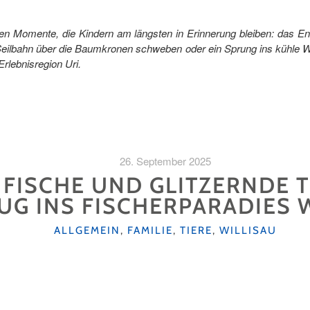
en Momente, die Kindern am längsten in Erinnerung bleiben: das En
n Seilbahn über die Baumkronen schweben oder ein Sprung ins kühle
Erlebnisregion Uri.
26. September 2025
FISCHE UND GLITZERNDE T
UG INS FISCHERPARADIES 
KATEGORIEN
ALLGEMEIN
,
FAMILIE
,
TIERE
,
WILLISAU