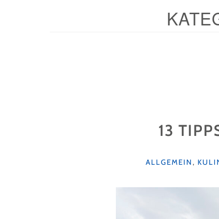
KATE
13 TIP
KATEGORIEN
ALLGEMEIN
,
KULI