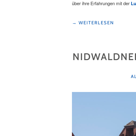
über ihre Erfahrungen mit der
Lu
"13
→
WEITERLESEN
TIPPS
UND
IDEEN
FÜR
NIDWALDNER
DEINEN
NÄCHSTEN
ABSTECHER
NACH
K
A
LUZERN"