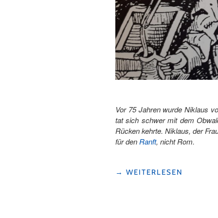
Vor 75 Jahren wurde Niklaus von
tat sich schwer mit dem Obwald
Rücken kehrte. Niklaus, der Fra
für den
Ranft
, nicht Rom.
"NIKLAUS
→
WEITERLESEN
VON
FLÜE
–
DER