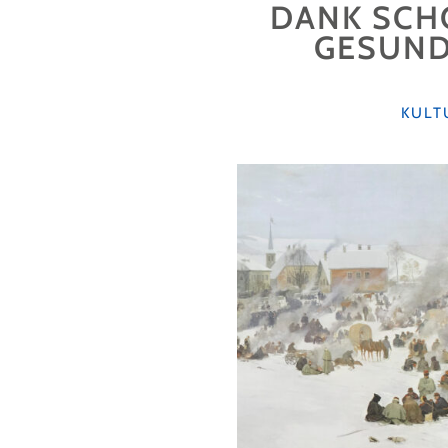
DANK SCH
HEILIGE
AUSSTEIGER"
GESUND
KATE
KULT