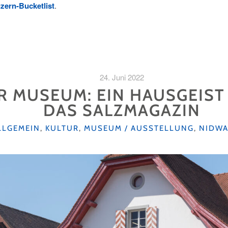
zern-
Bucketlist
.
24. Juni 2022
 MUSEUM: EIN HAUSGEIST
DAS SALZMAGAZIN
ATEGORIEN
LLGEMEIN
,
KULTUR
,
MUSEUM / AUSSTELLUNG
,
NIDW