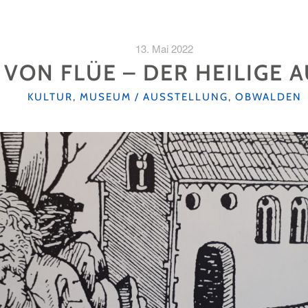
13. Mai 2022
 VON FLÜE – DER HEILIGE 
KATEGORIEN
KULTUR
,
MUSEUM / AUSSTELLUNG
,
OBWALDEN