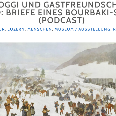
OGGI UND GASTFREUNDSCH
: BRIEFE EINES BOURBAKI
(PODCAST)
GORIEN
UR
,
LUZERN
,
MENSCHEN
,
MUSEUM / AUSSTELLUNG
,
R