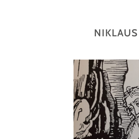
MUSEUM:
EIN
HAUSGEIST
FÜHRT
NIKLAUS
DURCH
DAS
SALZMAGAZIN"