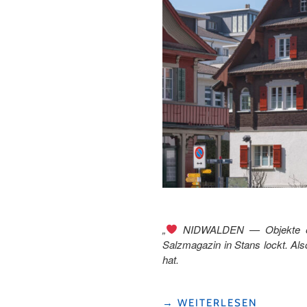
„
NIDWALDEN — Objekte erzä
Salzmagazin in Stans lockt. Al
hat.
"NIDWALDNER
→
WEITERLESEN