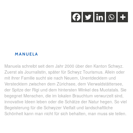
Schlagwörter:
Jubiläum
,
Kanton Schwyz
,
Lok
,
Rigi
,
Rigi
Bahnen
,
Rigi Kaltbad
,
Rigi Kulm
MANUELA
Manuela schreibt seit dem Jahr 2000 über den Kanton Schwyz.
Zuerst als Journalistin, später für Schwyz Tourismus. Allein oder
mit ihrer Familie sucht sie nach Neuem, Unentdecktem und
Verstecktem zwischen dem Zürichsee, dem Vierwaldstättersee,
der Spitze der Rigi und dem hintersten Winkel des Muotatals. Sie
begegnet Menschen, die im lokalen Brauchtum verwurzelt sind,
innovative Ideen leben oder die Schätze der Natur hegen. So viel
Begeisterung für die Schwyzer Vielfalt und landschaftliche
Schönheit kann man nicht für sich behalten, man muss sie teilen.