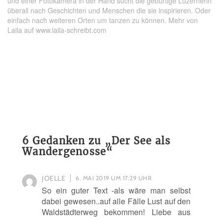
und einer Fotokamera in der Hand sucht die gebürtige Luzernerin
überall nach Geschichten und Menschen die sie inspirieren. Oder
einfach nach weiteren Orten um tanzen zu können. Mehr von
Laila auf www.laila-schreibt.com
6 Gedanken zu „
Der See als
Wandergenosse
“
JOELLE
6. MAI 2019 UM 17:29 UHR
So ein guter Text -als wäre man selbst
dabei gewesen..auf alle Fälle Lust auf den
Waldstädterweg bekommen! Liebe aus