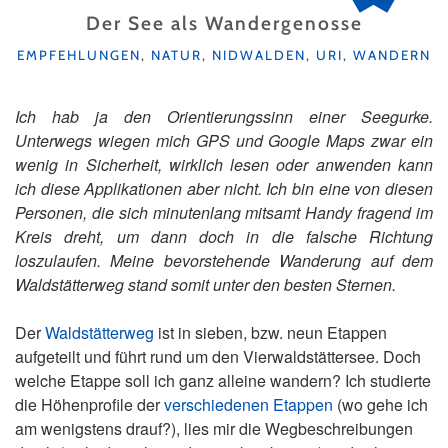
Der See als Wandergenosse
KATEGORIEN
EMPFEHLUNGEN
,
NATUR
,
NIDWALDEN
,
URI
,
WANDERN
Ich hab ja den Orientierungssinn einer Seegurke.
Unterwegs wiegen mich GPS und Google Maps zwar ein
wenig in Sicherheit, wirklich lesen oder anwenden kann
ich diese Applikationen aber nicht. Ich bin eine von diesen
Personen, die sich minutenlang mitsamt Handy fragend im
Kreis dreht, um dann doch in die falsche Richtung
loszulaufen. Meine bevorstehende Wanderung auf dem
Waldstätterweg stand somit unter den besten Sternen.
Der
Waldstätterweg
ist in sieben, bzw. neun Etappen
aufgeteilt und führt rund um den Vierwaldstättersee. Doch
welche Etappe soll ich ganz alleine wandern? Ich studierte
die Höhenprofile der
verschiedenen Etappen
(wo gehe ich
am wenigstens drauf?), lies mir die Wegbeschreibungen