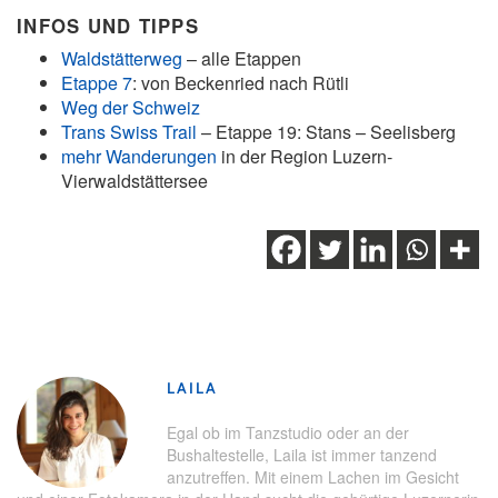
INFOS UND TIPPS
Waldstätterweg
– alle Etappen
Etappe 7
: von Beckenried nach Rütli
Weg der Schweiz
Trans Swiss Trail
– Etappe 19: Stans – Seelisberg
mehr Wanderungen
in der Region Luzern-
Vierwaldstättersee
Schlagwörter:
Beckenried
,
Rütli
,
Tagesausflug
,
Vierwaldstättersee
,
Waldstätterweg
,
wandern
,
Wanderung
LAILA
Egal ob im Tanzstudio oder an der
Bushaltestelle, Laila ist immer tanzend
anzutreffen. Mit einem Lachen im Gesicht