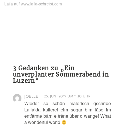
Laila auf www.laila-schreibt.com
3 Gedanken zu „
Ein
unverplanter Sommerabend in
Luzern
“
JOELLE
25. JUNI 2019 UM 11:10 UHR
Wieder so schön malerisch gschribe
Laila!da kulleret eim sogar bim läse im
entfärnte bärn e träne über d wange! What
a wonderful world