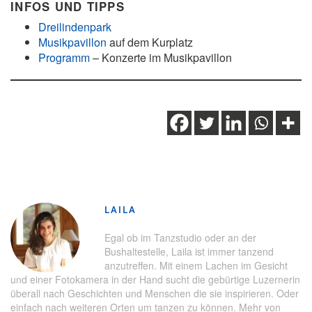
INFOS UND TIPPS
Dreilindenpark
Musikpavillon
auf dem Kurplatz
Programm
– Konzerte im Musikpavillon
Schlagwörter:
Bergpanorama
,
Dreilindenpark
,
Garten
,
Konzert
,
Luzern
,
Musik
,
Musikpavillon
,
Natur
,
Park
,
Pilatus
LAILA
Egal ob im Tanzstudio oder an der
Bushaltestelle, Laila ist immer tanzend
anzutreffen. Mit einem Lachen im Gesicht
und einer Fotokamera in der Hand sucht die gebürtige Luzernerin
überall nach Geschichten und Menschen die sie inspirieren. Oder
einfach nach weiteren Orten um tanzen zu können. Mehr von