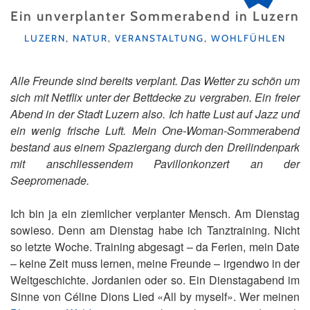
Ein unverplanter Sommerabend in Luzern
KATEGORIEN
LUZERN
,
NATUR
,
VERANSTALTUNG
,
WOHLFÜHLEN
Alle Freunde sind bereits verplant. Das Wetter zu schön um
sich mit Netflix unter der Bettdecke zu vergraben. Ein freier
Abend in der Stadt Luzern also. Ich hatte Lust auf Jazz und
ein wenig frische Luft. Mein One-Woman-Sommerabend
bestand aus einem Spaziergang durch den Dreilindenpark
mit anschliessendem Pavillonkonzert an der
Seepromenade.
Ich bin ja ein ziemlicher verplanter Mensch. Am Dienstag
sowieso. Denn am Dienstag habe ich Tanztraining. Nicht
so letzte Woche. Training abgesagt – da Ferien, mein Date
– keine Zeit muss lernen, meine Freunde – irgendwo in der
Weltgeschichte. Jordanien oder so. Ein Dienstagabend im
Sinne von Céline Dions Lied «All by myself». Wer meinen