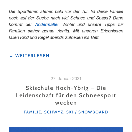
Die Sportferien stehen bald vor der Tür. Ist deine Familie
noch auf der Suche nach viel Schnee und Spass? Dann
kommt der
Andermatter
Winter und unsere Tipps für
Familien sicher genau richtig. Mit unseren Erlebnissen
fallen Kind und Kegel abends zufrieden ins Bett.
"TOP
→
WEITERLESEN
11
WINTERERLEBNISSE
FÜR
27. Januar 2021
FAMILIEN
IN
Skischule Hoch-Ybrig – Die
DER
Leidenschaft für den Schneesport
FERIENREGION
wecken
ANDERMATT"
KATEGORIEN
FAMILIE
,
SCHWYZ
,
SKI / SNOWBOARD