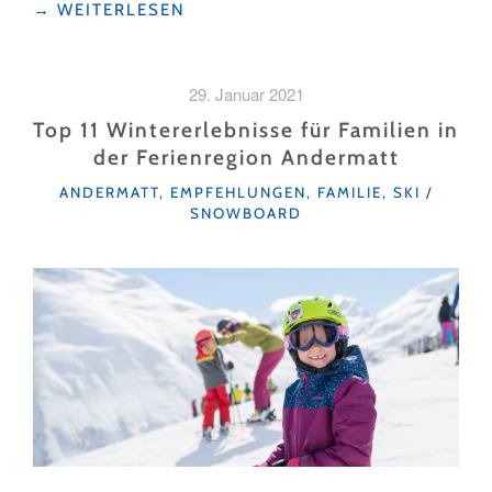
"SKISCHULE
→
WEITERLESEN
MELCHSEE-
FRUTT
–
29. Januar 2021
MEHR
ALS
Top 11 Wintererlebnisse für Familien in
KINDERUNTERRICHT"
der Ferienregion Andermatt
KATEGORIEN
ANDERMATT
,
EMPFEHLUNGEN
,
FAMILIE
,
SKI /
SNOWBOARD