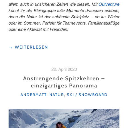
allem auch in unsicheren Zeiten wie diesen. Mit
Outventure
könnt ihr als Kleingruppe tolle Momente draussen erleben,
denn die Natur ist der schönste Spielplatz – ob im Winter
oder im Sommer
.
Perfekt für Teamevents, Familienausflüge
oder eine Aktivität mit Freunden.
"SCHIIFAHRÄ,
→
WEITERLESEN
BRATCHÄÄS
UND
ABENTEUER
22. April 2020
IN
DER
Anstrengende Spitzkehren –
NATUR"
einzigartiges Panorama
KATEGORIEN
ANDERMATT
,
NATUR
,
SKI / SNOWBOARD