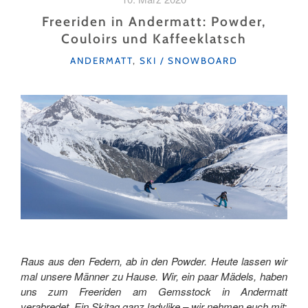
PANORAMA"
Freeriden in Andermatt: Powder,
Couloirs und Kaffeeklatsch
KATEGORIEN
ANDERMATT
,
SKI / SNOWBOARD
Raus aus den Federn, ab in den Powder. Heute lassen wir
mal unsere Männer zu Hause. Wir, ein paar Mädels, haben
uns zum Freeriden am Gemsstock in Andermatt
verabredet. Ein Skitag ganz ladylike – wir nehmen euch mit: