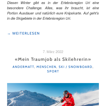
Diesen Winter gibt es in der Erlebnisregion Uri eine
besondere Challenge. Alles, was ihr braucht, ist eine
Portion Ausdauer und natürlich eure Knipskarte. Auf geht’s
in die Skigebiete in der Erlebnisregion Uri.
"SKI-
→
WEITERLESEN
UND
SNOWBOARDFAHREN
MIT
7. März 2022
KNIPS(S)PASS
IN
«Mein Traumjob als Skilehrerin»
URI"
KATEGORIEN
ANDERMATT
,
MENSCHEN
,
SKI / SNOWBOARD
,
SPORT