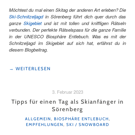
Möchtest du mal einen Skitag der anderen Art erleben? Die
Ski-Schnitzeljagd
in Sörenberg führt dich quer durch das
ganze
Skigebiet
und ist mit tollen und kniffligen Rätseln
verbunden. Der perfekte Rätselspass für die ganze Familie
in der UNESCO Biosphäre Entlebuch. Was es mit der
Schnitzeljagd im Skigebiet auf sich hat, erfährst du in
diesem Blogbeitrag.
"ENTDECKE
→
WEITERLESEN
EINE
SCHNITZELJAGD
AUF
3. Februar 2023
SKIERN
IN
Tipps für einen Tag als Skianfänger in
SÖRENBERG "
Sörenberg
KATEGORIEN
ALLGEMEIN
,
BIOSPHÄRE ENTLEBUCH
,
EMPFEHLUNGEN
,
SKI / SNOWBOARD