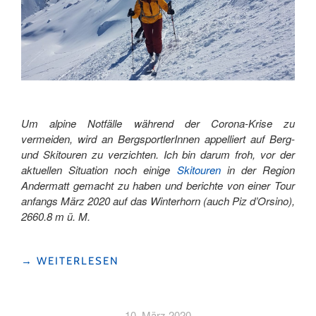
Um alpine Notfälle während der Corona-Krise zu
vermeiden, wird an BergsportlerInnen appelliert auf Berg-
und Skitouren zu verzichten. Ich bin darum froh, vor der
aktuellen Situation
noch einige
Skitouren
in der Region
Andermatt gemacht zu haben und berichte von einer Tour
anfangs März 2020 auf das Winterhorn (auch Piz d’Orsino),
2660.8 m ü. M.
"ANSTRENGENDE
→
WEITERLESEN
SPITZKEHREN
–
EINZIGARTIGES
10. März 2020