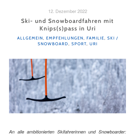
EINEN
TAG
12. Dezember 2022
ALS
SKIANFÄNGER
Ski- und Snowboardfahren mit
IN
Knips(s)pass in Uri
SÖRENBERG"
KATEGORIEN
ALLGEMEIN
,
EMPFEHLUNGEN
,
FAMILIE
,
SKI /
SNOWBOARD
,
SPORT
,
URI
An alle ambitionierten Skifahrerinnen und Snowboarder: