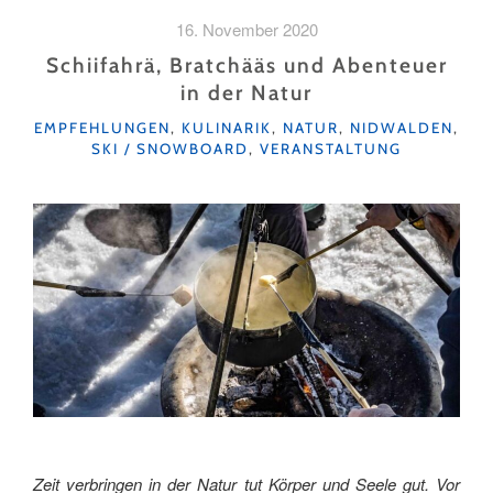
–
16. November 2020
DIE
LEIDENSCHAFT
Schiifahrä, Bratchääs und Abenteuer
FÜR
in der Natur
DEN
KATEGORIEN
SCHNEESPORT
EMPFEHLUNGEN
,
KULINARIK
,
NATUR
,
NIDWALDEN
,
SKI / SNOWBOARD
,
VERANSTALTUNG
WECKEN"
Zeit verbringen in der Natur tut Körper und Seele gut. Vor