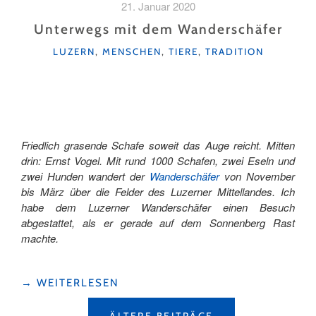
21. Januar 2020
AUS
DEM
Unterwegs mit dem Wanderschäfer
ENTLEBUCH"
KATEGORIEN
LUZERN
,
MENSCHEN
,
TIERE
,
TRADITION
Friedlich grasende Schafe soweit das Auge reicht. Mitten
drin: Ernst Vogel. Mit rund 1000 Schafen, zwei Eseln und
zwei Hunden wandert der
Wanderschäfer
von November
bis März über die Felder des Luzerner Mittellandes. Ich
habe dem Luzerner Wanderschäfer einen Besuch
abgestattet, als er gerade auf dem Sonnenberg Rast
machte.
"UNTERWEGS
→
WEITERLESEN
MIT
BEITRAGSNAVIGATION
DEM