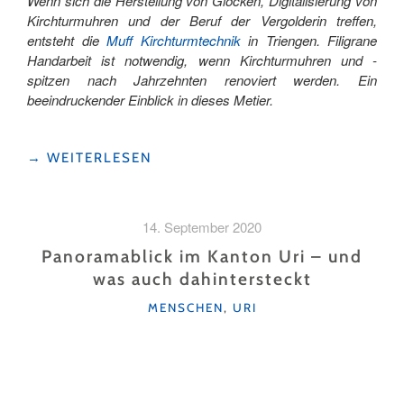
Wenn sich die Herstellung von Glocken, Digitalisierung von
Kirchturmuhren und der Beruf der Vergolderin treffen,
entsteht die
Muff Kirchturmtechnik
in Triengen. Filigrane
Handarbeit ist notwendig, wenn Kirchturmuhren und -
spitzen nach Jahrzehnten renoviert werden. Ein
beeindruckender Einblick in dieses Metier.
"GOLD
→
WEITERLESEN
AM
HELIKOPTER"
14. September 2020
Panoramablick im Kanton Uri – und
was auch dahintersteckt
KATEGORIEN
MENSCHEN
,
URI