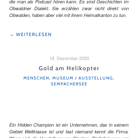
die man als Podcast hören kann. Es sind Geschichten im
Obwaldner Dialekt. Sie erzählen zwar nicht direkt von
Obwalden, haben aber viel mit ihrem Heimatkanton zu tun.
"EIN
→
WEITERLESEN
AUSFLUG
OHNE
GEPÄCK
18. Dezember 2020
UND
ANFAHRTSWEG"
Gold am Helikopter
KATEGORIEN
MENSCHEN
,
MUSEUM / AUSSTELLUNG
,
SEMPACHERSEE
Ein Hidden Champion ist ein Unternehmen, das in seinem
Gebiet Weltklasse ist und fast niemand kennt die Firma.