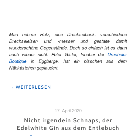
Man nehme Holz, eine Drechselbank, verschiedene
Drechseleisen und -messer und gestalte damit
wunderschöne Gegenstände. Doch so einfach ist es dann
auch wieder nicht. Peter Gisler, Inhaber der
Drechsler
Boutique
in Eggberge, hat ein bisschen aus dem
Nähkästchen geplaudert.
"DRECHSLER
→
WEITERLESEN
–
EIN
FAST
17. April 2020
VERGESSENES
HANDWERK"
Nicht irgendein Schnaps, der
Edelwhite Gin aus dem Entlebuch