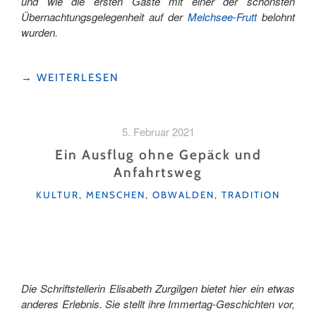
und wie die ersten Gäste mit einer der schönsten
Übernachtungsgelegenheit auf der
Melchsee-Frutt
belohnt
wurden.
"FRUTT
→
WEITERLESEN
LIVING
–
MALERISCHE
5. Februar 2021
AUSSICHTEN"
Ein Ausflug ohne Gepäck und
Anfahrtsweg
KATEGORIEN
KULTUR
,
MENSCHEN
,
OBWALDEN
,
TRADITION
Die Schriftstellerin Elisabeth Zurgilgen bietet hier ein etwas
anderes Erlebnis. Sie stellt ihre Immertag-Geschichten vor,