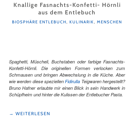
GIN
Knallige Fasnachts-Konfetti- Hörnli
AUS
aus dem Entlebuch
DEM
KATEGORIEN
ENTLEBUCH"
BIOSPHÄRE ENTLEBUCH
,
KULINARIK
,
MENSCHEN
Spaghetti, Müscheli, Buchstaben oder farbige Fasnachts-
Konfetti-Hörnli. Die originellen Formen verlocken zum
Schmausen und bringen Abwechslung in die Küche. Aber
wie werden diese speziellen
Fidirulla
Teigwaren hergestellt?
Bruno Hafner erlaubte mir einen Blick in sein Handwerk in
Schüpfheim und hinter die Kulissen der Entlebucher Pasta.
"KNALLIGE
→
WEITERLESEN
FASNACHTS-
KONFETTI-
HÖRNLI