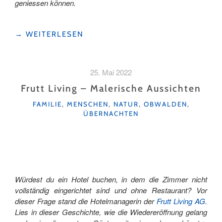
geniessen können.
"ARBEITEN
→
WEITERLESEN
WO
ANDERE
PAUSIEREN:
25. Mai 2022
DIE
GOTTHARD
Frutt Living – Malerische Aussichten
RASTSTÄTTE"
KATEGORIEN
FAMILIE
,
MENSCHEN
,
NATUR
,
OBWALDEN
,
ÜBERNACHTEN
Würdest du ein Hotel buchen, in dem die Zimmer nicht
vollständig eingerichtet sind und ohne Restaurant? Vor
dieser Frage stand die Hotelmanagerin der
Frutt Living AG
.
Lies in dieser Geschichte, wie die Wiedereröffnung gelang