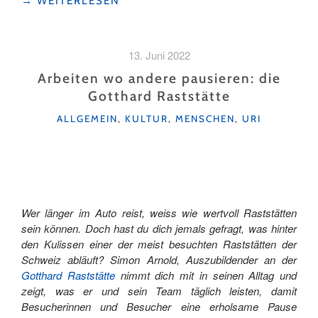
→
WEITERLESEN
–
TRADITION
UND
13. Juni 2022
BRAUCHTUM"
Arbeiten wo andere pausieren: die
Gotthard Raststätte
KATEGORIEN
ALLGEMEIN
,
KULTUR
,
MENSCHEN
,
URI
Wer länger im Auto reist, weiss wie wertvoll Raststätten
sein können. Doch hast du dich jemals gefragt, was hinter
den Kulissen einer der meist besuchten Raststätten der
Schweiz abläuft? Simon Arnold, Auszubildender an der
Gotthard Raststätte
nimmt dich mit in seinen Alltag und
zeigt, was er und sein Team täglich leisten, damit
Besucherinnen und Besucher eine erholsame Pause