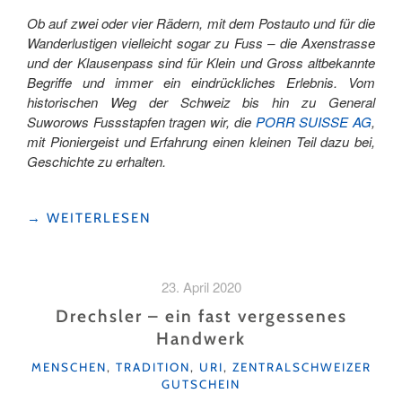
Ob auf zwei oder vier Rädern, mit dem Postauto und für die
Wanderlustigen vielleicht sogar zu Fuss – die Axenstrasse
und der Klausenpass sind für Klein und Gross altbekannte
Begriffe und immer ein eindrückliches Erlebnis. Vom
historischen Weg der Schweiz bis hin zu General
Suworows Fussstapfen tragen wir, die
PORR SUISSE AG
,
mit Pioniergeist und Erfahrung einen kleinen Teil dazu bei,
Geschichte zu erhalten.
"PANORAMABLICK
→
WEITERLESEN
IM
KANTON
URI
23. April 2020
–
UND
Drechsler – ein fast vergessenes
WAS
Handwerk
AUCH
KATEGORIEN
DAHINTERSTECKT"
MENSCHEN
,
TRADITION
,
URI
,
ZENTRALSCHWEIZER
GUTSCHEIN