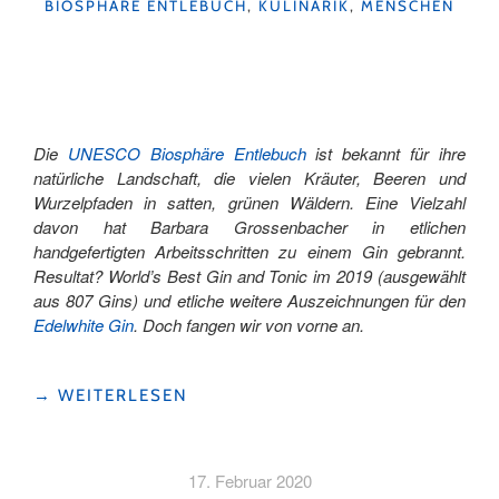
KATEGORIEN
BIOSPHÄRE ENTLEBUCH
,
KULINARIK
,
MENSCHEN
Die
UNESCO Biosphäre Entlebuch
ist bekannt für ihre
natürliche Landschaft, die vielen Kräuter, Beeren und
Wurzelpfaden in satten, grünen Wäldern. Eine Vielzahl
davon hat Barbara Grossenbacher in etlichen
handgefertigten Arbeitsschritten zu einem Gin gebrannt.
Resultat? World’s Best Gin and Tonic
im 2019
(ausgewählt
aus 807 Gins) und etliche weitere Auszeichnungen für den
Edelwhite Gin
. Doch fangen wir von vorne an.
"NICHT
→
WEITERLESEN
IRGENDEIN
SCHNAPS,
DER
17. Februar 2020
EDELWHITE