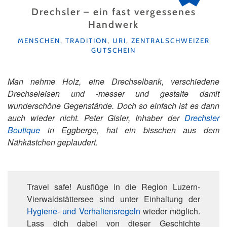
Drechsler – ein fast vergessenes
Handwerk
KATEGORIEN
MENSCHEN
,
TRADITION
,
URI
,
ZENTRALSCHWEIZER
GUTSCHEIN
Man nehme Holz, eine Drechselbank, verschiedene
Drechseleisen und -messer und gestalte damit
wunderschöne Gegenstände. Doch so einfach ist es dann
auch wieder nicht. Peter Gisler, Inhaber der
Drechsler
Boutique
in Eggberge, hat ein bisschen aus dem
Nähkästchen geplaudert.
Travel safe! Ausflüge in die Region Luzern-
Vierwaldstättersee sind unter Einhaltung der
Hygiene- und Verhaltensregeln
wieder möglich.
Lass dich dabei von dieser Geschichte