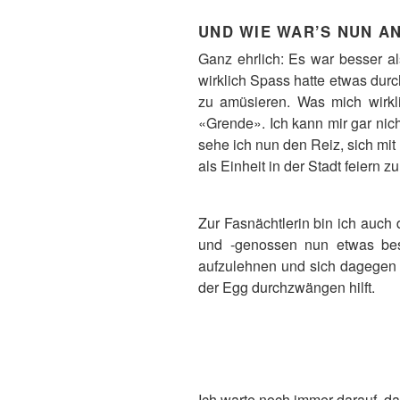
UND WIE WAR’S NUN A
Ganz ehrlich: Es war besser al
wirklich Spass hatte etwas du
zu amüsieren. Was mich wirkli
«Grende». Ich kann mir gar nic
sehe ich nun den Reiz, sich m
als Einheit in der Stadt feiern z
Zur Fasnächtlerin bin ich auch
und -genossen nun etwas bess
aufzulehnen und sich dagegen z
der Egg durchzwängen hilft.
Ich warte noch immer darauf, da