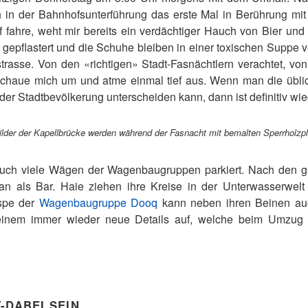
n der Bahnhofsunterführung das erste Mal in Berührung mit
 fahre, weht mir bereits ein verdächtiger Hauch von Bier un
 gepflastert und die Schuhe bleiben in einer toxischen Suppe v
trasse. Von den «richtigen» Stadt-Fasnächtlern verachtet, vo
h schaue mich um und atme einmal tief aus. Wenn man die übli
er Stadtbevölkerung unterscheiden kann, dann ist definitiv wi
bilder der Kapellbrücke werden während der Fasnacht mit bemalten Sperrholzp
auch viele Wägen der Wagenbaugruppen parkiert. Nach den
rtan als Bar. Haie ziehen ihre Kreise in der Unterwasserwel
spe der
Wagenbaugruppe Dooq
kann neben ihren Beinen au
 einem immer wieder neue Details auf, welche beim Umzug 
-DABEI SEIN