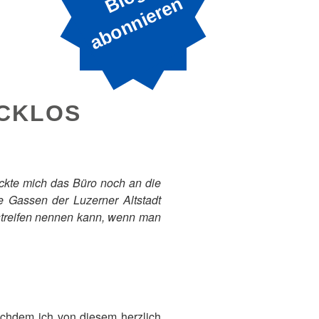
B
n
ECKLOS
ckte mich das Büro noch an die
 Gassen der Luzerner Altstadt
 streifen nennen kann, wenn man
chdem ich von diesem herzlich