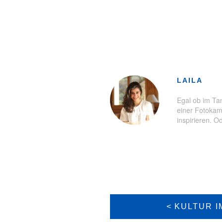
Schlagwörter:
Brauchtum
,
Fasn
LAILA
Egal ob im Tan
einer Fotokam
inspirieren. 
BEITRAGS-
NAVIGATION
KULTUR I