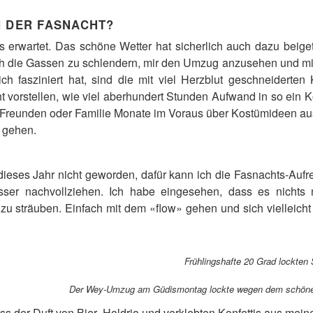
N DER FASNACHT?
s erwartet. Das schöne Wetter hat sicherlich auch dazu beig
rch die Gassen zu schlendern, mir den Umzug anzusehen und mi
ch fasziniert hat, sind die mit viel Herzblut geschneiderten
ht vorstellen, wie viel aberhundert Stunden Aufwand in so ein 
it Freunden oder Familie Monate im Voraus über Kostümideen a
u gehen.
 dieses Jahr nicht geworden, dafür kann ich die Fasnachts-Au
er nachvollziehen. Ich habe eingesehen, dass es nichts 
u sträuben. Einfach mit dem «flow» gehen und sich vielleicht 
Frühlingshafte 20 Grad lockte
Der Wey-Umzug am Güdismontag lockte wegen dem schönen
ss der Duft von Bier, Holdrio und verklebten Konfettis aus me