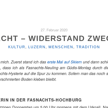
27. Februar 2020
CHT – WIDERSTAND ZW
KATEGORIEN
KULTUR
,
LUZERN
,
MENSCHEN
,
TRADITION
r mich. Zuerst stand ich das
erste Mal auf Skiern
und dann schi
, dass ich als Fasnachts-Neuling am Güdis-Montag durch die
nachts-Hysterie auf die Spur zu kommen. Sofern man das noch
erschmierten Boden kleben bleibt.
ERIN IN DER FASNACHTS-HOCHBURG
tzigen Donnerstag um 5.00 Uhr morgens mit dem Urknall. Na