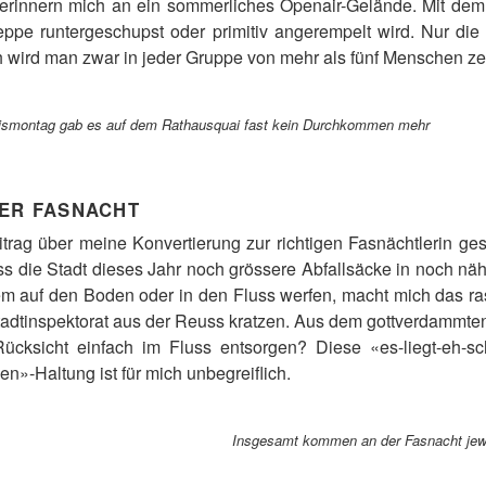
rinnern mich an ein sommerliches Openair-Gelände. Mit dem
 Treppe runtergeschupst oder primitiv angerempelt wird. Nur
h wird man zwar in jeder Gruppe von mehr als fünf Menschen ze
dismontag gab es auf dem Rathausquai fast kein Durchkommen mehr
DER FASNACHT
trag über meine Konvertierung zur richtigen Fasnächtlerin gesc
 die Stadt dieses Jahr noch grössere Abfallsäcke in noch näh
dem auf den Boden oder in den Fluss werfen, macht mich das 
adtinspektorat aus der Reuss kratzen. Aus dem gottverdammten 
cksicht einfach im Fluss entsorgen? Diese «es-liegt-eh-scho
»-Haltung ist für mich unbegreiflich.
Insgesamt kommen an der Fasnacht jew