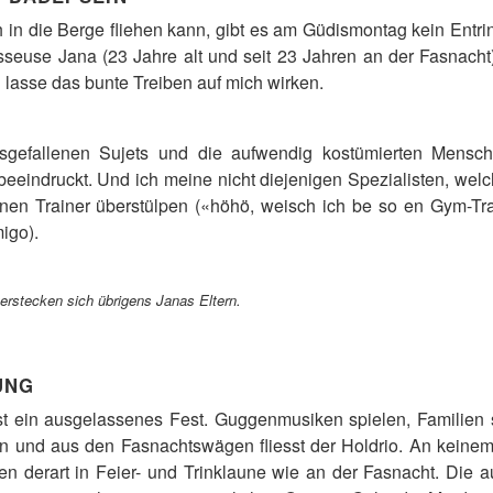
n die Berge fliehen kann, gibt es am Güdismontag kein Entri
sseuse Jana (23 Jahre alt und seit 23 Jahren an der Fasnacht
 lasse das bunte Treiben auf mich wirken.
sgefallenen Sujets und die aufwendig kostümierten Mensche
eeindruckt. Und ich meine nicht diejenigen Spezialisten, welc
inen Trainer überstülpen («höhö, weisch ich be so en Gym-Tr
igo).
erstecken sich übrigens Janas Eltern.
UNG
 ist ein ausgelassenes Fest. Guggenmusiken spielen, Familien 
und aus den Fasnachtswägen fliesst der Holdrio. An keinem 
sen derart in Feier- und Trinklaune wie an der Fasnacht. Di