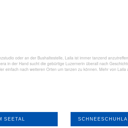
acht
,
Luzern
,
Stadt Luzern
,
Tradition
zstudio oder an der Bushaltestelle, Laila ist immer tanzend anzutreff
era in der Hand sucht die gebürtige Luzernerin überall nach Geschich
Oder einfach nach weiteren Orten um tanzen zu können. Mehr von Laila 
M SEETAL