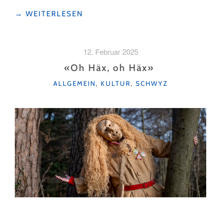
"HAUTNAH
→
WEITERLESEN
AM
SCHMUTZIGEN
DONNERSTAG:
12. Februar 2025
EIN
(FAST)
«Oh Häx, oh Häx»
18-
KATEGORIEN
ALLGEMEIN
,
KULTUR
,
SCHWYZ
STÜNDIGER
FASNACHTS-
MARATHON"