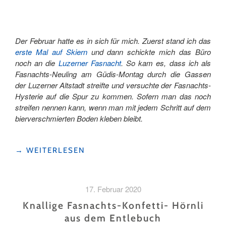
Der Februar hatte es in sich für mich. Zuerst stand ich das
erste Mal auf Skiern
und dann schickte mich das Büro
noch an die
Luzerner Fasnacht
. So kam es, dass ich als
Fasnachts-Neuling am Güdis-Montag durch die Gassen
der Luzerner Altstadt streifte und versuchte der Fasnachts-
Hysterie auf die Spur zu kommen. Sofern man das noch
streifen nennen kann, wenn man mit jedem Schritt auf dem
bierverschmierten Boden kleben bleibt.
"FASNACHT
→
WEITERLESEN
–
WIDERSTAND
ZWECKLOS"
17. Februar 2020
Knallige Fasnachts-Konfetti- Hörnli
aus dem Entlebuch