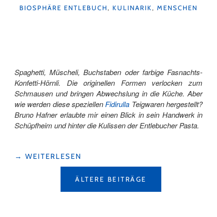
KATEGORIEN
BIOSPHÄRE ENTLEBUCH
,
KULINARIK
,
MENSCHEN
Spaghetti, Müscheli, Buchstaben oder farbige Fasnachts-
Konfetti-Hörnli. Die originellen Formen verlocken zum
Schmausen und bringen Abwechslung in die Küche. Aber
wie werden diese speziellen
Fidirulla
Teigwaren hergestellt?
Bruno Hafner erlaubte mir einen Blick in sein Handwerk in
Schüpfheim und hinter die Kulissen der Entlebucher Pasta.
"KNALLIGE
→
WEITERLESEN
FASNACHTS-
BEITRAGSNAVIGATION
KONFETTI-
ÄLTERE BEITRÄGE
HÖRNLI
AUS
DEM
ENTLEBUCH"