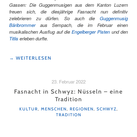
Gassen: Die Guggenmusigen aus dem Kanton Luzern
freuen sich, die diesjährige Fasnacht nun definitiv
zelebrieren zu dürfen. So auch die
Guggenmusig
Bäribrommer
aus Sempach, die im Februar einen
musikalischen Ausflug auf die
Engelberger Pisten
und den
Titlis
erleben durfte.
"LUZERNER
→
WEITERLESEN
FASNACHT
IM
SKIGEBIET
23. Februar 2022
–
BÄRIBROMMER
Fasnacht in Schwyz: Nüsseln – eine
SEMPACH
Tradition
ZU
KATEGORIEN
BESUCH
KULTUR
,
MENSCHEN
,
REGIONEN
,
SCHWYZ
,
TRADITION
IN
ENGELBERG"