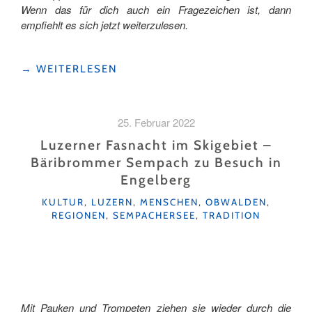
Wenn das für dich auch ein Fragezeichen ist, dann
empfiehlt es sich jetzt weiterzulesen.
"BACK
→
WEITERLESEN
TO
THE
(TANNEN-)ROOTS"
25. Februar 2022
Luzerner Fasnacht im Skigebiet –
Bäribrommer Sempach zu Besuch in
Engelberg
KATEGORIEN
KULTUR
,
LUZERN
,
MENSCHEN
,
OBWALDEN
,
REGIONEN
,
SEMPACHERSEE
,
TRADITION
Mit Pauken und Trompeten ziehen sie wieder durch die