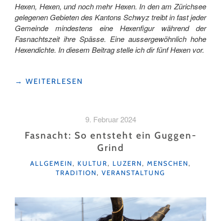
Hexen, Hexen, und noch mehr Hexen. In den am Zürichsee
gelegenen Gebieten des Kantons Schwyz treibt in fast jeder
Gemeinde mindestens eine Hexenfigur während der
Fasnachtszeit ihre Spässe. Eine aussergewöhnlich hohe
Hexendichte. In diesem Beitrag stelle ich dir fünf Hexen vor.
"«OH
→
WEITERLESEN
HÄX,
OH
HÄX» "
9. Februar 2024
Fasnacht: So entsteht ein Guggen-
Grind
KATEGORIEN
ALLGEMEIN
,
KULTUR
,
LUZERN
,
MENSCHEN
,
TRADITION
,
VERANSTALTUNG