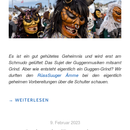
Es ist ein gut gehütetes Geheimnis und wird erst am
Schmudo gelüftet: Das Sujet der Guggenmusiken mitsamt
Grind. Aber wie entsteht eigentlich ein Guggen-Grind? Wir
durften den
RüssSuuger Ämme
bei den eigentlich
geheimen Vorbereitungen über die Schulter schauen.
"FASNACHT:
→
WEITERLESEN
SO
ENTSTEHT
EIN
9. Februar 2023
GUGGEN-