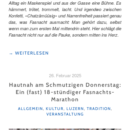
Alltag ein Maskenspiel und aus der Gasse eine Bühne. Es
hämmert, trötet, trommelt, lacht. Und irgendwo zwischen
Konfetti, «Chatzämüüsig» und Narrenfreiheit passiert genau
das, was Fasnacht ausmacht: Man gehört dazu, selbst
wenn man zum ersten Mal mittendrin steht. Hier schlägt die
Fasnacht nicht nur auf die Pauke, sondern mitten ins Herz.
"DAS
→
WEITERLESEN
BUNTE
ABC
DER
26. Februar 2025
URNER
FASNACHT"
Hautnah am Schmutzigen Donnerstag:
Ein (fast) 18-stündiger Fasnachts-
Marathon
KATEGORIEN
ALLGEMEIN
,
KULTUR
,
LUZERN
,
TRADITION
,
VERANSTALTUNG