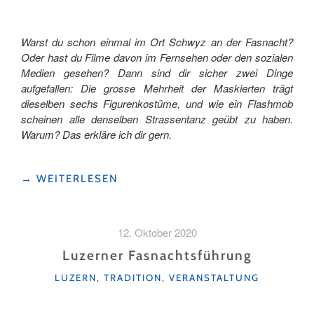
Warst du schon einmal im Ort Schwyz an der Fasnacht?
Oder hast du Filme davon im Fernsehen oder den sozialen
Medien gesehen? Dann sind dir sicher zwei Dinge
aufgefallen: Die grosse Mehrheit der Maskierten trägt
dieselben sechs Figurenkostüme, und wie ein Flashmob
scheinen alle denselben Strassentanz geübt zu haben.
Warum? Das erkläre ich dir gern.
"FASNACHT
→
WEITERLESEN
IN
SCHWYZ:
NÜSSELN
12. Oktober 2020
–
EINE
Luzerner Fasnachtsführung
TRADITION"
KATEGORIEN
LUZERN
,
TRADITION
,
VERANSTALTUNG