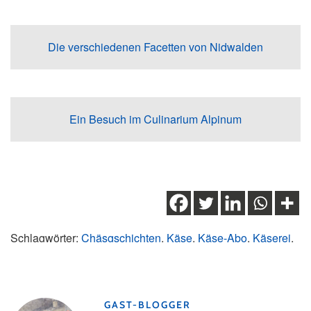
Die verschiedenen Facetten von Nidwalden
Ein Besuch im Culinarium Alpinum
Schlagwörter:
Chäsgschichten
,
Käse
,
Käse-Abo
,
Käserei
,
Käserei Stans
,
Nachhaltigkeit
,
Nidwalden
,
Stans
,
Weihnachtsgeschenke
GAST-BLOGGER