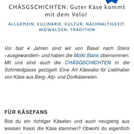
CHÄSGSCHICHTEN: Guter Käse kommt
mit dem Velo!
KATEGORIEN
ALLGEMEIN
,
KULINARIK
,
KULTUR
,
NACHHALTIGKEIT
,
NIDWALDEN
,
TRADITION
Vor fast 4 Jahren sind wir von Basel nach Stans
«ausgewandert» und haben die
Molki Stans
übernommen.
Mit uns sind auch die
CHÄSGSCHICHTEN
in die
Schmiedgasse gezügelt. Eine Art Käseabo für Liebhaber
von Käse aus Berg- Alp- und Dorfkäsereien.
FÜR KÄSEFANS
Bist du ein richtiger Käsefan und auch neugierig aus
wessen Kessi die Käse stammen? Obwohl du eigentlich