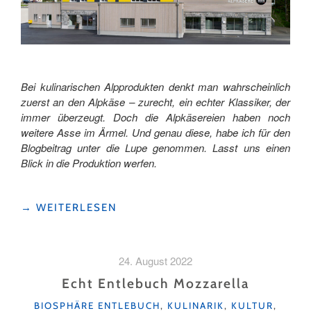
Bei kulinarischen Alpprodukten denkt man wahrscheinlich
zuerst an den Alpkäse – zurecht, ein echter Klassiker, der
immer überzeugt. Doch die Alpkäsereien haben noch
weitere Asse im Ärmel. Und genau diese, habe ich für den
Blogbeitrag unter die Lupe genommen. Lasst uns einen
Blick in die Produktion werfen.
"KULINARISCHE
→
WEITERLESEN
SCHÄTZE
AUS
DER
24. August 2022
ALPKÄSEREI "
Echt Entlebuch Mozzarella
KATEGORIEN
BIOSPHÄRE ENTLEBUCH
,
KULINARIK
,
KULTUR
,