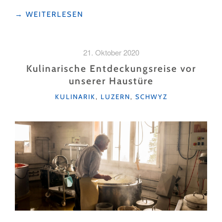
"ALLES
→
WEITERLESEN
KÄSE
ODER
WAS?"
21. Oktober 2020
Kulinarische Entdeckungsreise vor
unserer Haustüre
KATEGORIEN
KULINARIK
,
LUZERN
,
SCHWYZ