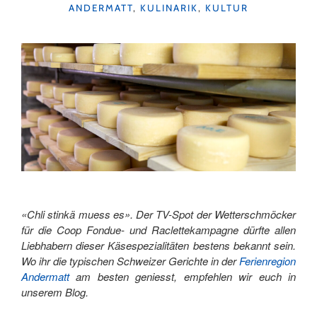
KATEGORIEN
ANDERMATT
,
KULINARIK
,
KULTUR
«JÖÖÖ»
–
EMSCHA
SCHAFMILCHGENUSS
IN
ENTLEBUCH"
«Chli stinkä muess es». Der TV-Spot der Wetterschmöcker
für die Coop Fondue- und Raclettekampagne dürfte allen
Liebhabern dieser Käsespezialitäten bestens bekannt sein.
Wo ihr die typischen Schweizer Gerichte in der
Ferienregion
Andermatt
am besten geniesst, empfehlen wir euch in
unserem Blog.