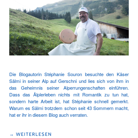
Die Blogautorin Stéphanie Souron besuchte den Käser
Sälmi in seiner Alp auf Gerschni und lies sich von ihm in
das Geheimnis seiner Alperrungenschaften einführen.
Dass das Älplerleben nichts mit Romantik zu tun hat,
sondern harte Arbeit ist, hat Stéphanie schnell gemerkt.
Warum es Sälmi trotzdem schon seit 43 Sommern macht,
hat er ihr in diesem Blog auch verraten.
«DAS
→
WEITERLESEN