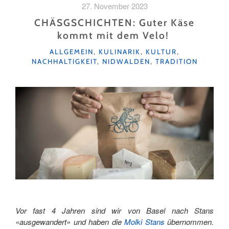
27. November 2023
CHÄSGSCHICHTEN: Guter Käse
kommt mit dem Velo!
KATEGORIEN
ALLGEMEIN
,
KULINARIK
,
KULTUR
,
NACHHALTIGKEIT
,
NIDWALDEN
,
TRADITION
Vor fast 4 Jahren sind wir von Basel nach Stans
«ausgewandert» und haben die
Molki Stans
übernommen.