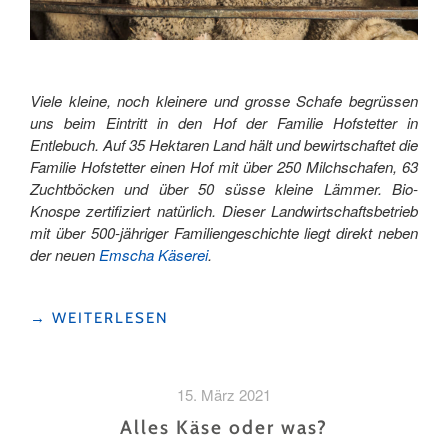
Viele kleine, noch kleinere und grosse Schafe begrüssen
uns beim Eintritt in den Hof der Familie Hofstetter in
Entlebuch. Auf 35 Hektaren Land hält und bewirtschaftet die
Familie Hofstetter einen Hof mit über 250 Milchschafen, 63
Zuchtböcken und über 50 süsse kleine Lämmer. Bio-
Knospe zertifiziert natürlich. Dieser Landwirtschaftsbetrieb
mit über 500-jähriger Familiengeschichte liegt direkt neben
der neuen
Emscha Käserei
.
"DICKE
→
WEITERLESEN
WOLLE,
NEUGIERIGE
AUGEN
15. März 2021
UND
GANZ
Alles Käse oder was?
VIEL