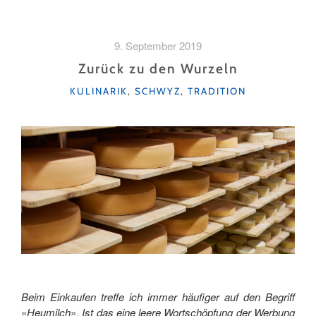
GOLD
VON
DER
9. September 2019
GERSCHNIALP»
Zurück zu den Wurzeln
KATEGORIEN
KULINARIK
,
SCHWYZ
,
TRADITION
Beim Einkaufen treffe ich immer häufiger auf den Begriff
«
Heumilch
»
. Ist das eine leere Wortschöpfung der Werbung