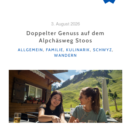
3. August 2026
Doppelter Genuss auf dem
Alpchäsweg Stoos
KATEGORIEN
ALLGEMEIN
,
FAMILIE
,
KULINARIK
,
SCHWYZ
,
WANDERN