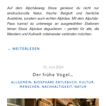
Auf dem Alpchäsweg Stoos geniesst du nicht nur
eindrucksvolle Natur, frische Bergluft und herrliche
Ausblicke, sondern auch echten Alpkäse. Mit dem Alpchäs-
Pass kannst du unterwegs an ausgewählten Stationen
feinen Stoos Alpkäse degustieren – perfekt für alle, die
Wandern und Kulinarik miteinander verbinden möchten.
"DOPPELTER
→
WEITERLESEN
GENUSS
AUF
DEM
12. Juni 2024
ALPCHÄSWEG
STOOS"
Der frühe Vogel…
KATEGORIEN
ALLGEMEIN
,
BIOSPHÄRE ENTLEBUCH
,
KULTUR
,
MENSCHEN
,
NACHHALTIGKEIT
,
NATUR