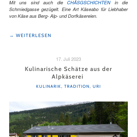
Mit uns sind auch die
CHÄSGSCHICHTEN
in die
Schmiedgasse gezügelt. Eine Art Käseabo für Liebhaber
von Käse aus Berg- Alp- und Dorfkäsereien.
"CHÄSGSCHICHTEN:
→
WEITERLESEN
GUTER
KÄSE
KOMMT
17. Juli 2023
MIT
DEM
Kulinarische Schätze aus der
VELO! "
Alpkäserei
KATEGORIEN
KULINARIK
,
TRADITION
,
URI