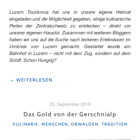
Luzern Tourismus hat uns in unsere eigene Heimat
eingeladen und die Möglichkeit gegeben, einige kulinarische
Perlen der Zentralschweiz zu entdecken – direkt vor
unserer eigenen Haustür. Zusammen mit weiteren Bloggern
haben wir uns auf die Suche nach leckeren Erlebnissen im
Umkreis von Luzern gemacht. Gestartet wurde am
Bahnhof in Luzern – nicht mit dem Zug, sondern auf dem
Schiff. Schon Hungrig?
"KULINARISCHE
→
WEITERLESEN
ENTDECKUNGSREISE
VOR
UNSERER
25. September 2019
HAUSTÜRE"
Das Gold von der Gerschnialp
KATEGORIEN
KULINARIK
,
MENSCHEN
,
OBWALDEN
,
TRADITION