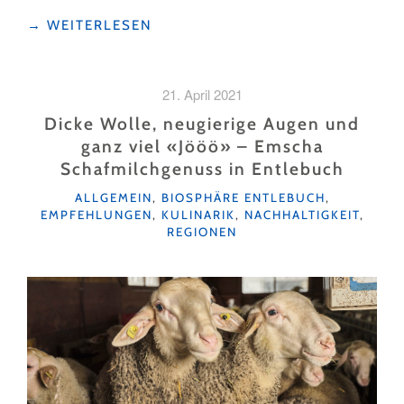
"ECHT
→
WEITERLESEN
ENTLEBUCH
MOZZARELLA"
21. April 2021
Dicke Wolle, neugierige Augen und
ganz viel «Jööö» – Emscha
Schafmilchgenuss in Entlebuch
KATEGORIEN
ALLGEMEIN
,
BIOSPHÄRE ENTLEBUCH
,
EMPFEHLUNGEN
,
KULINARIK
,
NACHHALTIGKEIT
,
REGIONEN