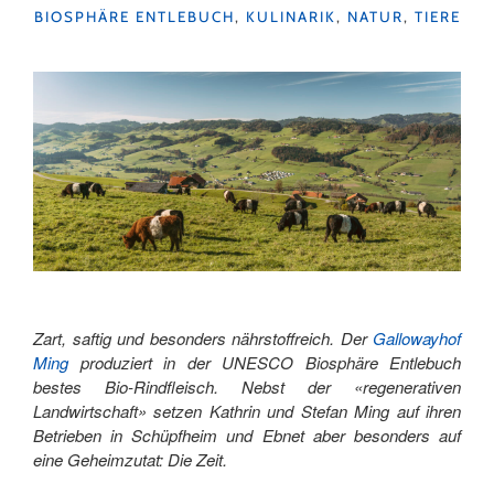
KATEGORIEN
BIOSPHÄRE ENTLEBUCH
,
KULINARIK
,
NATUR
,
TIERE
FLÜHLI"
Zart, saftig und besonders nährstoffreich. Der
Gallowayhof
Ming
produziert in der UNESCO Biosphäre Entlebuch
bestes Bio-Rindfleisch. Nebst der «regenerativen
Landwirtschaft» setzen Kathrin und Stefan Ming auf ihren
Betrieben in Schüpfheim und Ebnet aber besonders auf
eine Geheimzutat: Die Zeit.