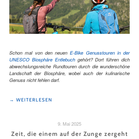
Schon mal von den neuen
E-Bike Genusstouren in der
UNESCO Biosphäre Entlebuch
gehört? Dort führen dich
abwechslungsreiche Rundtouren durch die wunderschöne
Landschaft der Biosphäre, wobei auch der kulinarische
Genuss nicht fehlen darf.
"E-
→
WEITERLESEN
BIKE
&
GOLF
9. Mai 2025
GENUSSTOUR
IN
Zeit, die einem auf der Zunge zergeht
SÖRENBERG-