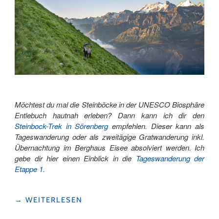
Möchtest du mal die Steinböcke in der UNESCO Biosphäre
Entlebuch hautnah erleben? Dann kann ich dir den
Steinbock-Trek in Sörenberg
empfehlen. Dieser kann als
Tageswanderung oder als zweitägige Gratwanderung inkl.
Übernachtung im Berghaus Eisee absolviert werden. Ich
gebe dir hier einen Einblick in die
Tageswanderung der
Etappe 1.
"AUF
→
WEITERLESEN
DEN