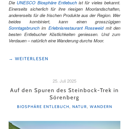
Die
UNESCO Biosphäre Entlebuch
ist für vieles bekannt.
Einerseits sicherlich für ihre riesigen Moorlandschaften,
andererseits für die frischen Produkte aus der Region. Wer
beides kombiniert, kann einen grosszügigen
Sonntagsbrunch
im
Erlebnisrestaurant Rossweid
mit den
besten Entlebucher Köstlichkeiten geniessen. Und zum
Verdauen – natürlich eine Wanderung durchs Moor.
"ROLLEND
→
WEITERLESEN
DURCHS
MOOR"
25. Juli 2025
Auf den Spuren des Steinbock-Trek in
Sörenberg
KATEGORIEN
BIOSPHÄRE ENTLEBUCH
,
NATUR
,
WANDERN