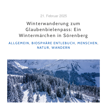
–
OHNE
SCHRATTE,
21. Februar 2025
DAFÜR
MIT
Winterwanderung zum
VIEL
Glaubenbielenpass: Ein
GENUSS"
Wintermärchen in Sörenberg
KATEGORIEN
ALLGEMEIN
,
BIOSPHÄRE ENTLEBUCH
,
MENSCHEN
,
NATUR
,
WANDERN