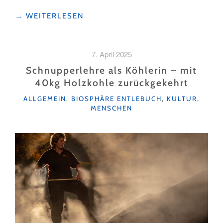
"ZEIT,
→
WEITERLESEN
DIE
EINEM
AUF
7. April 2025
DER
ZUNGE
Schnupperlehre als Köhlerin – mit
ZERGEHT"
40kg Holzkohle zurückgekehrt
KATEGORIEN
ALLGEMEIN
,
BIOSPHÄRE ENTLEBUCH
,
KULTUR
,
MENSCHEN