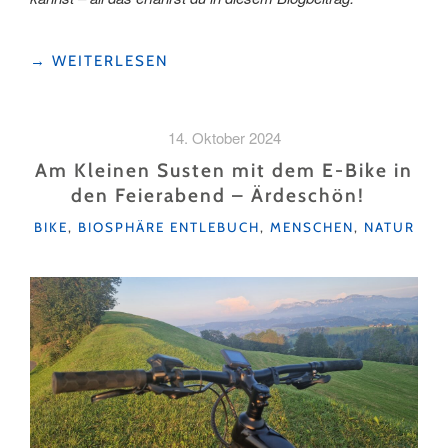
"LATERNEN-
→
WEITERLESEN
UND
ADVENTSWEGE
IN
14. Oktober 2024
DER
UNESCO
Am Kleinen Susten mit dem E-Bike in
BIOSPHÄRE
den Feierabend – Ärdeschön!
ENTLEBUCH:
KATEGORIEN
LICHTBLICKE
BIKE
,
BIOSPHÄRE ENTLEBUCH
,
MENSCHEN
,
NATUR
IN
DER
DUNKLEN
JAHRESZEIT "