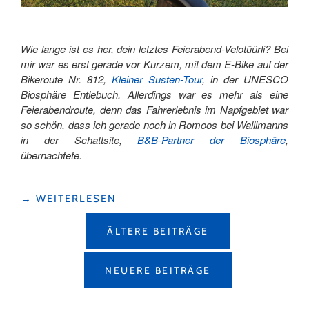
Wie lange ist es her, dein letztes Feierabend-Velotüürli? Bei
mir war es erst gerade vor Kurzem, mit dem E-Bike auf der
Bikeroute Nr. 812,
Kleiner Susten-Tour
, in der UNESCO
Biosphäre Entlebuch. Allerdings war es mehr als eine
Feierabendroute, denn das Fahrerlebnis im Napfgebiet war
so schön, dass ich gerade noch in Romoos bei Wallimanns
in der Schattsite,
B&B-Partner der Biosphäre
,
übernachtete.
"AM
→
WEITERLESEN
KLEINEN
BEITRAGSNAVIGATION
SUSTEN
ÄLTERE BEITRÄGE
MIT
DEM
E-
NEUERE BEITRÄGE
BIKE
IN