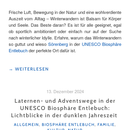
Frische Luft, Bewegung in der Natur und eine wohlverdiente
Auszeit vom Alltag – Winterwandern ist Balsam für Körper
und Seele. Das Beste daran? Es ist für alle geeignet, egal
ob sportlich ambitioniert oder einfach nur auf der Suche
nach winterlicher Idylle. Erfahre, warum das Winterwandern
so guttut und wieso
Sörenberg
in der
UNESCO Biosphäre
Entlebuch
der perfekte Ort dafür ist.
"WINTERWANDERUNG
→
WEITERLESEN
ZUM
GLAUBENBIELENPASS:
EIN
13. Dezember 2024
WINTERMÄRCHEN
IN
Laternen- und Adventswege in der
SÖRENBERG"
UNESCO Biosphäre Entlebuch:
Lichtblicke in der dunklen Jahreszeit
KATEGORIEN
ALLGEMEIN
,
BIOSPHÄRE ENTLEBUCH
,
FAMILIE
,
KULTUR
,
NATUR