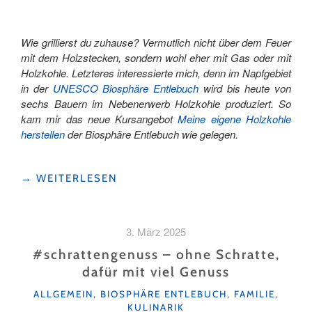
Wie grillierst du zuhause? Vermutlich nicht über dem Feuer
mit dem Holzstecken, sondern wohl eher mit Gas oder mit
Holzkohle. Letzteres interessierte mich, denn im Napfgebiet
in der
UNESCO Biosphäre Entlebuch
wird bis heute von
sechs Bauern im Nebenerwerb Holzkohle produziert. So
kam mir das neue Kursangebot
Meine eigene Holzkohle
herstellen
der Biosphäre Entlebuch wie gelegen.
"SCHNUPPERLEHRE
→
WEITERLESEN
ALS
KÖHLERIN
–
3. März 2025
MIT
40KG
#schrattengenuss – ohne Schratte,
HOLZKOHLE
dafür mit viel Genuss
ZURÜCKGEKEHRT"
KATEGORIEN
ALLGEMEIN
,
BIOSPHÄRE ENTLEBUCH
,
FAMILIE
,
KULINARIK