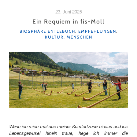
SPUREN
DES
23. Juni 2025
STEINBOCK-
TREK
Ein Requiem in fis-Moll
IN
KATEGORIEN
BIOSPHÄRE ENTLEBUCH
,
EMPFEHLUNGEN
,
SÖRENBERG"
KULTUR
,
MENSCHEN
Wenn ich mich mal aus meiner Komfortzone hinaus und ins
Lebensgewusel hinein traue, hege ich immer die