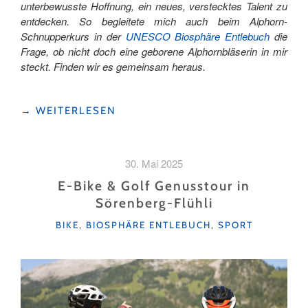
unterbewusste Hoffnung, ein neues, verstecktes Talent zu
entdecken. So begleitete mich auch beim Alphorn-
Schnupperkurs in der
UNESCO Biosphäre Entlebuch
die
Frage, ob nicht doch eine geborene Alphornbläserin in mir
steckt. Finden wir es gemeinsam heraus.
"EIN
→
WEITERLESEN
REQUIEM
IN
FIS-
30. Mai 2025
MOLL"
E-Bike & Golf Genusstour in
Sörenberg-Flühli
KATEGORIEN
BIKE
,
BIOSPHÄRE ENTLEBUCH
,
SPORT