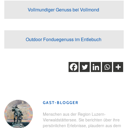
Vollmundiger Genuss bei Vollmond
Outdoor Fonduegenuss im Entlebuch
Schlagwörter:
Brienzer Rothorn
,
UNESCO Biosphäre
Entlebuch
,
Winterwandern
,
Winterwanderung
GAST-BLOGGER
Menschen aus der Region Luzern-
Vierwaldstättersee. Sie berichten über ihre
persönlichen Erlebnisse, plaudern aus dem