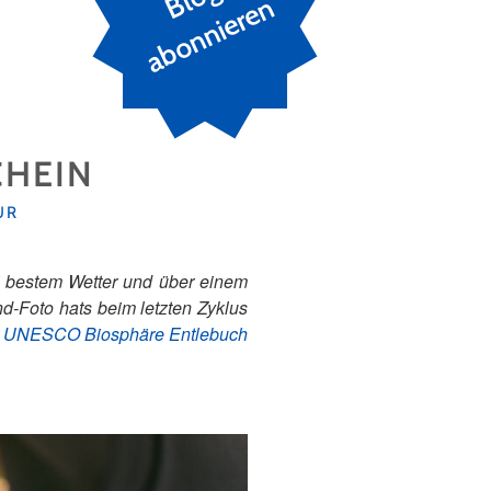
n
CHEIN
UR
i bestem Wetter und über einem
d-Foto hats beim letzten Zyklus
r
UNESCO Biosphäre Entlebuch