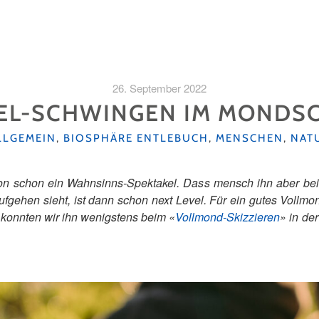
26. September 2022
EL-SCHWINGEN IM MONDS
ATEGORIEN
LLGEMEIN
,
BIOSPHÄRE ENTLEBUCH
,
MENSCHEN
,
NAT
ition schon ein Wahnsinns-Spektakel. Dass mensch ihn aber be
gehen sieht, ist dann schon next Level. Für ein gutes Vollmon
k konnten wir ihn wenigstens beim
«
Vollmond-Skizzieren
»
in de