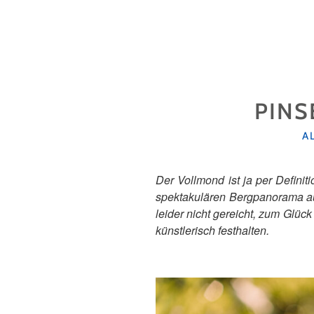
PINS
K
A
Der Vollmond ist ja per Defin
spektakulären Bergpanorama auf
leider nicht gereicht, zum Glüc
künstlerisch festhalten.