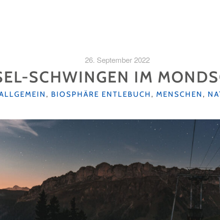
26. September 2022
SEL-SCHWINGEN IM MONDS
KATEGORIEN
ALLGEMEIN
,
BIOSPHÄRE ENTLEBUCH
,
MENSCHEN
,
NA