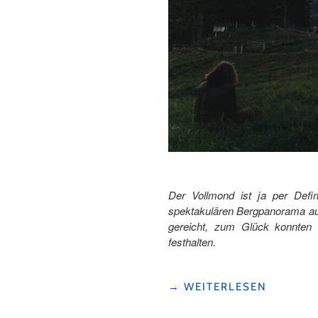
Der Vollmond ist ja per Def
spektakulären Bergpanorama aufg
gereicht, zum Glück konnten
festhalten.
"PINSEL-
→
WEITERLESEN
SCHWINGEN
IM