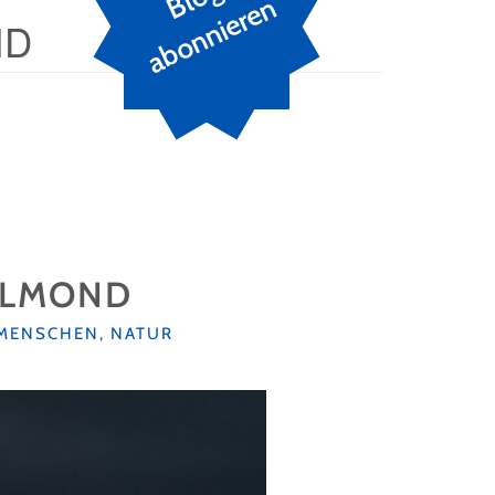
n
ND
OLLMOND
MENSCHEN
,
NATUR