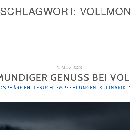
SCHLAGWORT:
VOLLMO
1. März 2023
MUNDIGER GENUSS BEI V
IOSPHÄRE ENTLEBUCH
,
EMPFEHLUNGEN
,
KULINARIK
,