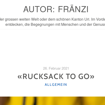
AUTOR:
FRÄNZI
in der grossen weiten Welt oder dem schönen Kanton Uri. Im Vo
entdecken, die Begegnungen mit Menschen und der Genuss
26. Februar 2021
«RUCKSACK TO GO»
KATEGORIEN
ALLGEMEIN