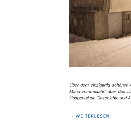
Über dem einzigartig schönen 
Maria Himmelfahrt über das Do
Hospental die Geschichte und A
"AUF
→
WEITERLESEN
DER
TURMWÄCHTER-