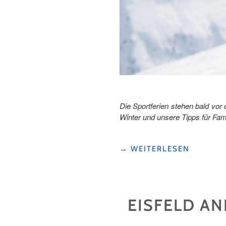
Die Sportferien stehen bald vo
Winter und unsere Tipps für Fami
"TOP
→
WEITERLESEN
11
WINTERERLEBNISSE
FÜR
FAMILIEN
EISFELD A
IN
DER
FERIENREGION