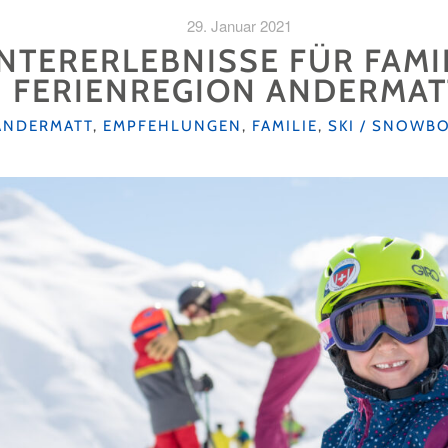
29. Januar 2021
INTERERLEBNISSE FÜR FAMI
FERIENREGION ANDERMAT
KATEGORIEN
ANDERMATT
,
EMPFEHLUNGEN
,
FAMILIE
,
SKI / SNOWB