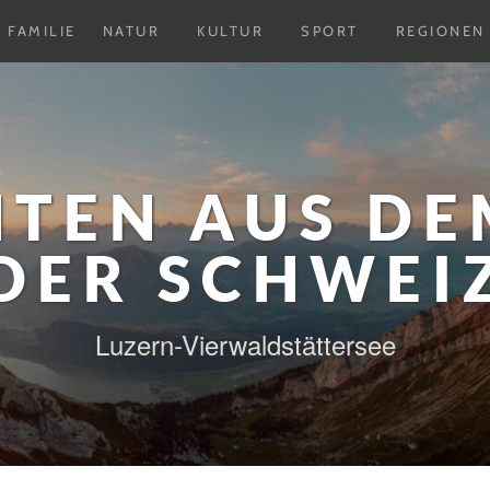
Untermenu
Untermenu
Untermenu
FAMILIE
NATUR
KULTUR
SPORT
REGIONEN
ausklappen
ausklappen
ausklappen
HTEN AUS DE
DER SCHWEI
Luzern-Vierwaldstättersee