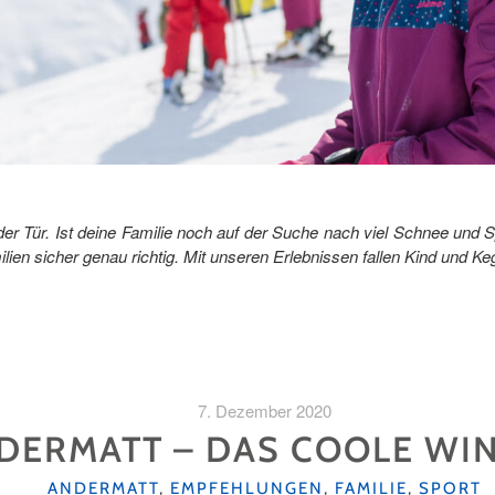
r der Tür. Ist deine Familie noch auf der Suche nach viel Schnee u
lien sicher genau richtig. Mit unseren Erlebnissen fallen Kind und Ke
7. Dezember 2020
NDERMATT – DAS COOLE WI
KATEGORIEN
ANDERMATT
,
EMPFEHLUNGEN
,
FAMILIE
,
SPORT