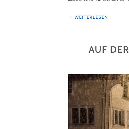
"«RUCKSACK
→
WEITERLESEN
TO
GO»"
AUF DE