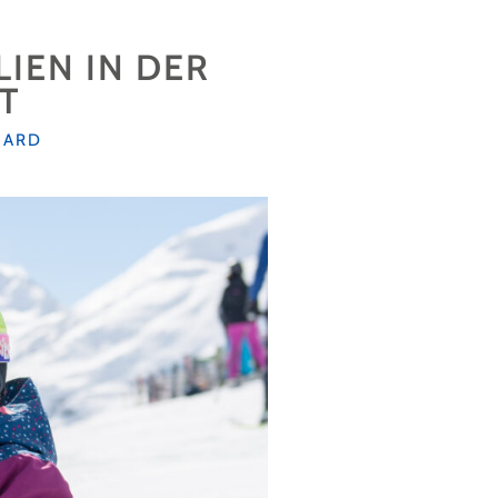
LIEN IN DER
T
OARD