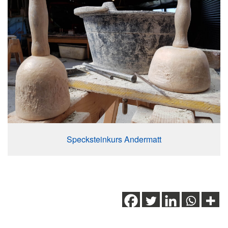
Specksteinkurs Andermatt
Schlagwörter:
Andermatt
,
Führung
,
Hospental