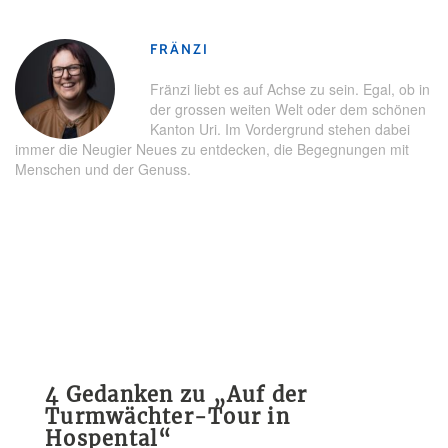
FRÄNZI
Fränzi liebt es auf Achse zu sein. Egal, ob in
der grossen weiten Welt oder dem schönen
Kanton Uri. Im Vordergrund stehen dabei
immer die Neugier Neues zu entdecken, die Begegnungen mit
Menschen und der Genuss.
4 Gedanken zu „
Auf der
Turmwächter-Tour in
Hospental
“