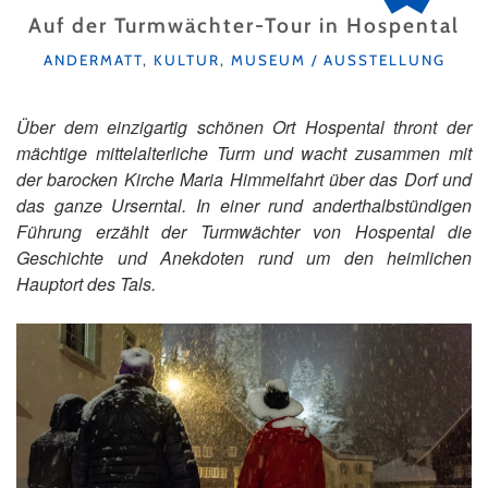
Auf der Turmwächter-Tour in Hospental
KATEGORIEN
ANDERMATT
,
KULTUR
,
MUSEUM / AUSSTELLUNG
Über dem einzigartig schönen Ort Hospental thront der
mächtige mittelalterliche Turm und wacht zusammen mit
der barocken Kirche Maria Himmelfahrt über das Dorf und
das ganze Urserntal. In einer rund anderthalbstündigen
Führung erzählt der Turmwächter von Hospental die
Geschichte und Anekdoten rund um den heimlichen
Hauptort des Tals.