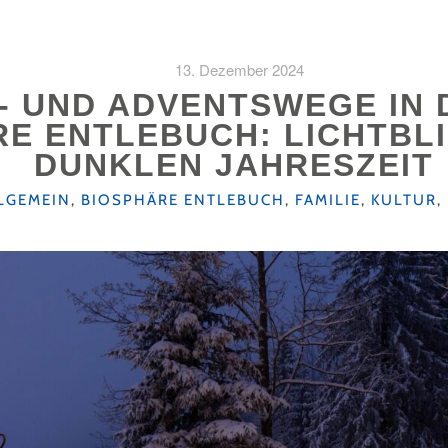
13. Dezember 2024
- UND ADVENTSWEGE IN 
E ENTLEBUCH: LICHTBLI
DUNKLEN JAHRESZEIT
TEGORIEN
LGEMEIN
,
BIOSPHÄRE ENTLEBUCH
,
FAMILIE
,
KULTUR
,