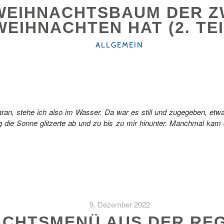
WEIHNACHTSBAUM DER Z
WEIHNACHTEN HAT (2. TE
KATEGORIEN
ALLGEMEIN
daran, stehe ich also im Wasser. Da war es still und zugegeben, etw
g die Sonne glitzerte ab und zu bis zu mir hinunter. Manchmal kam
9. Dezember 2022
ACHTSMENÜ AUS DER REG