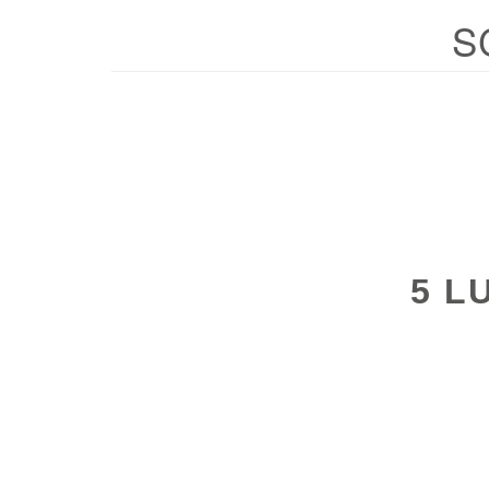
S
5 L