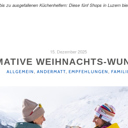
s zu ausgefallenen Küchenhelfern: Diese fünf Shops in Luzern biet
15. Dezember 2025
IMATIVE WEIHNACHTS-WU
"
KATEGORIEN
ALLGEMEIN
,
ANDERMATT
,
EMPFEHLUNGEN
,
FAMILI