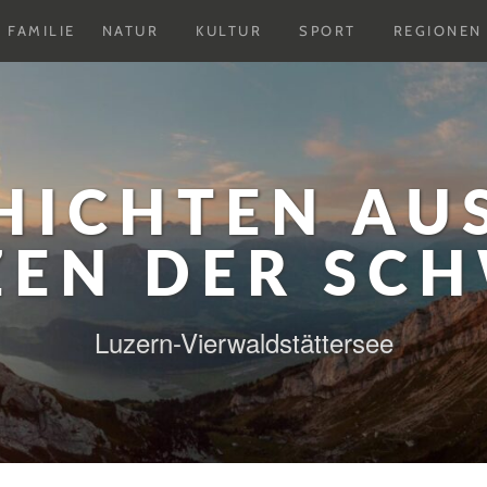
Untermenu
Untermenu
Untermenu
FAMILIE
NATUR
KULTUR
SPORT
REGIONEN
ausklappen
ausklappen
ausklappen
HICHTEN AU
ZEN DER SCH
Luzern-Vierwaldstättersee