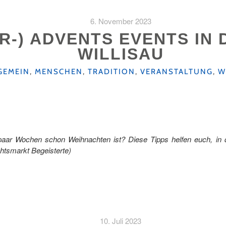
6. November 2023
OR-) ADVENTS EVENTS IN
WILLISAU
EGORIEN
GEMEIN
,
MENSCHEN
,
TRADITION
,
VERANSTALTUNG
,
W
 paar Wochen schon Weihnachten ist? Diese Tipps helfen euch, in
htsmarkt Begeisterte)
10. Juli 2023