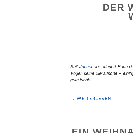
DER 
IN
DER
REGION
WILLISAU"
Seit
Januar
, Ihr erinnert Euch 
Vögel, keine Geräusche – einzi
gute Nacht.
"DER
→
WEITERLESEN
WEIHNACHTSBAUM
DER
ZWEIMAL
WEIHNACHTEN
EIN WEIHN
HAT