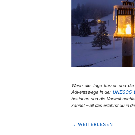
Wenn die Tage kürzer und die
Adventswege in der
UNESCO Bi
besinnen und die Vorweihnachts
kannst – all das erfährst du in d
"LATERNEN-
→
WEITERLESEN
UND