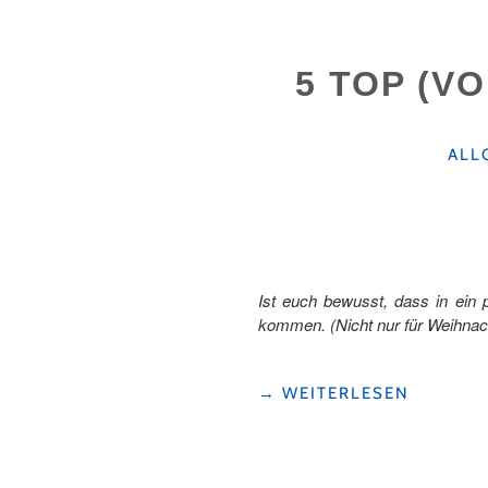
ADVENTSWEGE
IN
DER
5 TOP (V
UNESCO
BIOSPHÄRE
ENTLEBUCH:
LICHTBLICKE
KAT
ALL
IN
DER
DUNKLEN
JAHRESZEIT "
Ist euch bewusst, dass in ein
kommen. (Nicht nur für Weihnac
"5
→
WEITERLESEN
TOP
(VOR-)
ADVENTS
EVENTS