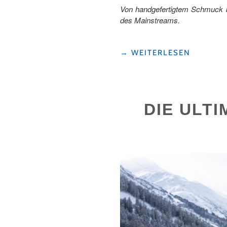
Von handgefertigtem Schmuck bi
des Mainstreams.
"5
→
WEITERLESEN
LUZERNER
SHOPS
FÜR
KREATIVE
DIE ULT
WEIHNACHTSGESCHENKE