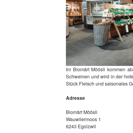
Im Biomärt Möösli kommen abe
Schweinen und wird in der hofei
Stück Fleisch und saisonales Ge
Adresse
Biomärt Möösli
Wauwilermoos 1
6243 Egolzwil