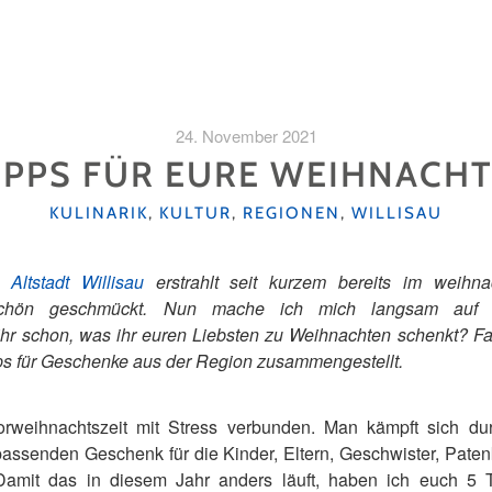
24. November 2021
TIPPS FÜR EURE WEIHNACH
KATEGORIEN
KULINARIK
,
KULTUR
,
REGIONEN
,
WILLISAU
ie
Altstadt Willisau
erstrahlt seit kurzem bereits im weihnac
schön geschmückt. Nun mache ich mich langsam auf
r schon, was ihr euren Liebsten zu Weihnachten schenkt? Falls
pps für Geschenke aus der Region zusammengestellt.
orweihnachtszeit mit Stress verbunden. Man kämpft sich dur
senden Geschenk für die Kinder, Eltern, Geschwister, Patenki
 Damit das in diesem Jahr anders läuft, haben ich euch 5 