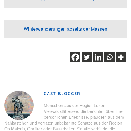
Winterwanderungen abseits der Massen
Schlagwörter:
Adventszeit
,
Weihnachten
,
Weihnachtsbeleuchtung
,
Weihnachtsmarkt
,
Willisau
GAST-BLOGGER
Menschen aus der Region Luzern-
Vierwaldstättersee. Sie berichten über ihre
persönlichen Erlebnisse, plaudern aus dem
Nähkästchen und verraten unbekannte Schätze aus der Region.
Ob Malerin, Grafiker oder Bauarbeiter. Sie alle verbindet die