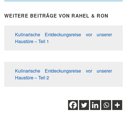
WEITERE BEITRÄGE VON RAHEL & RON
Kulinarische Entdeckungsreise vor unserer
Haustüre – Teil 1
Kulinarische Entdeckungsreise vor unserer
Haustüre – Teil 2
Schlagwörter:
Biosphäre Entlebuch
,
Emscha
,
Käserei
,
Milch
,
Schafe
,
Schafmilch