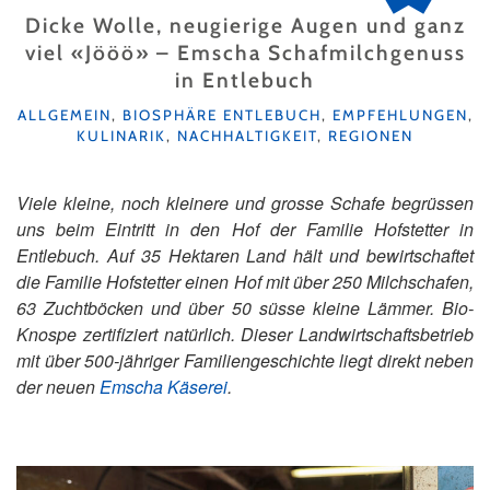
Dicke Wolle, neugierige Augen und ganz
viel «Jööö» – Emscha Schafmilchgenuss
in Entlebuch
KATEGORIEN
ALLGEMEIN
,
BIOSPHÄRE ENTLEBUCH
,
EMPFEHLUNGEN
,
KULINARIK
,
NACHHALTIGKEIT
,
REGIONEN
Viele kleine, noch kleinere und grosse Schafe begrüssen
uns beim Eintritt in den Hof der Familie Hofstetter in
Entlebuch. Auf 35 Hektaren Land hält und bewirtschaftet
die Familie Hofstetter einen Hof mit über 250 Milchschafen,
63 Zuchtböcken und über 50 süsse kleine Lämmer. Bio-
Knospe zertifiziert natürlich. Dieser Landwirtschaftsbetrieb
mit über 500-jähriger Familiengeschichte liegt direkt neben
der neuen
Emscha Käserei
.