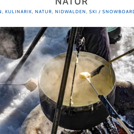
NATUR
N
,
KULINARIK
,
NATUR
,
NIDWALDEN
,
SKI / SNOWBOAR