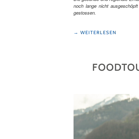
noch lange nicht ausgeschöpft
gestossen.
"KOCHEN
→
WEITERLESEN
IM
KLOSTER "
FOODTOU