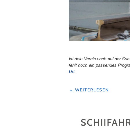
Ist dein Verein noch auf der Suc
fehlt noch ein passendes Progra
Uri
.
"TOP
→
WEITERLESEN
5
FIRMEN-
ODER
VEREINSAUSFLÜGE
SCHIIFAH
IN
URI"