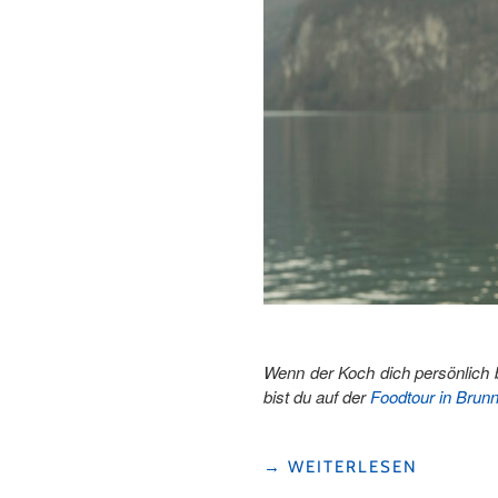
Wenn der Koch dich persönlich 
bist du auf der
Foodtour in Brun
"FOODTOUR
→
WEITERLESEN
IN