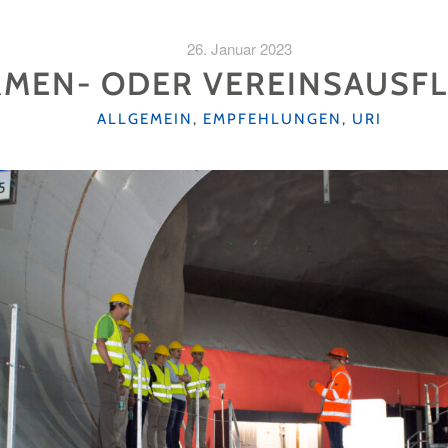
26. Januar 2023
IRMEN- ODER VEREINSAUSFL
KATEGORIEN
ALLGEMEIN
,
EMPFEHLUNGEN
,
URI