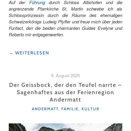
Auf der
Führung
durch Schloss Altishofen und die
angrenzende Pfarrkirche St. Martin schwebe ich als
Schlossprinzessin durch die Räume des ehemaligen
Schweizerkönigs Ludwig Pfyffer und freue mich über jeden
Funfact, den die beiden charmanten Guides Evelyne und
Roberto mir entgegenwerfen.
"HOMESTORY
→
WEITERLESEN
BEIM
SCHWEIZERKÖNIG"
6. August 2025
Der Geissbock, der den Teufel narrte –
Sagenhaftes aus der Ferienregion
Andermatt
KATEGORIEN
ANDERMATT
,
FAMILIE
,
KULTUR