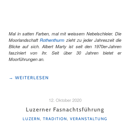
GEISSEL
–
EIN
BESUCH
IN
DER
Mal in satten Farben, mal mit weissem Nebelschleier. Die
SEILEREI
Moorlandschaft
Rothenthurm
zieht zu jeder Jahreszeit die
HERZOG"
Blicke auf sich. Albert Marty ist seit den 1970er-Jahren
fasziniert von ihr. Seit über 30 Jahren bietet er
Moorführungen an.
"HOCHMOOR
→
WEITERLESEN
ROTHENTHURM:
EINE
LEISE
12. Oktober 2020
RARITÄT"
Luzerner Fasnachtsführung
KATEGORIEN
LUZERN
,
TRADITION
,
VERANSTALTUNG