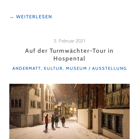
"«FRAUEN,
→
WEITERLESEN
DIE
LUZERN
BEWEGTEN»
3. Februar 2021
–
DIESE
Auf der Turmwächter-Tour in
STADTFÜHRUNG
Hospental
GEHT
KATEGORIEN
PIONIERINNEN
ANDERMATT
,
KULTUR
,
MUSEUM / AUSSTELLUNG
AUF
DEN
GRUND"