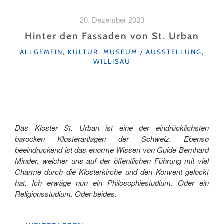
DER
DEN
20. Dezember 2023
TEUFEL
NARRTE
Hinter den Fassaden von St. Urban
–
KATEGORIEN
ALLGEMEIN
,
KULTUR
,
MUSEUM / AUSSTELLUNG
,
SAGENHAFTES
WILLISAU
AUS
DER
FERIENREGION
ANDERMATT"
Das Kloster St. Urban ist eine der eindrücklichsten
barocken Klosteranlagen der Schweiz. Ebenso
beeindruckend ist das enorme Wissen von Guide Bernhard
Minder, welcher uns auf der öffentlichen Führung mit viel
Charme durch die Klosterkirche und den Konvent gelockt
hat. Ich erwäge nun ein Philosophiestudium. Oder ein
Religionsstudium. Oder beides.