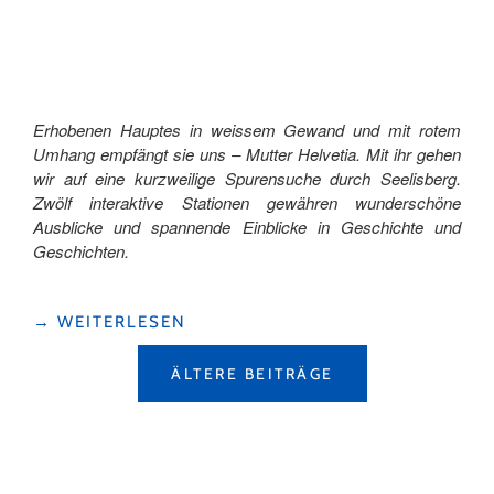
Erhobenen Hauptes in weissem Gewand und mit rotem
Umhang empfängt sie uns – Mutter Helvetia. Mit ihr gehen
wir auf eine kurzweilige Spurensuche durch Seelisberg.
Zwölf interaktive Stationen gewähren wunderschöne
Ausblicke und spannende Einblicke in Geschichte und
Geschichten.
"MIT
→
WEITERLESEN
MUTTER
BEITRAGSNAVIGATION
HELVETIA
ÄLTERE BEITRÄGE
DURCH
SEELISBERG
SCHLENDERN"