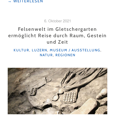
"HINTER
→
WEITERLESEN
DEN
FASSADEN
VON
6. Oktober 2021
ST.
URBAN"
Felsenwelt im Gletschergarten
ermöglicht Reise durch Raum, Gestein
und Zeit
KATEGORIEN
KULTUR
,
LUZERN
,
MUSEUM / AUSSTELLUNG
,
NATUR
,
REGIONEN