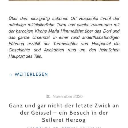
Über dem einzigartig schönen Ort Hospental thront der
mächtige mittelalterliche Turm und wacht zusammen mit
der barocken Kirche Maria Himmelfahrt über das Dorf und
das ganze Urserntal. In einer rund anderthalbstündigen
Führung erzählt der Turmwächter von Hospental die
Geschichte und Anekdoten rund um den heimlichen
Hauptort des Tals.
"AUF
→
WEITERLESEN
DER
TURMWÄCHTER-
TOUR
30. November 2020
IN
HOSPENTAL"
Ganz und gar nicht der letzte Zwick an
der Geissel – ein Besuch in der
Seilerei Herzog