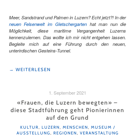
Meer, Sandstrand und Palmen in Luzern? Echt jetzt?! In der
neuen Felsenwelt im Gletschergarten
hat man nun die
Möglichkeit, diese maritime Vergangenheit Luzerns
kennenzulernen. Das wollte ich mir nicht entgehen lassen.
Begleite mich auf eine Führung durch den neuen,
unterirdischen Gesteins-Tunnel.
"FELSENWELT
→
WEITERLESEN
IM
GLETSCHERGARTEN
ERMÖGLICHT
1. September 2021
REISE
DURCH
«Frauen, die Luzern bewegten» –
RAUM,
diese Stadtführung geht Pionierinnen
GESTEIN
auf den Grund
UND
ZEIT"
KATEGORIEN
KULTUR
,
LUZERN
,
MENSCHEN
,
MUSEUM /
AUSSTELLUNG
,
REGIONEN
,
VERANSTALTUNG