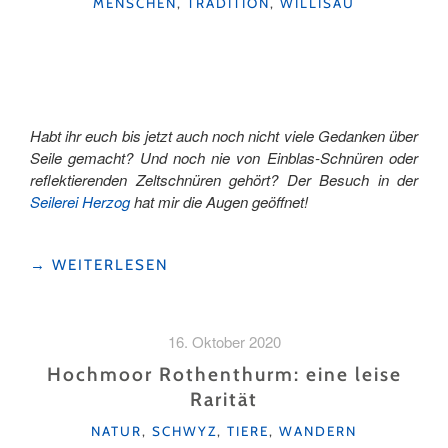
KATEGORIEN
MENSCHEN
,
TRADITION
,
WILLISAU
Habt ihr euch bis jetzt auch noch nicht viele Gedanken über
Seile gemacht? Und noch nie von Einblas-Schnüren oder
reflektierenden Zeltschnüren gehört? Der Besuch in der
Seilerei Herzog
hat mir die Augen geöffnet!
"GANZ
→
WEITERLESEN
UND
GAR
NICHT
16. Oktober 2020
DER
LETZTE
Hochmoor Rothenthurm: eine leise
ZWICK
Rarität
AN
KATEGORIEN
DER
NATUR
,
SCHWYZ
,
TIERE
,
WANDERN