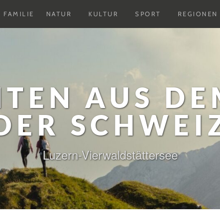
Untermenu
Untermenu
Untermenu
FAMILIE
NATUR
KULTUR
SPORT
REGIONEN
ausklappen
ausklappen
ausklappen
HTEN AUS DE
DER SCHWEI
Luzern-Vierwaldstättersee