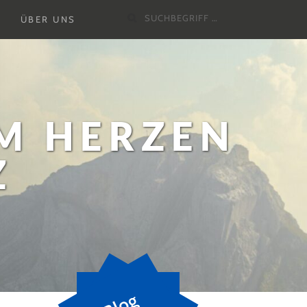
Suchen
Untermenu
ÜBER UNS
nach:
ausklappen
M HERZEN
Z
B
l
o
g
a
b
o
n
n
i
e
r
e