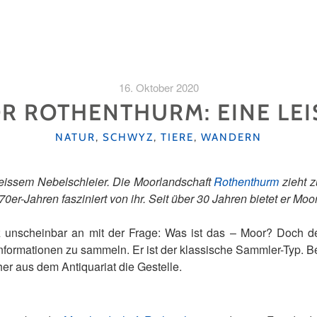
16. Oktober 2020
 ROTHENTHURM: EINE LEIS
KATEGORIEN
NATUR
,
SCHWYZ
,
TIERE
,
WANDERN
weissem Nebelschleier. Die Moorlandschaft
Rothenthurm
zieht z
1970er-Jahren fasziniert von ihr. Seit über 30 Jahren bietet er Mo
anz unscheinbar an mit der Frage: Was ist das – Moor? Doch 
 Informationen zu sammeln. Er ist der klassische Sammler-Typ. Be
her aus dem Antiquariat die Gestelle.