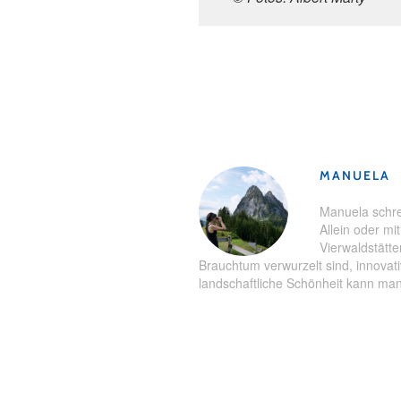
Schlagwörter:
Führung
,
Moor
,
M
MANUELA
Manuela schre
Allein oder m
Vierwaldstätte
Brauchtum verwurzelt sind, innovati
landschaftliche Schönheit kann man 