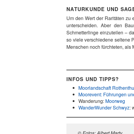
NATURKUNDE UND SAG
Um den Wert der Raritäten zu e
unterscheiden. Aber den Bau
Schmetterlinge einzuteilen – da
so viele verschiedene seltene 
Menschen noch fürchteten, als 
INFOS UND TIPPS?
Moorlandschaft Rothenth
Moorevent: Führungen u
Wanderung:
Moorweg
WanderWunder Schwyz
:
© Fotos: Albert Marty