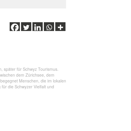
n, später für Schwyz Tourismus.
 zwischen dem Zürichsee, dem
e begegnet Menschen, die im lokalen
für die Schwyzer Vielfalt und