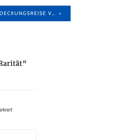
KULINARISCHE ENTDECKUNGSREISE VOR UNSERER HAUSTÜRE
Rarität
“
rkiert