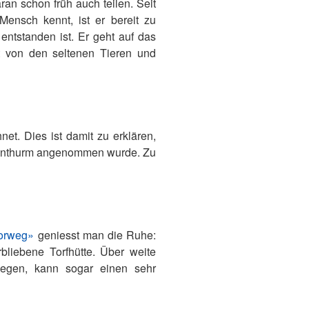
an schon früh auch teilen. Seit
ensch kennt, ist er bereit zu
ntstanden ist. Er geht auf das
lt von den seltenen Tieren und
t. Dies ist damit zu erklären,
thenthurm angenommen wurde. Zu
orweg»
geniesst man die Ruhe:
liebene Torfhütte. Über weite
egen, kann sogar einen sehr