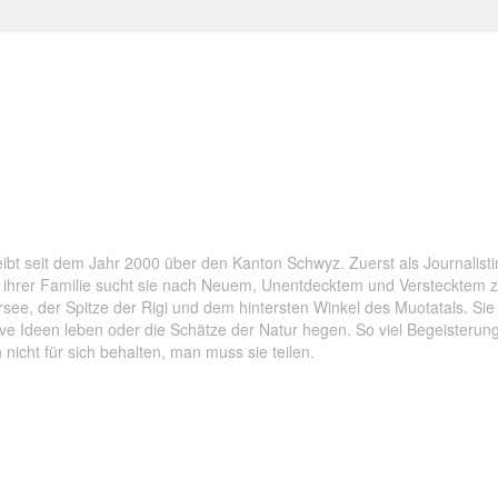
oorlandschaft
,
Rothenthurm
,
Schwyz
,
wandern
,
Wanderung
ibt seit dem Jahr 2000 über den Kanton Schwyz. Zuerst als Journalisti
it ihrer Familie sucht sie nach Neuem, Unentdecktem und Verstecktem
rsee, der Spitze der Rigi und dem hintersten Winkel des Muotatals. Si
ve Ideen leben oder die Schätze der Natur hegen. So viel Begeisterung 
nicht für sich behalten, man muss sie teilen.