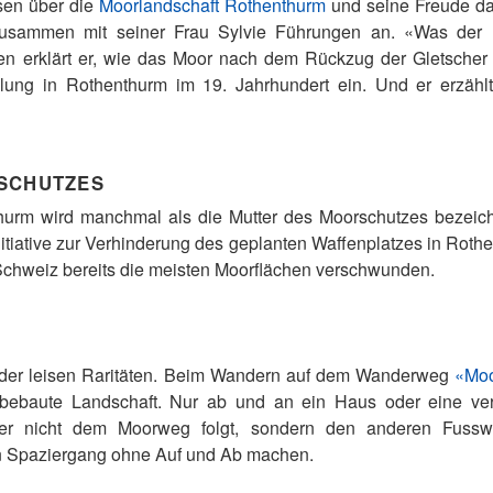
sen über die
Moorlandschaft Rothenthurm
und seine Freude dar
zusammen mit seiner Frau Sylvie Führungen an. «Was der M
en erklärt er, wie das Moor nach dem Rückzug der Gletscher e
llung in Rothenthurm im 19. Jahrhundert ein. Und er erzäh
SCHUTZES
hurm wird manchmal als die Mutter des Moorschutzes bezeichne
nitiative zur Verhinderung des geplanten Waffenplatzes in Ro
Schweiz bereits die meisten Moorflächen verschwunden.
t der leisen Raritäten. Beim Wandern auf dem Wanderweg
«Mo
ebaute Landschaft. Nur ab und an ein Haus oder eine verb
Wer nicht dem Moorweg folgt, sondern den anderen Fussw
n Spaziergang ohne Auf und Ab machen.