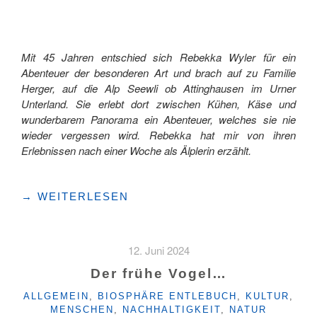
Mit 45 Jahren entschied sich Rebekka Wyler für ein
Abenteuer der besonderen Art und brach auf zu Familie
Herger, auf die Alp Seewli ob Attinghausen im Urner
Unterland. Sie erlebt dort zwischen Kühen, Käse und
wunderbarem Panorama ein Abenteuer, welches sie nie
wieder vergessen wird. Rebekka hat mir von ihren
Erlebnissen nach einer Woche als Älplerin erzählt.
"EINEN
→
WEITERLESEN
TAG
IN
DEN
12. Juni 2024
URNER
ALPEN
Der frühe Vogel…
–
KATEGORIEN
ALLGEMEIN
,
BIOSPHÄRE ENTLEBUCH
,
KULTUR
,
ZU
MENSCHEN
,
NACHHALTIGKEIT
,
NATUR
BESUCH