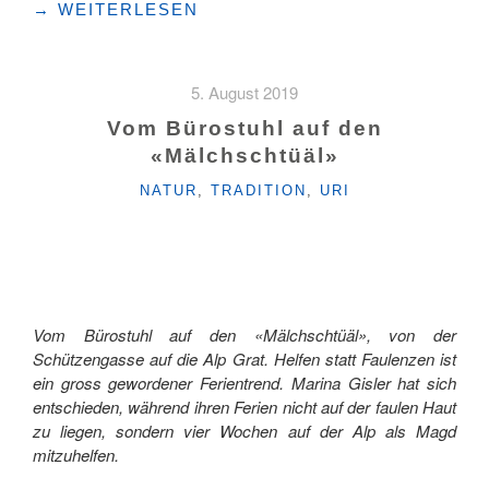
"SOMMER
→
WEITERLESEN
AUF
DER
ALP
5. August 2019
OBERFELD"
Vom Bürostuhl auf den
«Mälchschtüäl»
KATEGORIEN
NATUR
,
TRADITION
,
URI
Vom Bürostuhl auf den «Mälchschtüäl», von der
Schützengasse auf die Alp Grat. Helfen statt Faulenzen ist
ein gross gewordener Ferientrend. Marina Gisler hat sich
entschieden, während ihren Ferien nicht auf der faulen Haut
zu liegen, sondern vier Wochen auf der Alp als Magd
mitzuhelfen.