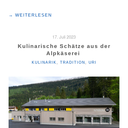
"ERSTKLASSIGE
→
WEITERLESEN
ALPKÄSEHERSTELLUNG
–
WIE
17. Juli 2023
GELINGT
SIE? "
Kulinarische Schätze aus der
Alpkäserei
KATEGORIEN
KULINARIK
,
TRADITION
,
URI