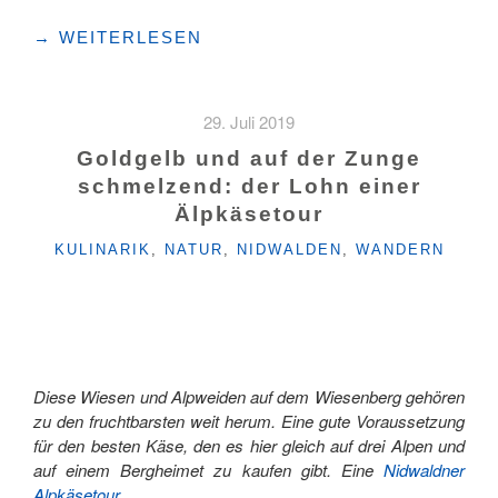
"VOM
→
WEITERLESEN
BÜROSTUHL
AUF
DEN
29. Juli 2019
«MÄLCHSCHTÜÄL»"
Goldgelb und auf der Zunge
schmelzend: der Lohn einer
Älpkäsetour
KATEGORIEN
KULINARIK
,
NATUR
,
NIDWALDEN
,
WANDERN
Diese Wiesen und Alpweiden auf dem Wiesenberg gehören
zu den fruchtbarsten weit herum. Eine gute Voraussetzung
für den besten Käse, den es hier gleich auf drei Alpen und
auf einem Bergheimet zu kaufen gibt. Eine
Nidwaldner
Alpkäsetour.