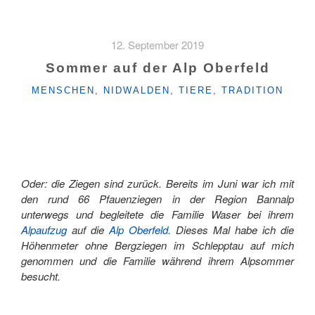
GOLD
VON
DER
12. September 2019
GERSCHNIALP»
Sommer auf der Alp Oberfeld
KATEGORIEN
MENSCHEN
,
NIDWALDEN
,
TIERE
,
TRADITION
Oder: die Ziegen sind zurück. Bereits im Juni war ich mit
den rund 66 Pfauenziegen in der Region Bannalp
unterwegs und begleitete die Familie Waser bei ihrem
Alpaufzug
auf die
Alp Oberfeld
. Dieses Mal habe ich die
Höhenmeter ohne Bergziegen im Schlepptau auf mich
genommen und die Familie während ihrem Alpsommer
besucht.