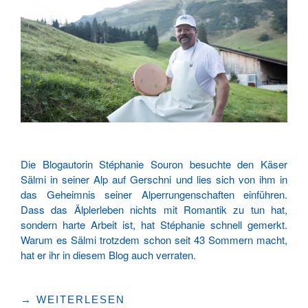
Die Blogautorin Stéphanie Souron besuchte den Käser
Sälmi in seiner Alp auf Gerschni und lies sich von ihm in
das Geheimnis seiner Alperrungenschaften einführen.
Dass das Älplerleben nichts mit Romantik zu tun hat,
sondern harte Arbeit ist, hat Stéphanie schnell gemerkt.
Warum es Sälmi trotzdem schon seit 43 Sommern macht,
hat er ihr in diesem Blog auch verraten.
«DAS
→
WEITERLESEN