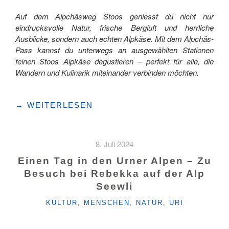
Auf dem Alpchäsweg Stoos geniesst du nicht nur
eindrucksvolle Natur, frische Bergluft und herrliche
Ausblicke, sondern auch echten Alpkäse. Mit dem Alpchäs-
Pass kannst du unterwegs an ausgewählten Stationen
feinen Stoos Alpkäse degustieren – perfekt für alle, die
Wandern und Kulinarik miteinander verbinden möchten.
"DOPPELTER
→
WEITERLESEN
GENUSS
AUF
DEM
8. Juli 2024
ALPCHÄSWEG
STOOS"
Einen Tag in den Urner Alpen – Zu
Besuch bei Rebekka auf der Alp
Seewli
KATEGORIEN
KULTUR
,
MENSCHEN
,
NATUR
,
URI