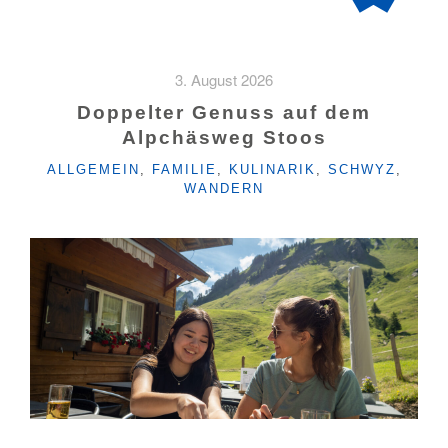
3. August 2026
Doppelter Genuss auf dem
Alpchäsweg Stoos
KATEGORIEN
ALLGEMEIN
,
FAMILIE
,
KULINARIK
,
SCHWYZ
,
WANDERN