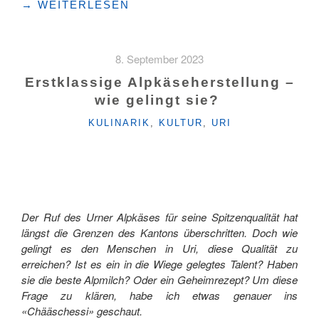
"DER
→
WEITERLESEN
FRÜHE
VOGEL…"
8. September 2023
Erstklassige Alpkäseherstellung –
wie gelingt sie?
KATEGORIEN
KULINARIK
,
KULTUR
,
URI
Der Ruf des Urner Alpkäses für seine Spitzenqualität hat
längst die Grenzen des Kantons überschritten. Doch wie
gelingt es den Menschen in Uri, diese Qualität zu
erreichen? Ist es ein in die Wiege gelegtes Talent? Haben
sie die beste Alpmilch? Oder ein Geheimrezept? Um diese
Frage zu klären, habe ich etwas genauer ins
«Chääschessi» geschaut.