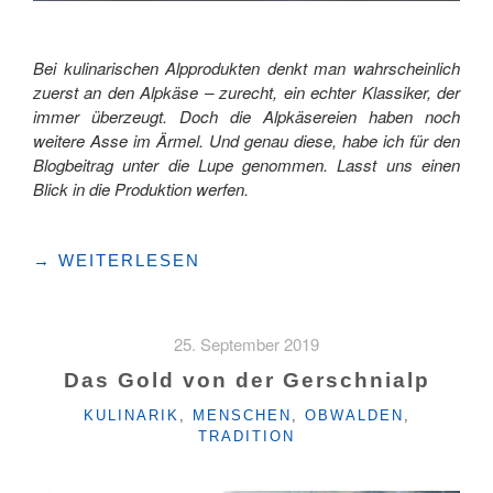
Bei kulinarischen Alpprodukten denkt man wahrscheinlich
zuerst an den Alpkäse – zurecht, ein echter Klassiker, der
immer überzeugt. Doch die Alpkäsereien haben noch
weitere Asse im Ärmel. Und genau diese, habe ich für den
Blogbeitrag unter die Lupe genommen. Lasst uns einen
Blick in die Produktion werfen.
"KULINARISCHE
→
WEITERLESEN
SCHÄTZE
AUS
DER
25. September 2019
ALPKÄSEREI "
Das Gold von der Gerschnialp
KATEGORIEN
KULINARIK
,
MENSCHEN
,
OBWALDEN
,
TRADITION