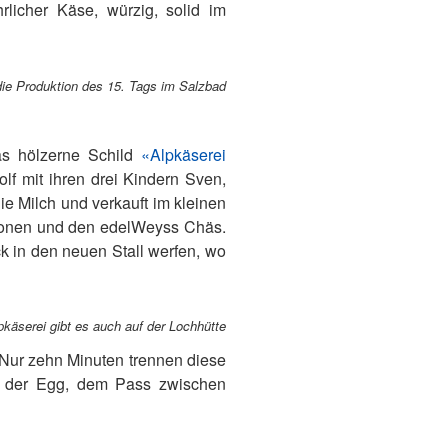
licher Käse, würzig, solid im
die Produktion des 15. Tags im Salzbad
as hölzerne Schild
«Alpkäserei
lf mit ihren drei Kindern Sven,
die Milch und verkauft im kleinen
ationen und den edelWeyss Chäs.
ck in den neuen Stall werfen, wo
pkäserei gibt es auch auf der Lochhütte
 Nur zehn Minuten trennen diese
er der Egg, dem Pass zwischen