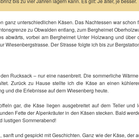
rinz bis zu vier Jahren lagern kann. Es gilt: Je älter, je besser.
on ganz unterschiedlichen Käsen. Das Nachtessen war schon fa
Kantonsgrenze zu Obwalden entlang, zum Bergheimet Oberholzw
es abwärts, vorbei am Bergheimet Unter Holzwang und über di
r Wiesenbergstrasse. Der Strasse folgte ich bis zur Bergstatio
urz den Rucksack – nur eine nasenbreit. Die sommerliche Wärm
ltet. Zurück zu Hause stellte ich die Käse an einen kühleren
ng und die Erlebnisse auf dem Wiesenberg heute.
ffeln gar, die Käse liegen ausgebreitet auf dem Teller und 
sunden Fette der Alpenkräuter in den Käsen stecken. Bald werden
nd lustigen Sommerabend!
 sanft und gespickt mit Geschichten. Ganz wie der Käse, der a