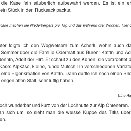
ie Käse fein säuberlich aufbewahrt werden. Es ist ein ehr
ein Stück in den Rucksack packte.
 Käse machen die Niederbergers pro Tag und das während drei Wochen. Hier 
ter folgte ich den Wegweisern zum Ächerli, wohin auch d
n Sommer über die Familie Odermatt aus Büren: Katrin und Ado
ennin, Adolf der Hirt. Er schaut zu den Kühen, sie verarbeitet 
Käse: Alpkäse, kleine, runde Mutschli in verschiedenen Vari
n, eine Eigenkreation von Katrin. Dann durfte ich noch einen Bli
 engen alten Stall, sehr luftig haben.
Eine Al
Loch wunderbar und kurz von der Lochhütte zur Alp Chieneren.
an sich um, so sieht man die weisse Kuppe des Titlis üb
en.