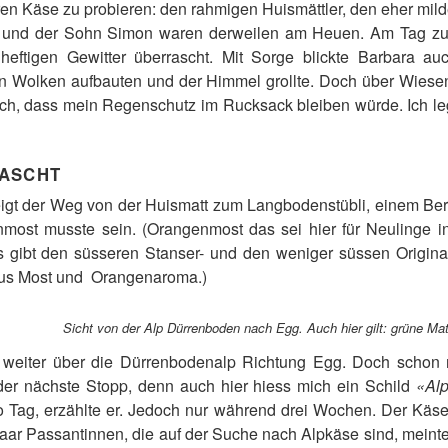
ren Käse zu probieren: den rahmigen Huismättler, den eher mil
 und der Sohn Simon waren derweilen am Heuen. Am Tag zu
heftigen Gewitter überrascht. Mit Sorge blickte Barbara au
n Wolken aufbauten und der Himmel grollte. Doch über Wiese
lich, dass mein Regenschutz im Rucksack bleiben würde. Ich leg
RASCHT
gt der Weg von der Huismatt zum Langbodenstübli, einem Bergb
nmost musste sein. (Orangenmost das sei hier für Neulinge in 
s gibt den süsseren Stanser- und den weniger süssen Origina
aus Most und Orangenaroma.)
Sicht von der Alp Dürrenboden nach Egg. Auch hier gilt: grüne Ma
 weiter über die Dürrenbodenalp Richtung Egg. Doch schon n
der nächste Stopp, denn auch hier hiess mich ein Schild
«Alp
o Tag, erzählte er. Jedoch nur während drei Wochen. Der Käs
aar Passantinnen, die auf der Suche nach Alpkäse sind, meinte 