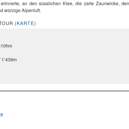
 erinnerte, an den süsslichen Klee, die zarte Zaunwicke, de
d würzige Alpenluft.
TOUR (
KARTE
)
/510hm
/ 1’439m
tt