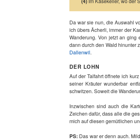
(4)
Im Käsekeller, wo der Sb
Da war sie nun, die Auswahl v
ich übers Ächerli, immer der 
Wanderung. Von jetzt an ging 
dann durch den Wald hinunter zu
Dallenwil
.
DER LOHN
Auf der Talfahrt öffnete ich k
seiner Kräuter wunderbar entfa
schwitzen. Soweit die Wanderu
Inzwischen sind auch die Karto
Zeichen dafür, dass alle die ge
mich auf diesen gemütlichen u
PS:
Das war er denn auch. Mild,