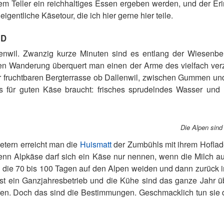
nem Teller ein reichhaltiges Essen ergeben werden, und der E
entliche Käsetour, die ich hier gerne hier teile.
ED
lenwil. Zwanzig kurze Minuten sind es entlang der Wiesenber
en Wanderung überquert man einen der Arme des vielfach verz
 fruchtbaren Bergterrasse ob Dallenwil, zwischen Gummen un
s für guten Käse braucht: frisches sprudelndes Wasser und 
Die Alpen sind
tern erreicht man die
Huismatt
der Zumbühls mit ihrem Hoflad
 Denn Alpkäse darf sich ein Käse nur nennen, wenn die Milch 
, die 70 bis 100 Tagen auf den Alpen weiden und dann zurück in
ist ein Ganzjahresbetrieb und die Kühe sind das ganze Jahr üb
fen. Doch das sind die Bestimmungen. Geschmacklich tun si