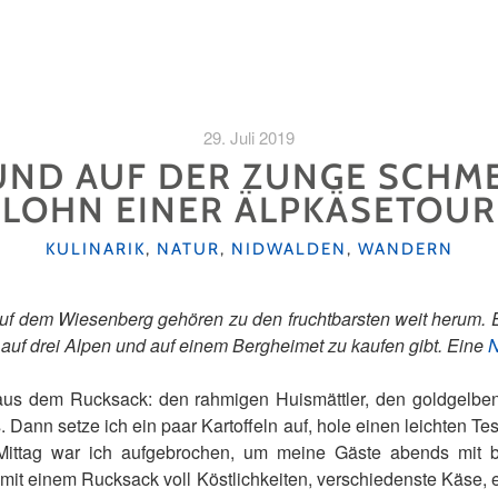
29. Juli 2019
UND AUF DER ZUNGE SCHME
LOHN EINER ÄLPKÄSETOUR
KATEGORIEN
KULINARIK
,
NATUR
,
NIDWALDEN
,
WANDERN
f dem Wiesenberg gehören zu den fruchtbarsten weit herum. E
 auf drei Alpen und auf einem Bergheimet zu kaufen gibt. Eine
N
aus dem Rucksack: den rahmigen Huismättler, den goldgelbe
ann setze ich ein paar Kartoffeln auf, hole einen leichten Te
Mittag war ich aufgebrochen, um meine Gäste abends mit 
 mit einem Rucksack voll Köstlichkeiten, verschiedenste Käse,