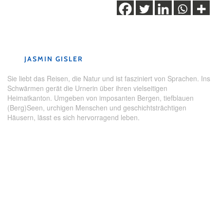
Schlagwörter:
Kanton Uri
,
Ski
,
Skigebiet
,
Uri
,
Wintersport
JASMIN GISLER
Sie liebt das Reisen, die Natur und ist fasziniert von Sprachen. Ins
Schwärmen gerät die Urnerin über ihren vielseitigen
Heimatkanton. Umgeben von imposanten Bergen, tiefblauen
(Berg)Seen, urchigen Menschen und geschichtsträchtigen
Häusern, lässt es sich hervorragend leben.