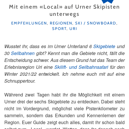
Mit einem «Local» auf Urner Skipisten
unterwegs
KATEGORIEN
EMPFEHLUNGEN
,
REGIONEN
,
SKI / SNOWBOARD
,
SPORT
,
URI
Wusstet ihr, dass es im Urner Unterland 6
Skigebiete
und
30
Seilbahnen
gibt? Kennt man die Gebiete nicht, fällt die
Entscheidung schwer. Aus diesem Grund hat das Team der
Erlebnisregion Uri eine
Skilift- und Seilbahnsafari
für den
Winter 2021/22 entwickelt. Ich nehme euch mit auf eine
Schnuppertour.
Während zwei Tagen habt ihr die Möglichkeit mit einem
Urner drei der sechs Skigebiete zu entdecken. Dabei steht
nicht im Vordergrund, möglichst viele Pistenkilometer zu
sammeln, sondern das Erkunden und Kennenlernen der
Region. Euer Guide zeigt euch alles, damit ihr schon bald