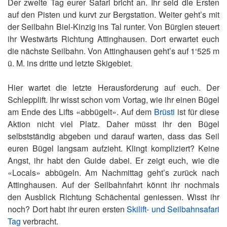
Der zweite Tag eurer Safari bricht an. Ihr seid die Ersten
auf den Pisten und kurvt zur Bergstation. Weiter geht’s mit
der Seilbahn Biel-Kinzig ins Tal runter. Von Bürglen steuert
ihr Westwärts Richtung Attinghausen. Dort erwartet euch
die nächste Seilbahn. Von Attinghausen geht’s auf 1‘525 m
ü. M. ins dritte und letzte Skigebiet.
Hier wartet die letzte Herausforderung auf euch. Der
Schlepplift. Ihr wisst schon vom Vortag, wie ihr einen Bügel
am Ende des Lifts «abbügelt». Auf dem
Brüsti
ist für diese
Aktion nicht viel Platz. Daher müsst ihr den Bügel
selbstständig abgeben und darauf warten, dass das Seil
euren Bügel langsam aufzieht. Klingt kompliziert? Keine
Angst, ihr habt den Guide dabei. Er zeigt euch, wie die
«Locals» abbügeln. Am Nachmittag geht’s zurück nach
Attinghausen. Auf der Seilbahnfahrt könnt ihr nochmals
den Ausblick Richtung Schächental geniessen. Wisst ihr
noch? Dort habt ihr euren ersten
Skilift- und Seilbahnsafari
Tag
verbracht.