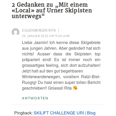
2 Gedanken zu „
Mit einem
«Local» auf Urner Skipisten
unterwegs
“
EGGENBERGER RITA
25. JANUAR 2022 UM 9:34 UHR
Liebe Jasmin! Ich kenne diese Skigebiete
aus jungen Jahren. Aber geändert hat sich
nichts! Ausser dass die Skipisten top
präpariert sind! Es ist immer noch ein
grossartiges feeling, sich dort aufzuhalten!
Jetzt halt auf den gut begehbaren
Winterwanderwegen, vorallem Ratzi-Biel-
Ruogig! Du hast einen super tollen Bericht
geschrieben!! Grüessli Rita
ANTWORTEN
Pingback:
SKILIFT CHALLENGE URI | Blog