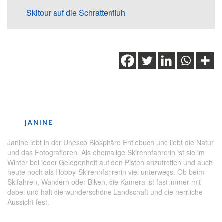
Skitour auf die Schrattenfluh
Schlagwörter:
Entlebuch
,
Sport
,
UNESCO Biosphäre
Entlebuch
,
Winter
JANINE
Janine lebt in der Unesco Biosphäre Entlebuch und liebt die Natur
und das Fotografieren. Als ehemalige Skirennfahrerin ist sie im
Winter bei jeder Gelegenheit auf den Pisten anzutreffen und auch
heute noch als Hobby-Skirennfahrerin viel unterwegs. Ob beim
Skifahren, Wandern oder Biken, die Kamera ist fast immer mit
dabei und hält die wunderschöne Landschaft und die herrliche
Aussicht fest.