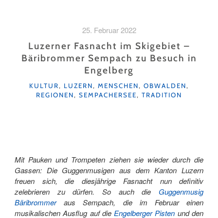
REALP:
SKISPASS
FÜR
25. Februar 2022
GROSS
UND
Luzerner Fasnacht im Skigebiet –
KLEIN "
Bäribrommer Sempach zu Besuch in
Engelberg
KATEGORIEN
KULTUR
,
LUZERN
,
MENSCHEN
,
OBWALDEN
,
REGIONEN
,
SEMPACHERSEE
,
TRADITION
Mit Pauken und Trompeten ziehen sie wieder durch die
Gassen: Die Guggenmusigen aus dem Kanton Luzern
freuen sich, die diesjährige Fasnacht nun definitiv
zelebrieren zu dürfen. So auch die
Guggenmusig
Bäribrommer
aus Sempach, die im Februar einen
musikalischen Ausflug auf die
Engelberger Pisten
und den