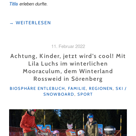
Titlis
erleben durfte.
"LUZERNER
→
WEITERLESEN
FASNACHT
IM
SKIGEBIET
11. Februar 2022
–
BÄRIBROMMER
Achtung, Kinder, jetzt wird’s cool! Mit
SEMPACH
Lila Luchs im winterlichen
ZU
Mooraculum, dem Winterland
BESUCH
Rossweid in Sörenberg
IN
ENGELBERG"
KATEGORIEN
BIOSPHÄRE ENTLEBUCH
,
FAMILIE
,
REGIONEN
,
SKI /
SNOWBOARD
,
SPORT