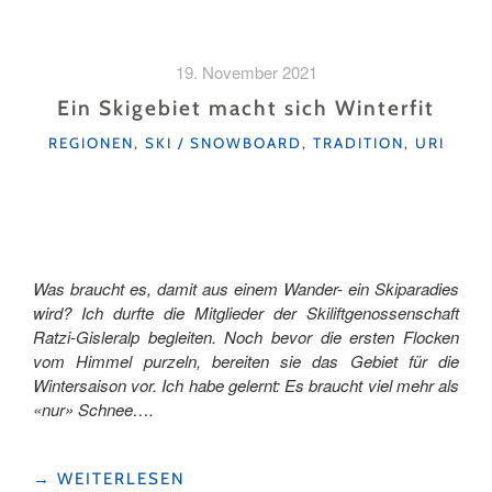
EINEM
«LOCAL»
AUF
19. November 2021
URNER
SKIPISTEN
Ein Skigebiet macht sich Winterfit
UNTERWEGS"
KATEGORIEN
REGIONEN
,
SKI / SNOWBOARD
,
TRADITION
,
URI
Was braucht es, damit aus einem Wander- ein Skiparadies
wird? Ich durfte die Mitglieder der Skiliftgenossenschaft
Ratzi-Gisleralp begleiten. Noch bevor die ersten Flocken
vom Himmel purzeln, bereiten sie das Gebiet für die
Wintersaison vor. Ich habe gelernt: Es braucht viel mehr als
«nur» Schnee….
"EIN
→
WEITERLESEN