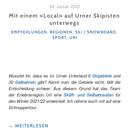
WIRD’S
24. Januar 2022
COOL!
MIT
Mit einem «Local» auf Urner Skipisten
LILA
unterwegs
LUCHS
KATEGORIEN
IM
EMPFEHLUNGEN
,
REGIONEN
,
SKI / SNOWBOARD
,
SPORT
,
URI
WINTERLICHEN
MOORACULUM,
DEM
WINTERLAND
ROSSWEID
IN
SÖRENBERG"
Wusstet ihr, dass es im Urner Unterland 6
Skigebiete
und
30
Seilbahnen
gibt? Kennt man die Gebiete nicht, fällt die
Entscheidung schwer. Aus diesem Grund hat das Team
der Erlebnisregion Uri eine
Skilift- und Seilbahnsafari
für
den Winter 2021/22 entwickelt. Ich nehme euch mit auf eine
Schnuppertour.
"MIT
→
WEITERLESEN