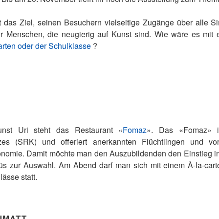
gt das Ziel, seinen Besuchern vielseitige Zugänge über alle 
ür Menschen, die neugierig auf Kunst sind. Wie wäre es mit
rten oder der Schulklasse
?
nst Uri steht das Restaurant «
Fomaz
». Das «Fomaz» ist
es (SRK) und offeriert anerkannten Flüchtlingen und v
ronomie. Damit möchte man den Auszubildenden den Einstieg in
enüs zur Auswahl. Am Abend darf man sich mit einem À-la-ca
lässe statt.
NMATT