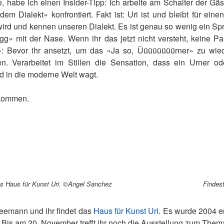
, habe ich einen Insider-Tipp: Ich arbeite am Schalter der Gä
m Dialekt» konfrontiert. Fakt ist: Uri ist und bleibt für eine
rd und kennen unseren Dialekt. Es ist genau so wenig ein Sp
» mit der Nase. Wenn ihr das jetzt nicht versteht, keine Pa
»: Bevor ihr ansetzt, um das «Ja so, Üüüüüüüürner» zu wie
en. Verarbeitet im Stillen die Sensation, dass ein Urner o
d in die moderne Welt wagt.
ekommen.
s Haus für Kunst Uri. ©Angel Sanchez
Findes
eemann und ihr findet das
Haus für Kunst Uri
. Es wurde 2004 er
. Bis am 20. November trefft ihr noch die Ausstellung zum 