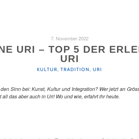
7. November 2022
E URI – TOP 5 DER ERL
URI
KATEGORIEN
KULTUR
,
TRADITION
,
URI
en Sinn bei: Kunst, Kultur und Integration? Wer jetzt an Grös
det all das aber auch in Uri! Wo und wie, erfahrt ihr heute.