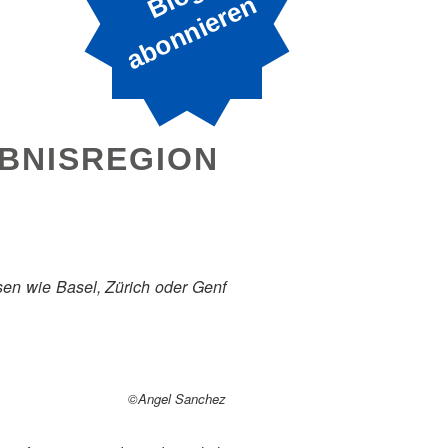
B
n
EBNISREGION
sen wie Basel, Zürich oder Genf
©Angel Sanchez