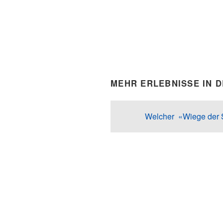
MEHR ERLEBNISSE IN 
Welcher
«Wiege der 
Schlagwörter:
Gotthardtunnel
,
K