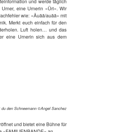
steinformation und werde täglich
n Urner, eine Urnerin «Üri». Wir
rachfehler wie: «Äuää/auää» mit
nik. Merkt euch einfach für den
derholen. Luft holen… und das
der eine Urnerin sich aus dem
t du den Schneemann ©Angel Sanchez
öffnet und bietet eine Bühne für
Thema «FAMILIENBANDE» an.