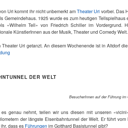
von Uri kommt ihr nicht unbemerkt am
Theater Uri
vorbei. Das H
als Gemeindehaus. 1925 wurde es zum heutigen Tellspielhaus e
ls «Wilhelm Tell» von Friedrich Schiller im Vordergrund. 
ationale KünstlerInnen aus der Musik, Theater und Comedy Welt.
Theater Uri getanzt. An diesem Wochenende ist in Altdorf die «
ldung
HNTUNNEL DER WELT
BesucherInnen auf der Führung im
r es genau nehmt, teilen wir uns diesen mit unseren «vicin
ilometern der längste Eisenbahntunnel der Welt. Er führt vom 
 ihr, dass es
Führungen
im Gotthard Basistunnel gibt?