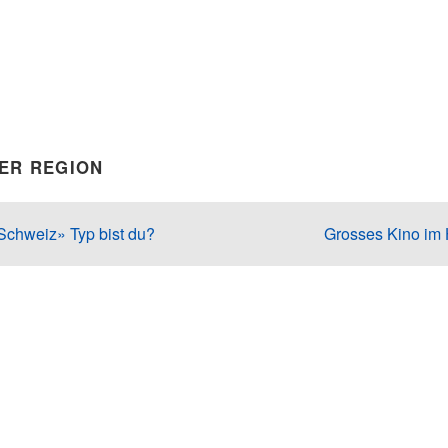
DER REGION
Schweiz» Typ bist du?
Grosses Kino im 
ulinarik
,
Kultur
,
Kunst
,
Theater
,
Tradition
,
Uri