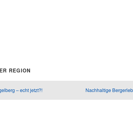
DER REGION
lberg – echt jetzt?!
Nachhaltige Bergerleb