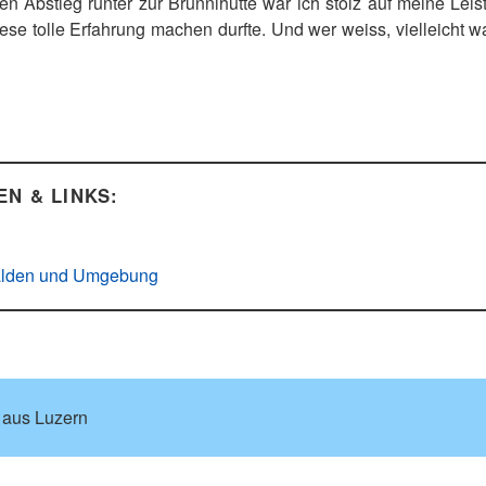
n Abstieg runter zur Brunnihütte war ich stolz auf meine Leis
se tolle Erfahrung machen durfte. Und wer weiss, vielleicht wa
N & LINKS:
walden und Umgebung
, aus Luzern