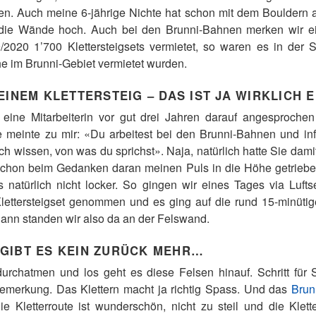
en. Auch meine 6-jährige Nichte hat schon mit dem Bouldern a
die Wände hoch. Auch bei den Brunni-Bahnen merken wir ein
2020 1’700 Klettersteigsets vermietet, so waren es in der 
he im Brunni-Gebiet vermietet wurden.
EINEM KLETTERSTEIG – DAS IST JA WIRKLICH 
eine Mitarbeiterin vor gut drei Jahren darauf angesproche
ie meinte zu mir: «Du arbeitest bei den Brunni-Bahnen und in
ch wissen, von was du sprichst». Naja, natürlich hatte Sie da
schon beim Gedanken daran meinen Puls in die Höhe getriebe
ss natürlich nicht locker. So gingen wir eines Tages via Lufts
 Klettersteigset genommen und es ging auf die rund 15-minü
 dann standen wir also da an der Felswand.
GIBT ES KEIN ZURÜCK MEHR…
urchatmen und los geht es diese Felsen hinauf. Schritt für 
Bemerkung. Das Klettern macht ja richtig Spass. Und das
Brun
Die Kletterroute ist wunderschön, nicht zu steil und die Klet