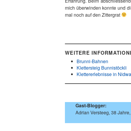
Erfahrung. Beim abschliessende
mich überwinden konnte und die
mal noch auf den Zittergrat
WEITERE INFORMATIONE
Brunni-Bahnen
Klettersteig Bunnistöckli
Klettererlebnisse in Nid
Gast-Blogger:
Adrian Versteeg, 38 Jahre