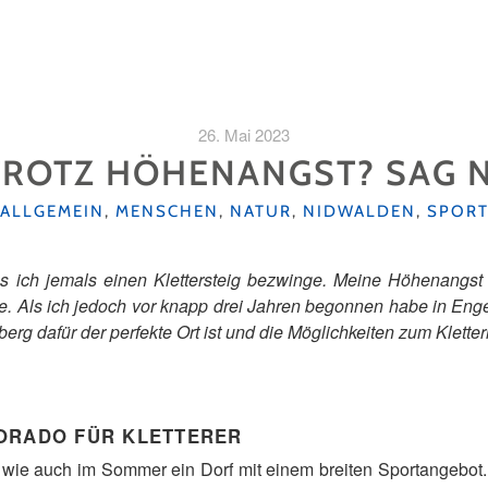
26. Mai 2023
TROTZ HÖHENANGST? SAG N
KATEGORIEN
ALLGEMEIN
,
MENSCHEN
,
NATUR
,
NIDWALDEN
,
SPOR
ss ich jemals einen Klettersteig bezwinge. Meine Höhenangst 
e. Als ich jedoch vor knapp drei Jahren begonnen habe in Enge
g dafür der perfekte Ort ist und die Möglichkeiten zum Klette
ORADO FÜR KLETTERER
r wie auch im Sommer ein Dorf mit einem breiten Sportangebot