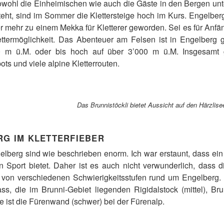
owohl die Einheimischen wie auch die Gäste in den Bergen un
eht, sind im Sommer die Klettersteige hoch im Kurs. Engelbe
r mehr zu einem Mekka für Kletterer geworden. Sei es für Anfäng
ettermöglichkeit. Das Abenteuer am Felsen ist in Engelberg
0 m ü.M. oder bis hoch auf über 3’000 m ü.M. Insgesamt gi
ots und viele alpine Kletterrouten.
Das Brunnistöckli bietet Aussicht auf den Härzlis
RG IM KLETTERFIEBER
elberg sind wie beschrieben enorm. Ich war erstaunt, dass ein
en Sport bietet. Daher ist es auch nicht verwunderlich, dass 
e von verschiedenen Schwierigkeitsstufen rund um Engelberg. 
s, die im Brunni-Gebiet liegenden Rigidalstock (mittel), Brunn
de ist die Fürenwand (schwer) bei der Fürenalp.