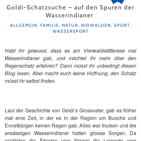
Goldi-Schatzsuche – auf den Spuren der
Wasserindianer
KATEGORIEN
ALLGEMEIN
,
FAMILIE
,
NATUR
,
NIDWALDEN
,
SPORT
,
WASSERSPORT
Habt ihr gewusst, dass es am Vierwaldstättersee mal
Wasserindianer gab, und möchtet ihr mehr über den
Regenschatz erfahren? Dann müsst ihr unbedingt diesen
Blog lesen. Aber macht euch keine Hoffnung, den Schatz
müsst ihr selbst finden.
Laut der Geschichte von Goldi’s Grossvater, gab es früher
mal eine Zeit, in der es in der Region um Buochs und
Ennetbürgen keinen Regen gab. Alles war trocken und die
ansässigen Wasserindianer hatten grosse Sorgen. Da
erzählten die Ältesten vom Stamm die Legende vom