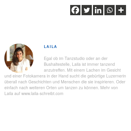
Schlagwörter:
Inspiration
,
Luzern
,
Shopping
,
Stadt Luzern
,
Top 5
,
Weihnachten
LAILA
Egal ob im Tanzstudio oder an der
Bushaltestelle, Laila ist immer tanzend
anzutreffen. Mit einem Lachen im Gesicht
und einer Fotokamera in der Hand sucht die gebürtige Luzernerin
überall nach Geschichten und Menschen die sie inspirieren. Oder
einfach nach weiteren Orten um tanzen zu können. Mehr von
Laila auf www.laila-schreibt.com