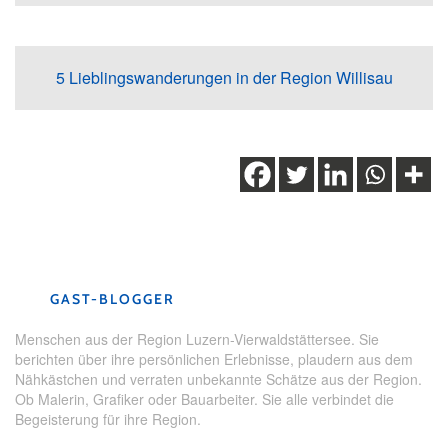
5 Lieblingswanderungen in der Region Willisau
Schlagwörter:
Geschichten aus dem Herzen der Schweiz
,
Herzroute
,
Menschen
,
Napf
,
Napfgebiet
,
Willisau
GAST-BLOGGER
Menschen aus der Region Luzern-Vierwaldstättersee. Sie
berichten über ihre persönlichen Erlebnisse, plaudern aus dem
Nähkästchen und verraten unbekannte Schätze aus der Region.
Ob Malerin, Grafiker oder Bauarbeiter. Sie alle verbindet die
Begeisterung für ihre Region.