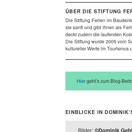
ÜBER DIE STIFTUNG FE
Die Stiftung Ferien im Baudenkm
sie sanft und gibt ihnen als Fe
deckt zudem die laufenden Koste
Die Stiftung wurde 2005 vom Sch
kultureller Werte im Tourismus 
Hier
geht’s zum Blog-Beitr
EINBLICKE IN DOMINIK’
Bilder:
©Dominik Geh