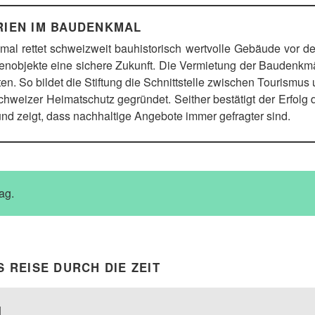
RIEN IM BAUDENKMAL
al rettet schweizweit bauhistorisch wertvolle Gebäude vor dem
rienobjekte eine sichere Zukunft. Die Vermietung der Baudenkm
n. So bildet die Stiftung die Schnittstelle zwischen Tourismu
weizer Heimatschutz gegründet. Seither bestätigt der Erfolg d
und zeigt, dass nachhaltige Angebote immer gefragter sind.
ag.
S REISE DURCH DIE ZEIT
l