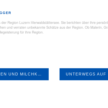
enkmal
,
Familien
,
Familienferien
,
Fotografie
,
Geschichte
,
Luzer
OGGER
der Region Luzern-Vierwaldstättersee. Sie berichten über ihre persönl
en und verraten unbekannte Schätze aus der Region. Ob Malerin, Grafi
Begeisterung für ihre Region.
VON MILCHSTRASSEN UND MILCHKÜHEN