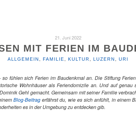
21. Juni 2022
ISEN MIT FERIEN IM BAU
KATEGORIEN
ALLGEMEIN
,
FAMILIE
,
KULTUR
,
LUZERN
,
URI
– so fühlen sich Ferien im Baudenkmal an. Die Stiftung Ferie
torische Wohnhäuser als Feriendomizile an. Und auf genau s
 Dominik Gehl gemacht. Gemeinsam mit seiner Familie verbrac
seinem
Blog-Beitrag
erfährst du, wie es sich anfühlt, in eine
nderheiten es in der Umgebung zu entdecken gib.