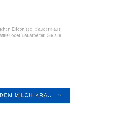
n
,
Uri
ichen Erlebnisse, plaudern aus
ker oder Bauarbeiter. Sie alle
UNTERWEGS AUF DEM MILCH-KRÄUTER-KÄSEWEG IM KRÄUTERDORF HERGISWIL