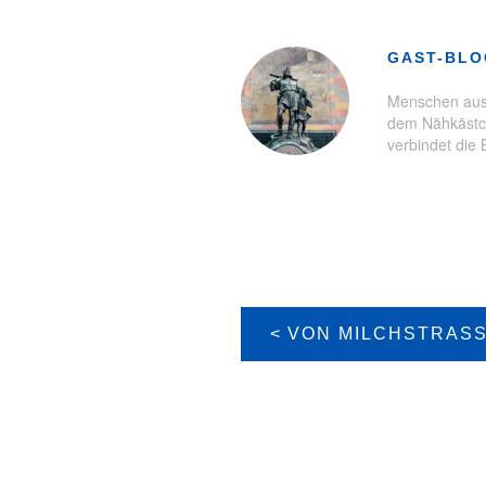
Schlagwörter:
Architektur
,
Baud
GAST-BL
Menschen aus 
dem Nähkästch
verbindet die 
BEITRAGS-
NAVIGATION