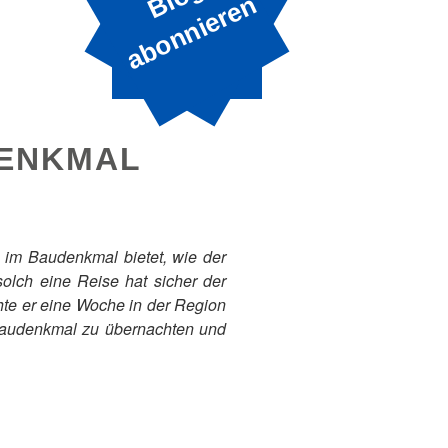
B
n
DENKMAL
n im Baudenkmal bietet, wie der
olch eine Reise hat sicher der
hte er eine Woche in der Region
m Baudenkmal zu übernachten und