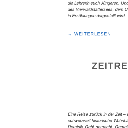
die Lehrerin euch Jüngeren. Und
des Vierwaldstättersees, dem Ur
in Erzählungen dargestellt wird.
"DIE
→
WEITERLESEN
BESTEN
FOTOSPOTS
AM
URNERSEE"
ZEITRE
Eine Reise zurück in der Zeit –
schweizweit historische Wohnhäu
Dominik Gehl gemacht. Gemeins