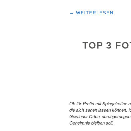
"HIER
→
WEITERLESEN
KOMMT
EIN
STÜCK
URI
TOP 3 F
GEROLLT"
Ob für Profis mit Spiegelrefle
die sich sehen lassen können. 
Gewinner-Orten durchgerungen.
Geheimnis bleiben soll.