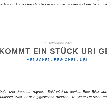
s sich anfühlt, in einem Baudenkmal zu übernachten und welche archi
10. Dezember 2021
 KOMMT EIN STÜCK URI 
KATEGORIEN
MENSCHEN
,
REGIONEN
,
URI
obahn und draussen regnets. Bald wird es dunkel. Euer Blick sch
ruuuuum. Was für eine gigantische Aussicht. 13 Meter Uri rollen an