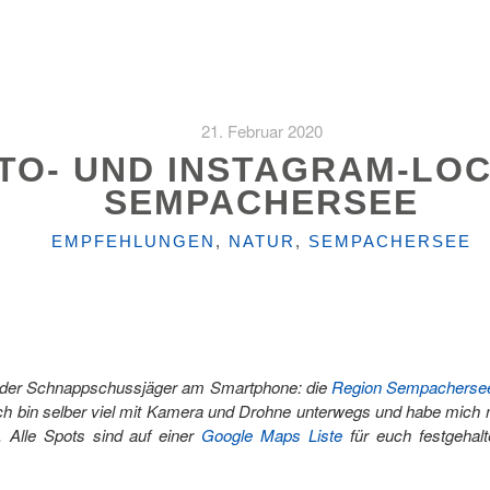
21. Februar 2020
OTO- UND INSTAGRAM-LO
SEMPACHERSEE
KATEGORIEN
EMPFEHLUNGEN
,
NATUR
,
SEMPACHERSEE
x oder Schnappschussjäger am Smartphone: die
Region Sempacherse
Ich bin selber viel mit Kamera und Drohne unterwegs und habe mich
 Alle Spots sind auf einer
Google Maps Liste
für euch festgehal