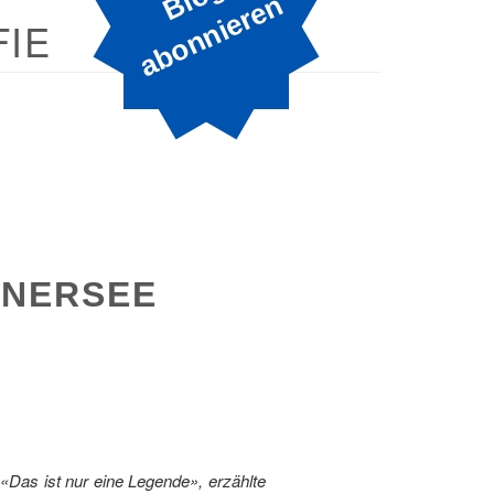
B
n
IE
RNERSEE
 «Das ist nur eine Legende», erzählte