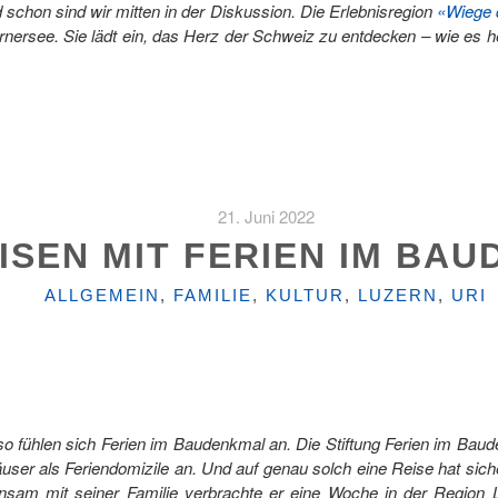
 schon sind wir mitten in der Diskussion. Die Erlebnisregion
«Wiege 
nersee. Sie lädt ein, das Herz der Schweiz zu entdecken – wie es he
21. Juni 2022
ISEN MIT FERIEN IM BA
KATEGORIEN
ALLGEMEIN
,
FAMILIE
,
KULTUR
,
LUZERN
,
URI
 so fühlen sich Ferien im Baudenkmal an. Die Stiftung Ferien im Bau
ser als Feriendomizile an. Und auf genau solch eine Reise hat siche
am mit seiner Familie verbrachte er eine Woche in der Region Lu