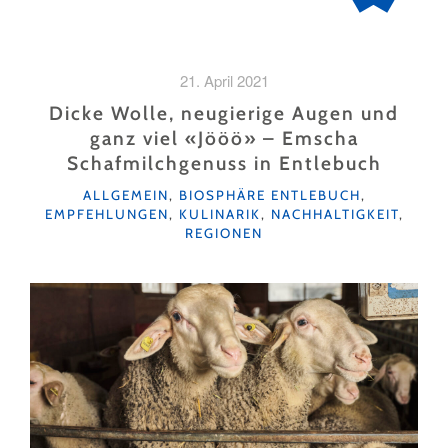
21. April 2021
Dicke Wolle, neugierige Augen und
ganz viel «Jööö» – Emscha
Schafmilchgenuss in Entlebuch
KATEGORIEN
ALLGEMEIN
,
BIOSPHÄRE ENTLEBUCH
,
EMPFEHLUNGEN
,
KULINARIK
,
NACHHALTIGKEIT
,
REGIONEN