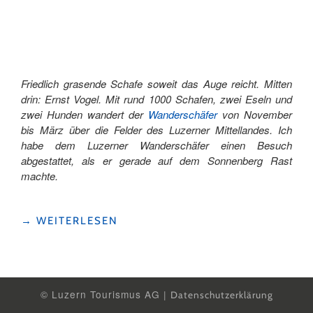
–
EMSCHA
SCHAFMILCHGENUSS
IN
ENTLEBUCH"
Friedlich grasende Schafe soweit das Auge reicht. Mitten
drin: Ernst Vogel. Mit rund 1000 Schafen, zwei Eseln und
zwei Hunden wandert der
Wanderschäfer
von November
bis März über die Felder des Luzerner Mittellandes. Ich
habe dem Luzerner Wanderschäfer einen Besuch
abgestattet, als er gerade auf dem Sonnenberg Rast
machte.
"UNTERWEGS
→
WEITERLESEN
MIT
DEM
WANDERSCHÄFER"
© Luzern Tourismus AG |
Datenschutzerklärung