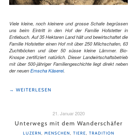
Viele kleine, noch kleinere und grosse Schafe begrüssen
uns beim Eintritt in den Hof der Familie Hofstetter in
Entlebuch. Auf 35 Hektaren Land hält und bewirtschaftet die
Familie Hofstetter einen Hof mit über 250 Milchschafen, 63
Zuchtböcken und über 50 süsse kleine Lämmer. Bio-
Knospe zertifiziert natürlich. Dieser Landwirtschaftsbetrieb
mit über 500-jähriger Familiengeschichte liegt direkt neben
der neuen
Emscha Käserei
.
"DICKE
→
WEITERLESEN
WOLLE,
NEUGIERIGE
AUGEN
21. Januar 2020
UND
GANZ
Unterwegs mit dem Wanderschäfer
VIEL
KATEGORIEN
LUZERN
,
MENSCHEN
,
TIERE
,
TRADITION
«JÖÖÖ»