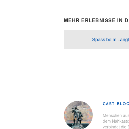
MEHR ERLEBNISSE IN 
Spass beim Langl
Schlagwörter:
Einsiedeln
,
Gesu
GAST-BLO
Menschen aus 
dem Nähkästch
verbindet die 