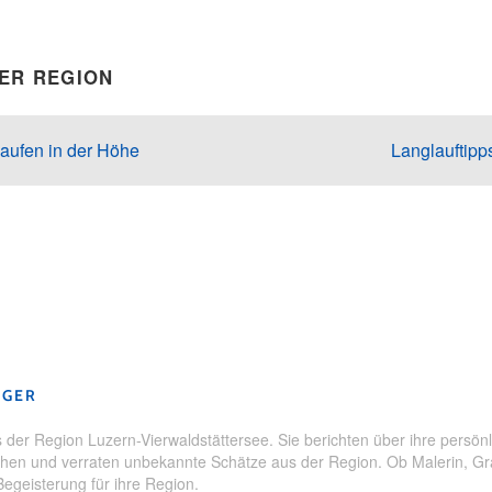
DER REGION
aufen in der Höhe
Langlauftipp
ndheit
,
Langlauf
,
Schwyz
,
Wintersport
GGER
der Region Luzern-Vierwaldstättersee. Sie berichten über ihre persönl
en und verraten unbekannte Schätze aus der Region. Ob Malerin, Grafi
Begeisterung für ihre Region.