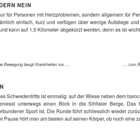
DERN NEIN
nur für Personen mit Herzproblemen, sondern allgemein für Per
ämlich einfach, kurz und verfügen über wenige Aufstiege und A
und kann auf 1,5 Kilometer abgekürzt werden, denn es ist wichtig
ge Bewegung beugt Krankheiten vor, …
… zum Bei
EN
 des Schwedentritts ist einmalig: auf der Wiese neben dem baro
niesst unterwegs einen Blick in die Sihltaler Berge. Das
erbundener Sport ist. Die Runde führt schliesslich wieder z
er Pause hört man am besten auf seinen Körper, ob noch eine zw