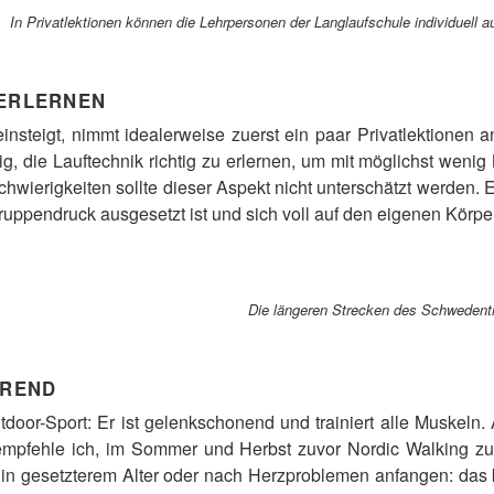
In Privatlektionen können die Lehrpersonen der Langlaufschule individuell 
 ERLERNEN
insteigt, nimmt idealerweise zuerst ein paar Privatlektionen 
ig, die Lauftechnik richtig zu erlernen, um mit möglichst wenig
wierigkeiten sollte dieser Aspekt nicht unterschätzt werden. 
ruppendruck ausgesetzt ist und sich voll auf den eigenen Körpe
Die längeren Strecken des Schwedentri
TREND
door-Sport: Er ist gelenkschonend und trainiert alle Muskeln.
empfehle ich, im Sommer und Herbst zuvor Nordic Walking zu
 in gesetzterem Alter oder nach Herzproblemen anfangen: das 