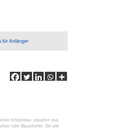
s für Anfänger
ichen Erlebnisse, plaudern aus
ker oder Bauarbeiter. Sie alle