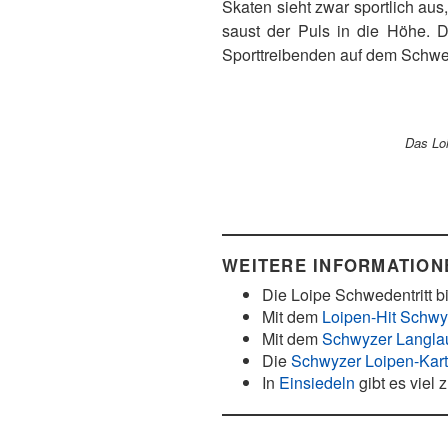
Skaten sieht zwar sportlich aus
saust der Puls in die Höhe. D
Sporttreibenden auf dem Schwed
Das Loi
WEITERE INFORMATIONE
Die Loipe Schwedentritt b
Mit dem
Loipen-Hit Schw
Mit dem
Schwyzer Langlau
Die
Schwyzer Loipen-Kar
In
Einsiedeln
gibt es viel 