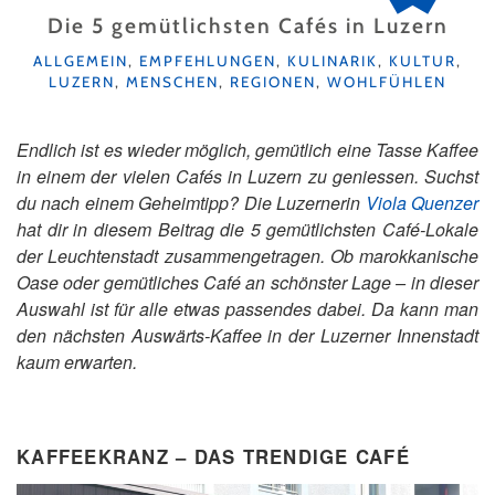
Die 5 gemütlichsten Cafés in Luzern
KATEGORIEN
ALLGEMEIN
,
EMPFEHLUNGEN
,
KULINARIK
,
KULTUR
,
LUZERN
,
MENSCHEN
,
REGIONEN
,
WOHLFÜHLEN
Endlich ist es wieder möglich, gemütlich eine Tasse Kaffee
in einem der vielen Cafés in Luzern zu geniessen. Suchst
du nach einem Geheimtipp? Die Luzernerin
Viola Quenzer
hat dir in diesem Beitrag die 5 gemütlichsten Café-Lokale
der Leuchtenstadt zusammengetragen. Ob marokkanische
Oase oder gemütliches Café an schönster Lage – in dieser
Auswahl ist für alle etwas passendes dabei. Da kann man
den nächsten Auswärts-Kaffee in der Luzerner Innenstadt
kaum erwarten.
KAFFEEKRANZ – DAS TRENDIGE CAFÉ