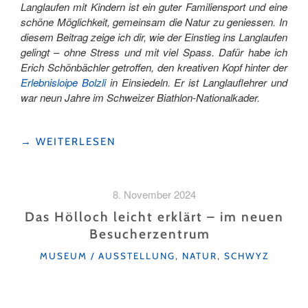
Langlaufen mit Kindern ist ein guter Familiensport und eine
schöne Möglichkeit, gemeinsam die Natur zu geniessen. In
diesem Beitrag zeige ich dir, wie der Einstieg ins Langlaufen
gelingt – ohne Stress und mit viel Spass. Dafür habe ich
Erich Schönbächler getroffen, den kreativen Kopf hinter der
Erlebnisloipe Bolzli
in Einsiedeln. Er ist Langlauflehrer und
war neun Jahre im Schweizer Biathlon-Nationalkader.
"6
→
WEITERLESEN
TIPPS,
WIE
DER
8. November 2024
EINSTIEG
INS
Das Hölloch leicht erklärt – im neuen
LANGLAUFEN
Besucherzentrum
MIT
KATEGORIEN
KINDERN
MUSEUM / AUSSTELLUNG
,
NATUR
,
SCHWYZ
GELINGT "