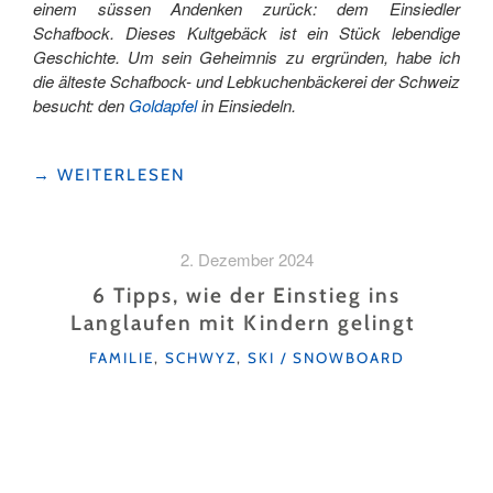
einem süssen Andenken zurück: dem Einsiedler
Schafbock. Dieses Kultgebäck ist ein Stück lebendige
Geschichte. Um sein Geheimnis zu ergründen, habe ich
die älteste Schafbock- und Lebkuchenbäckerei der Schweiz
besucht: den
Goldapfel
in Einsiedeln.
"ZU
→
WEITERLESEN
BESUCH
IN
DER
2. Dezember 2024
EINSIEDLER
SPEZIALITÄTEN-
6 Tipps, wie der Einstieg ins
BÄCKEREI
Langlaufen mit Kindern gelingt
GOLDAPFEL "
KATEGORIEN
FAMILIE
,
SCHWYZ
,
SKI / SNOWBOARD