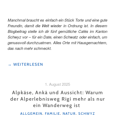
Manchmal braucht es einfach ein Stück Torte und eine gute
Freundin, damit die Welt wieder in Ordnung ist. In diesem
Blogbeitrag stelle ich dir fünf gemütliche Cafés im Kanton
Schwyz vor – für ein Date, einen Schwatz oder einfach, um
genussvoll durchzuatmen. Alles Orte mit Hausgemachtem,
das nach mehr schmeckt.
"KAFFEEKLATSCH
→
WEITERLESEN
IM
KANTON
SCHWYZ
1. August 2025
–
5
Alpkäse, Ankä und Aussicht: Warum
GEMÜTLICHE
der Alperlebnisweg Rigi mehr als nur
CAFÉS,
ein Wanderweg ist
DIE
DU
KATEGORIEN
ALLGEMEIN
,
FAMILIE
,
NATUR
,
SCHWYZ