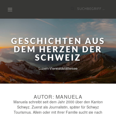
Zum
Suchen
Inhalt
nach:
GESCHICHTEN AUS
DEM HERZEN DER
SCHWEIZ
Luzern-Vierwaldstättersee
AUTOR:
MANUELA
Manuela schreibt seit dem Jahr 2000 über den Kanton
Schwyz. Zuerst als Journalistin, später für Schwyz
Tourismus. Allein oder mit ihrer Familie sucht sie nach