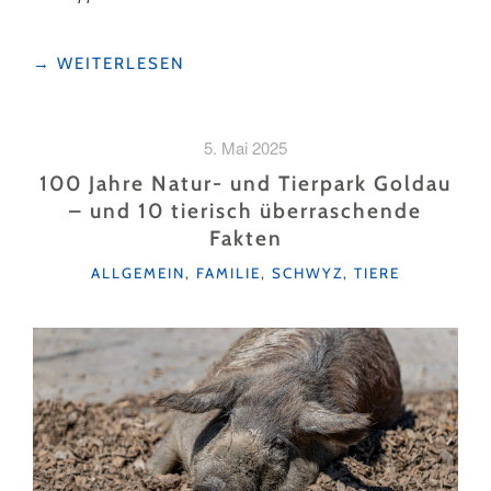
"IM
→
WEITERLESEN
ALPHORNSCHNUPPERKURS
AM
UFER
5. Mai 2025
DES
VIERWALDSTÄTTERSEES "
100 Jahre Natur- und Tierpark Goldau
– und 10 tierisch überraschende
Fakten
KATEGORIEN
ALLGEMEIN
,
FAMILIE
,
SCHWYZ
,
TIERE