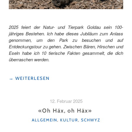
2025 feiert der Natur- und Tierpark Goldau sein 100-
jähriges Bestehen. Ich habe dieses Jubiläum zum Anlass
genommen, um den Park zu besuchen und auf
Entdeckungstour zu gehen. Zwischen Bären, Hirschen und
Eseln habe ich 10 tierische Fakten gesammelt, die dich
überraschen werden.
"100
→
WEITERLESEN
JAHRE
NATUR-
UND
12. Februar 2025
TIERPARK
GOLDAU
«Oh Häx, oh Häx»
–
KATEGORIEN
ALLGEMEIN
,
KULTUR
,
SCHWYZ
UND
10