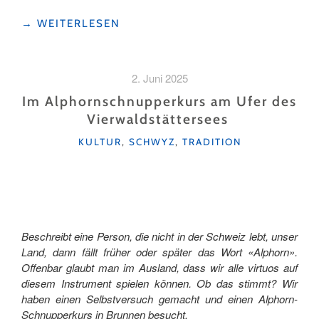
"ALPKÄSE,
→
WEITERLESEN
ANKÄ
UND
AUSSICHT:
2. Juni 2025
WARUM
DER
Im Alphornschnupperkurs am Ufer des
ALPERLEBNISWEG
Vierwaldstättersees
RIGI
KATEGORIEN
MEHR
KULTUR
,
SCHWYZ
,
TRADITION
ALS
NUR
EIN
WANDERWEG
IST "
Beschreibt eine Person, die nicht in der Schweiz lebt, unser
Land, dann fällt früher oder später das Wort «Alphorn».
Offenbar glaubt man im Ausland, dass wir alle virtuos auf
diesem Instrument spielen können. Ob das stimmt? Wir
haben einen Selbstversuch gemacht und einen Alphorn-
Schnupperkurs in Brunnen besucht.