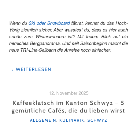
Wenn du
Ski oder Snowboard
fährst, kennst du das Hoch-
Ybrig ziemlich sicher. Aber wusstest du, dass es hier auch
schön zum Winterwandern ist? Mit freiem Blick auf ein
herrliches Bergpanorama. Und seit Saisonbeginn macht die
neue TRI-Line-Seilbahn die Anreise noch einfacher.
"WINTERWANDERN
→
WEITERLESEN
IM
HOCH-
YBRIG
12. November 2025
–
OHNE
Kaffeeklatsch im Kanton Schwyz – 5
SKI
gemütliche Cafés, die du lieben wirst
ABER
KATEGORIEN
MIT
ALLGEMEIN
,
KULINARIK
,
SCHWYZ
VIEL
WOW"