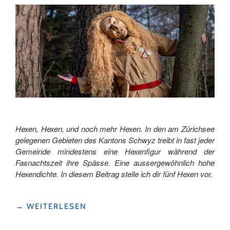
TIERISCH
ÜBERRASCHENDE
FAKTEN"
Hexen, Hexen, und noch mehr Hexen. In den am Zürichsee
gelegenen Gebieten des Kantons Schwyz treibt in fast jeder
Gemeinde mindestens eine Hexenfigur während der
Fasnachtszeit ihre Spässe. Eine aussergewöhnlich hohe
Hexendichte. In diesem Beitrag stelle ich dir fünf Hexen vor.
"«OH
→
WEITERLESEN
HÄX,
OH