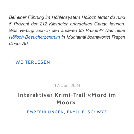
Bei einer Führung im Höhlensystem Hölloch lernst du rund
5 Prozent der 212 Kilometer erforschten Gänge kennen.
Was verbirgt sich in den anderen 95 Prozent? Das neue
Hölloch-Besucherzentrum
in Muotathal beantwortet Fragen
dieser Art.
"DAS
→
WEITERLESEN
HÖLLOCH
LEICHT
ERKLÄRT
17. Juni 2024
–
IM
Interaktiver Krimi-Trail «Mord im
NEUEN
Moor»
BESUCHERZENTRUM "
KATEGORIEN
EMPFEHLUNGEN
,
FAMILIE
,
SCHWYZ