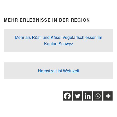
MEHR ERLEBNISSE IN DER REGION
Mehr als Rösti und Käse: Vegetarisch essen im
Kanton Schwyz
Herbstzeit ist Weinzeit
Schlagwörter:
Bäckerei
,
Cafés
,
Conditorei
,
Kaffee
,
Kaffeebohnen
,
Kulinarik
,
Restaurants
,
Schwyz