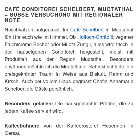
CAFÉ CONDITOREI SCHELBERT, MUOTATHAL
– SÜSSE VERSUCHUNG MIT REGIONALER
NOTE
Naschkatzen aufgepasst: Im
Café Schelbert
in Muotathal
fühlt ihr euch wie im Himmel. Ob
Hölloch-Chräpfli
, veganer
Fruchtcrème-Becher oder Muota-Züngli, alles wird frisch in
der hauseigenen Conditorei hergestellt, meist mit
Produkten aus der Region Muotathal. Besonders
erwähnen möchte ich die Muotathaler Rahmkirschtorte, ein
preisgekrönter Traum in Weiss aus Biskuit, Rahm und
Kirsch. Auch bei vollem Haus begrüsst Chefin Annemarie
Schelbert die Gäste persönlich.
Besonders gefallen:
Die hausgemachte Praline, die zu
jedem Kaffee serviert wird.
Kaffeebohnen:
von der Kaffeerösterei Hosennen in
Gersau