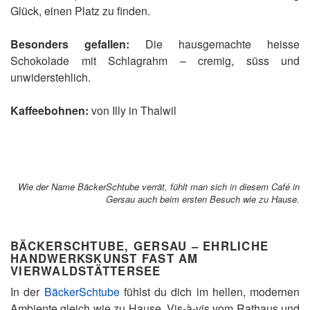
Glück, einen Platz zu finden.
Besonders gefallen:
Die hausgemachte heisse
Schokolade mit Schlagrahm – cremig, süss und
unwiderstehlich.
Kaffeebohnen:
von Illy in Thalwil
Wie der Name BäckerSchtube verrät, fühlt man sich in diesem Café in
Gersau auch beim ersten Besuch wie zu Hause.
BÄCKERSCHTUBE, GERSAU – EHRLICHE
HANDWERKSKUNST FAST AM
VIERWALDSTÄTTERSEE
In der
BäckerSchtube
fühlst du dich im hellen, modernen
Ambiente gleich wie zu Hause. Vis-à-vis vom Rathaus und