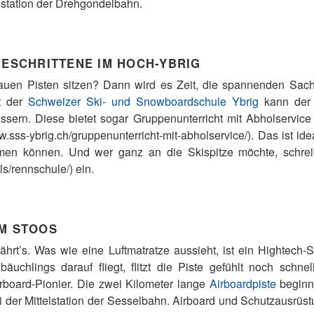
station der Drehgondelbahn.
GESCHRITTENE IM HOCH-YBRIG
lauen Pisten sitzen? Dann wird es Zeit, die spannenden Sac
t der
Schweizer Ski- und Snowboardschule Ybrig
kann der
bessern. Diese bietet sogar Gruppenunterricht mit Abholservi
w.sss-ybrig.ch/gruppenunterricht-mit-abholservice/). Das ist ideal
hmen können. Und wer ganz an die Skispitze möchte, schre
ls/rennschule/) ein.
EM STOOS
fährt’s. Was wie eine Luftmatratze aussieht, ist ein Hightech-
chlings darauf fliegt, flitzt die Piste gefühlt noch schnel
irboard-Pionier. Die zwei Kilometer lange
Airboardpiste
beginn
 der Mittelstation der Sesselbahn. Airboard und Schutzausrüst