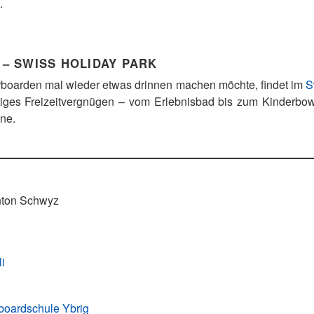
.
 – SWISS HOLIDAY PARK
rboarden mal wieder etwas drinnen machen möchte, findet im
S
itiges Freizeitvergnügen – vom Erlebnisbad bis zum Kinderbowl
une.
nton Schwyz
i
boardschule Ybrig