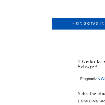
BEITRAGS-
NAVIGATION
EIN SKITAG I
1 Gedanke z
Schwyz
“
Pingback:
5 W
Schreibe ei
Deine E-Mail-Adr