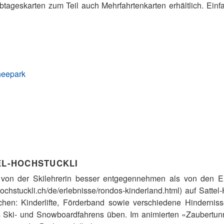
lbtageskarten zum Teil auch Mehrfahrtenkarten erhältlich. Einf
neepark
EL-HOCHSTUCKLI
von der Skilehrerin besser entgegennehmen als von den El
hochstuckli.ch/de/erlebnisse/rondos-kinderland.html) auf Sattel-
hen: Kinderlifte, Förderband sowie verschiedene Hindernis
es Ski- und Snowboardfahrens üben. Im animierten «Zaubert