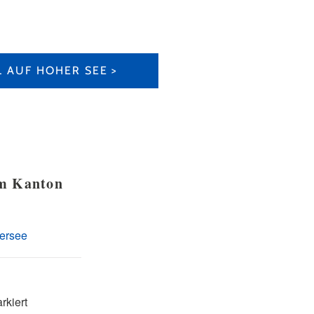
 AUF HOHER SEE
im Kanton
ersee
rkiert