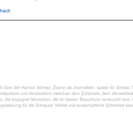
chach
nferien
,
Hoch-Ybrig
,
Kinder Skifahren
,
Schwyz
,
Skifahren
,
Stoo
 über den Kanton Schwyz. Zuerst als Journalistin, später für Schwyz To
ntdecktem und Verstecktem zwischen dem Zürichsee, dem Vierwaldstätt
s. Sie begegnet Menschen, die im lokalen Brauchtum verwurzelt sind, i
geisterung für die Schwyzer Vielfalt und landschaftliche Schönheit kan