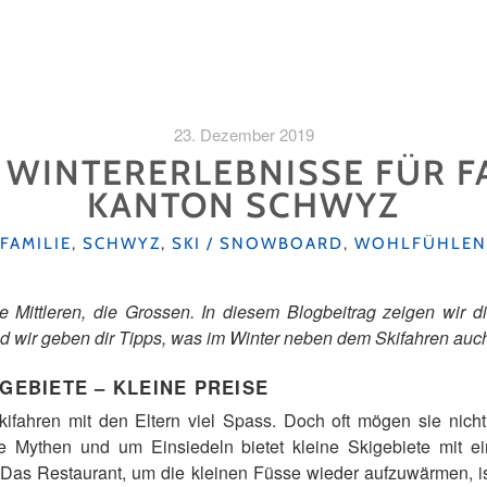
23. Dezember 2019
 WINTERERLEBNISSE FÜR F
KANTON SCHWYZ
KATEGORIEN
FAMILIE
,
SCHWYZ
,
SKI / SNOWBOARD
,
WOHLFÜHLEN
die Mittleren, die Grossen. In diesem Blogbeitrag zeigen wir d
d wir geben dir Tipps, was im Winter neben dem Skifahren auc
GEBIETE – KLEINE PREISE
ifahren mit den Eltern viel Spass. Doch oft mögen sie nich
 Mythen und um Einsiedeln bietet kleine Skigebiete mit ei
 Das Restaurant, um die kleinen Füsse wieder aufzuwärmen, ist 