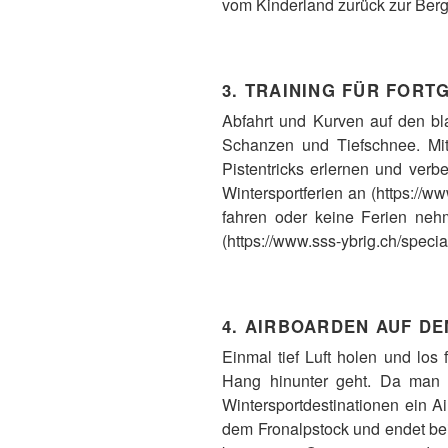
vom Kinderland zurück zur Berg
3. TRAINING FÜR FORT
Abfahrt und Kurven auf den b
Schanzen und Tiefschnee. Mi
Pistentricks erlernen und ver
Wintersportferien an (https://ww
fahren oder keine Ferien ne
(https://www.sss-ybrig.ch/specia
4. AIRBOARDEN AUF D
Einmal tief Luft holen und los 
Hang hinunter geht. Da man bäu
Wintersportdestinationen ein A
dem Fronalpstock und endet bei