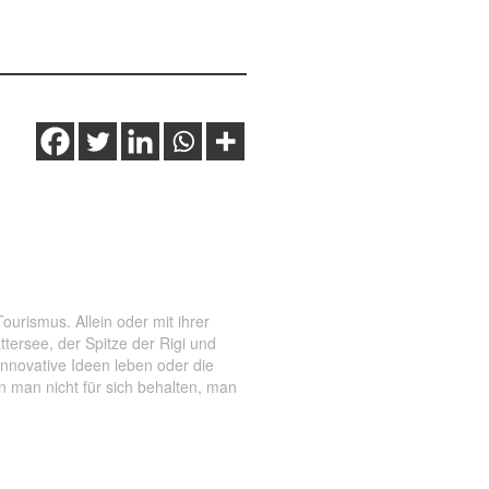
s
,
Winter
,
Wintererlebnisse
,
urismus. Allein oder mit ihrer
ersee, der Spitze der Rigi und
nnovative Ideen leben oder die
n man nicht für sich behalten, man