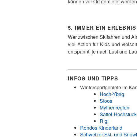
können vor Ort gemietet werden
5. IMMER EIN ERLEBNIS
Wer zwischen Skifahren und Ai
viel Action für Kids und vielse
entspannt, je nach Lust und La
INFOS UND TIPPS
Wintersportgebiete im Ka
Hoch-Ybrig
Stoos
Mythenregion
Sattel-Hochstuckl
Rigi
Rondos Kinderland
Schweizer Ski- und Snow