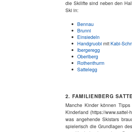
die Skilifte sind neben den Ha
Ski in:
Bennau
Brunni
Einsiedeln
Handgruobi
mit
Kabi-Sch
Ibergeregg
Oberiberg
Rothenthurm
Sattelegg
2. FAMILIENBERG SATT
Manche Kinder können Tipps 
Kinderland (https://www.sattel-
was angehende Skistars brauc
spielerisch die Grundlagen d